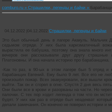
comburo.ru »
Страшилки, легенды и байки »
Барабанщ
Барабанщик
04.12.2022
|
04.12.2022
Страшилки, легенды и байки
Это был обычный день в лагере Акакуль. Мальчик 
седьмом отряде. У них была харизматичный вожа
вырастила ее бабушка, поэтому она знала много ин
вечеров они рассказывали друг другу страшные 
Платоновны. И она начала историю про барабанщика.
-Как то раз, в 90-ых в этом лагере был 5 отряд и
барабанщик Евгений. Ему было 9 лет. Все его не лю
произошёл пожар. Всех эвакуировали, все вышли кром
выйти. Так он и сгорел в огне. Спустя 2 дня весь п
Они были все в крови и разорваны на части. Но чере
палочки. С тех пор ходит легенда о том что он мсти
будят. У них как раз в отряде был неадекват которы
делали замечания. Он конечно не поверил истории и м