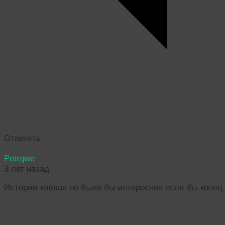
Ответить
Petrqwe
3 лет назад
Истории клёвая но было бы интереснее если бы конец