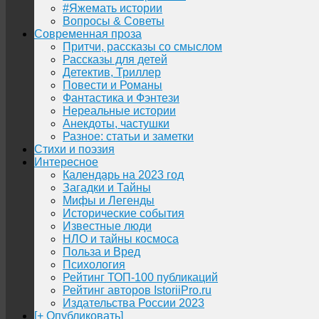
#Яжемать истории
Вопросы & Советы
Современная проза
Притчи, рассказы со смыслом
Рассказы для детей
Детектив, Триллер
Повести и Романы
Фантастика и Фэнтези
Нереальные истории
Анекдоты, частушки
Разное: статьи и заметки
Стихи и поэзия
Интересное
Календарь на 2023 год
Загадки и Тайны
Мифы и Легенды
Исторические события
Известные люди
НЛО и тайны космоса
Польза и Вред
Психология
Рейтинг ТОП-100 публикаций
Рейтинг авторов IstoriiPro.ru
Издательства России 2023
[+ Опубликовать]