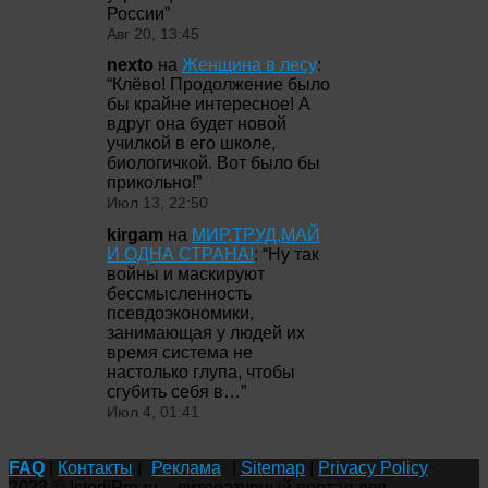
России
”
Авг 20, 13:45
nexto
на
Женщина в лесу
:
“
Клёво! Продолжение было
бы крайне интересное! А
вдруг она будет новой
училкой в его школе,
биологичкой. Вот было бы
прикольно!
”
Июл 13, 22:50
kirgam
на
МИР,ТРУД,МАЙ
И ОДНА СТРАНА!
: “
Ну так
войны и маскируют
бессмысленность
псевдоэкономики,
занимающая у людей их
время система не
настолько глупа, чтобы
сгубить себя в…
”
Июл 4, 01:41
FAQ
|
Контакты
|
Реклама
|
Sitemap
|
Privacy Policy
2023 © IstoriiPro.ru – литературный портал для