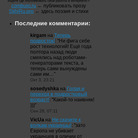
Ищете где опубликовать свои работы в интернете?!
comburo.ru
← публиковать прозу
StihiRu.pro
← здесь поэзия и стихи
Последние комментарии:
kirgam
на
Теперь
подросток!
: “
Ни фига себе
рост технологий! Ещё года
полтора назад люди
смеялись над роботами-
генераторами текста, а
теперь сами вынуждены
сами им…
”
Окт 3, 23:21
sosedyshka
на
Голая и
переход в подростковый
возраст!
: “
Какой-то наивняк!
)))
”
Сен 28, 07:11
VicUa
на
Не скачите к
волкам,украинцы!
: “
зато
Европа не убивает
украинцев в оличии от