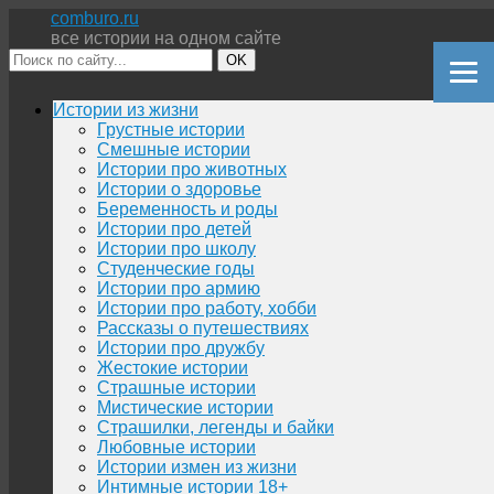
comburo.ru
все истории на одном сайте
OK
Перейти
Истории из жизни
к
Грустные истории
содержимому
Смешные истории
Истории про животных
Истории о здоровье
Беременность и роды
Истории про детей
Истории про школу
Студенческие годы
Истории про армию
Истории про работу, хобби
Рассказы о путешествиях
Истории про дружбу
Жестокие истории
Страшные истории
Мистические истории
Страшилки, легенды и байки
Любовные истории
Истории измен из жизни
Интимные истории 18+