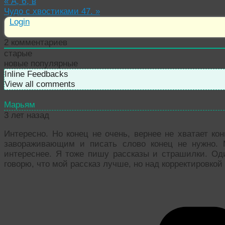
«
А, б, в
Чудо с хвостиками 47.
»
Login
2
комментариев
старые
новые
популярные
Inline Feedbacks
View all comments
Марьям
3 лет назад
Интересно. Но конец не очень, вернее не хватает ко
завораживающим и писать слово конец не нужно. 
интереснее. Я тоже пишу рассказы и страшилки. О
говорю, что мой рассказ лучше, но над корректировкой