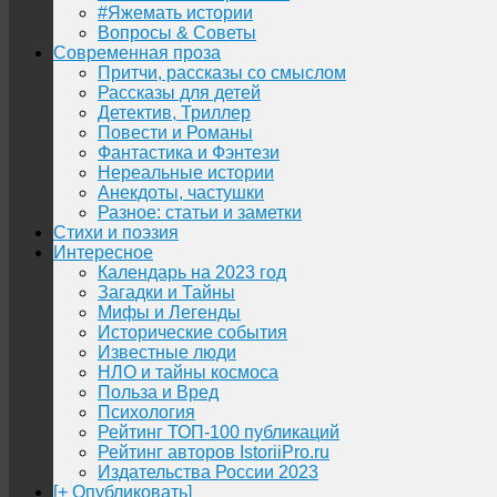
#Яжемать истории
Вопросы & Советы
Современная проза
Притчи, рассказы со смыслом
Рассказы для детей
Детектив, Триллер
Повести и Романы
Фантастика и Фэнтези
Нереальные истории
Анекдоты, частушки
Разное: статьи и заметки
Стихи и поэзия
Интересное
Календарь на 2023 год
Загадки и Тайны
Мифы и Легенды
Исторические события
Известные люди
НЛО и тайны космоса
Польза и Вред
Психология
Рейтинг ТОП-100 публикаций
Рейтинг авторов IstoriiPro.ru
Издательства России 2023
[+ Опубликовать]