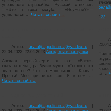
тяжел
управляете страной!»». Русский отвечает:
онла
—«Это я тоже могу!». —«Неужели?»—
удивляется …
Читать онлайн
→
1
2
3
2 анекдота-1й черти от кого и 2й от
АНЕ
маменко
А
22.04.
Автор:
anatolij-appolinarev@yandex.ru
|
22.04.2023
|
22.04.2023
Анекдоты и частушки
Пришл
,журн
Анекдот первый-черти от кого: «Вася»-
своим
сказала жена , разбудив мужа . «Ты кого это
класс
звал во сне? Что за Наденька»… -Клава.!
,а …
Прости! Мне приснился сон -Я в нем …
Читать онлайн
→
АНЕКДОТ 2 АВТОРСКИЙ
АНЕ
Автор:
anatolij-appolinarev@yandex.ru
|
А
22.04.2023
|
22.04.2023
Анекдоты и частушки
22.04.