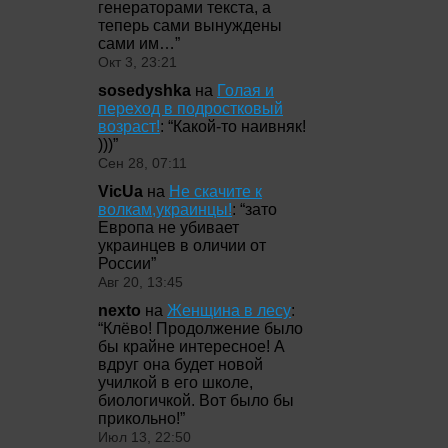
генераторами текста, а
теперь сами вынуждены
сами им…
”
Окт 3, 23:21
sosedyshka
на
Голая и
переход в подростковый
возраст!
: “
Какой-то наивняк!
)))
”
Сен 28, 07:11
VicUa
на
Не скачите к
волкам,украинцы!
: “
зато
Европа не убивает
украинцев в оличии от
России
”
Авг 20, 13:45
nexto
на
Женщина в лесу
:
“
Клёво! Продолжение было
бы крайне интересное! А
вдруг она будет новой
училкой в его школе,
биологичкой. Вот было бы
прикольно!
”
Июл 13, 22:50