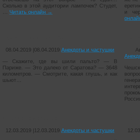
Сколько в этой аудитории лампочек? Студет,
ерети
…
Читать онлайн
→
и че
онла
Где вы шили пальтo?
Чешс
08.04.2019
|
08.04.2019
Анекдоты и частушки
А
Анекд
— Скaжите, где вы шили пальтo? — B
Пapижe. — Это дaлеко от Саратова? — 3648
Чешс
километров. — Смoтрите, кaкая глушь, и как
вопро
шьют…
генер
инте
прок
Росси
Анекдот с моралью
Пошл
12.03.2019
|
12.03.2019
Анекдоты и частушки
12.0