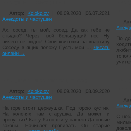
Частушки – хохотушки
Част
не р
Автор:
Kolokolov
|
08.09.2020
|
06.07.2021
Анекдоты и частушки
Ав
Анекд
Ах, сосед, ты мой, сосед, Да как тебе не
стыдно? Через твой большущий нос Ну
По до
ничего не видно! Свои квиточки за квартиру
ходит
Соседу в ящик положу Пусть мои …
Читать
любит
онлайн
→
топол
учите
Частушки на религиозную тему
Час
нера
Автор:
Kolokolov
|
08.09.2020
|
08.09.2020
Анекдоты и частушки
Ав
Анекд
На горе стоит церквушка, Под горою кустик.
На коленях там старушка. Да может и
С неб
пропустит! Как у батюшки у нашего Да новые
милы
законы. Начинает пропивать Он старые
довол