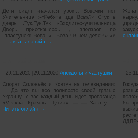
Дети сидят -начался урок… Вовочки нет
Жена 
Учительница :-«Ребята ,где Вова?» Стук в
нырну
дверь .Тук.Тук.Тук «Входите»-учительница
,при
Дверь приоткрылась , вползает по
закус
-пластунски Вова. «…Вова ! В чем дело?!» «У
онла
…
Читать онлайн
→
Соловьёвщина
АНЕ
29.11.2020
|
29.11.2020
Анекдоты и частушки
25.1
Спорят Соловьёв и Ковтун на телевидении:
Госуд
— Да что вы всё поливаете своей грязью
разн
Украину. У вас каждый день идёт пропаганда
полож
«Москва. Кремль. Путин». — — Зато у …
беспр
Читать онлайн
→
выжив
расте
ЛДПР