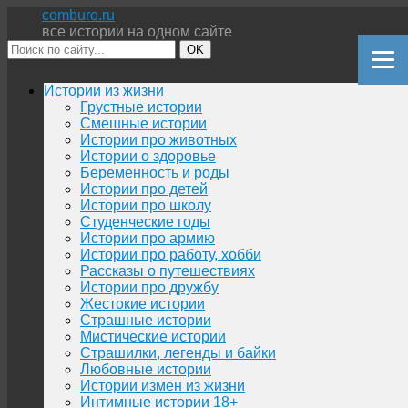
comburo.ru
все истории на одном сайте
OK
Перейти
Истории из жизни
к
Грустные истории
содержимому
Смешные истории
Истории про животных
Истории о здоровье
Беременность и роды
Истории про детей
Истории про школу
Студенческие годы
Истории про армию
Истории про работу, хобби
Рассказы о путешествиях
Истории про дружбу
Жестокие истории
Страшные истории
Мистические истории
Страшилки, легенды и байки
Любовные истории
Истории измен из жизни
Интимные истории 18+