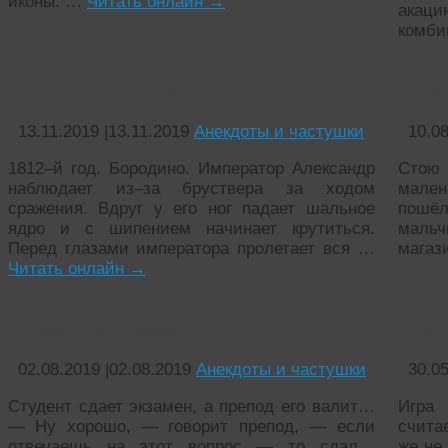
иконы. …
Читать онлайн
→
акаци
комби
Анекдот про Ржевского
Врем
13.11.2019
|
13.11.2019
Анекдоты и частушки
10.0
1812–й год. Бородино. Император Александр
Стою 
наблюдает из–за бруствера за ходом
мален
сражения. Вдруг у его ног падает шальное
пошёл
ядро и с шипением начинает крутиться.
маль
Перед глазами императора пролетает вся …
магаз
Читать онлайн
→
Студент на экзамене
Анек
02.08.2019
|
02.08.2019
Анекдоты и частушки
30.0
Студент сдает экзамен, а препод его валит…
Игра
— Hу хорошо, — говорит препод, — если
счита
отвечаешь на этот вопрос — то cдал…
же не