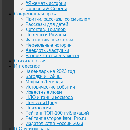
#Яжемать истории
Вопросы & Советы
Современная проза
Притчи, рассказы со смыслом
Рассказы для детей
Детектив, Триллер
Повести и Романы
Фантастика и Фэнтези
Нереальные истории
Анекдоты, частушки
Разное: статьи и заметки
Стихи и поэзия
Интересное
Календарь на 2023 год
Загадки и Тайны
Мифы и Легенды
Исторические события
Известные люди
НЛО и тайны космоса
Польза и Вред
Психология
Рейтинг ТОП-100 публикаций
Рейтинг авторов IstoriiPro.ru
Издательства России 2023
[+ Опубликовать]