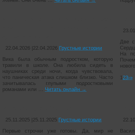
Женей. Они очень …
Читать онлайн
→
подру
«Она не жила, а выживала. А если
Плю
везло, она не выживала, а просто
23.0
существовала…»
Две с
Сердц
22.04.2026
|
22.04.2026
Грустные истории
На по
Вика была обычным подростком, которую
Почем
травили в школе. Она любила сидеть в
новог
наушниках среди ночи, когда чувствовала,
что паническая атака слишком близко. Часто
1
2
3
›
»
зачитывалась глупыми подростковыми
романами или …
Читать онлайн
→
Инфлоренцу скайраннер
The 
25.11.2025
|
25.11.2025
Грустные истории
22.1
Первые строчки уже готовы. Да, мир не
Васи