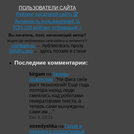
ПОЛЬЗОВАТЕЛИ САЙТА
Рейтинг писателей сайта 🏆
Активность пользователей 🚀
ТОП-100 рейтинг публикаций ⭐
Вы писатель, поэт, начинающий автор?
Ищете где опубликовать свои работы в интернете?!
comburo.ru
← публиковать прозу
StihiRu.pro
← здесь поэзия и стихи
Последние комментарии:
kirgam
на
Теперь
подросток!
: “
Ни фига себе
рост технологий! Ещё года
полтора назад люди
смеялись над роботами-
генераторами текста, а
теперь сами вынуждены
сами им…
”
Окт 3, 23:21
sosedyshka
на
Голая и
переход в подростковый