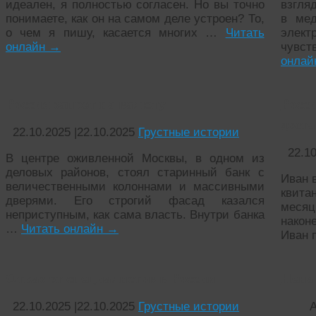
идеален, я полностью согласен. Но вы точно
взгля
понимаете, как он на самом деле устроен? То,
в мед
о чем я пишу, касается многих …
Читать
элек
онлайн
→
чувс
онла
Россия запрет на валюту
Росс
дост
22.10.2025
|
22.10.2025
Грустные истории
22.1
В центре оживленной Москвы, в одном из
деловых районов, стоял старинный банк с
Иван 
величественными колоннами и массивными
квита
дверями. Его строгий фасад казался
месяц
неприступным, как сама власть. Внутри банка
након
…
Читать онлайн
→
Иван 
Отказ от специалистов в России
Нена
22.10.2025
|
22.10.2025
Грустные истории