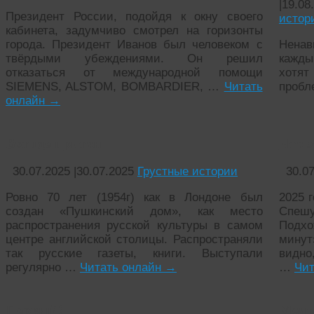
|
19.08
Президент России, подойдя к окну своего
истор
кабинета, задумчиво смотрел на горизонты
города. Президент Иванов был человеком с
Ненав
твёрдыми убеждениями. Он решил
кажды
отказаться от международной помощи
хотят
SIEMENS, ALSTOM, BOMBARDIER, …
Читать
пробл
онлайн
→
Вот где притон
Что э
30.07.2025
|
30.07.2025
Грустные истории
30.0
Ровно 70 лет (1954г) как в Лондоне был
2025 г
создан «Пушкинский дом», как место
Спе
распространения русской культуры в самом
Подх
центре английской столицы. Распространяли
минут
так русские газеты, книги. Выступали
видно
регулярно …
Читать онлайн
→
…
Чит
Первый!
Мечта