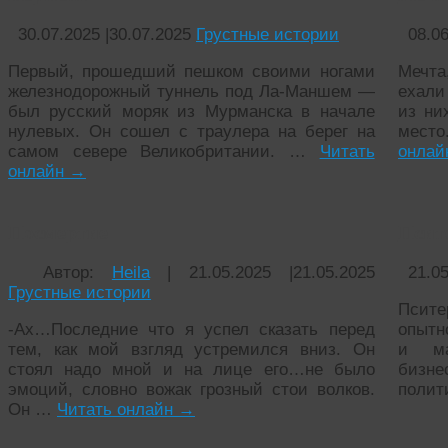
30.07.2025
|
30.07.2025
Грустные истории
08.0
Первый, прошедший пешком своими ногами
Мечта
железнодорожный туннель под Ла-Маншем —
ехали
был русский моряк из Мурманска в начале
из ни
нулевых. Он сошел с траулера на берег на
место
самом севере Великобритании. …
Читать
онла
онлайн
→
Посмертие
Псит
Автор:
Heila
|
21.05.2025
|
21.05.2025
21.0
Грустные истории
Псите
-Ах…Последние что я успел сказать перед
опытн
тем, как мой взгляд устремился вниз. Он
и ма
стоял надо мной и на лице его…не было
бизне
эмоций, словно вожак грозный стои волков.
полит
Он …
Читать онлайн
→