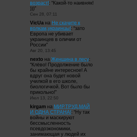
возраст!
: “
Какой-то наивняк!
)))
”
Сен 28, 07:11
VicUa
на
Не скачите к
волкам,украинцы!
: “
зато
Европа не убивает
украинцев в оличии от
России
”
Авг 20, 13:45
nexto
на
Женщина в лесу
:
“
Клёво! Продолжение было
бы крайне интересное! А
вдруг она будет новой
училкой в его школе,
биологичкой. Вот было бы
прикольно!
”
Июл 13, 22:50
kirgam
на
МИР,ТРУД,МАЙ
И ОДНА СТРАНА!
: “
Ну так
войны и маскируют
бессмысленность
псевдоэкономики,
занимающая у людей их