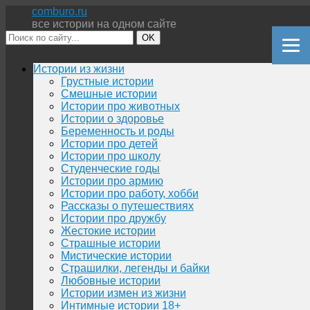
comburo.ru
все истории на одном сайте
OK
Перейти
Истории из жизни
к
Грустные истории
содержимому
Смешные истории
Истории про животных
Истории о здоровье
Беременность и роды
Истории про детей
Истории про школу
Студенческие годы
Истории про армию
Истории про работу, хобби
Рассказы о путешествиях
Истории про дружбу
Жестокие истории
Страшные истории
Мистические истории
Страшилки, легенды и байки
Любовные истории
Истории измен из жизни
Интимные истории 18+