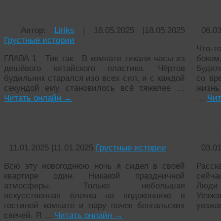
Мое самоубийство в полночь
Клет
Автор:
Liriks
|
18.05.2025
|
18.05.2025
06.0
Грустные истории
Что-т
ГЛАВА 1 Тик так В комнате тикали часы из
боком
дешёвого китайского пластика. Чёртов
будил
будильник старался изо всех сил, и с каждой
со вр
секундой ему становилось всё тяжелее …
жизнь
Читать онлайн
→
…
Чит
Грустный Новый год 2025
Куда
11.01.2025
|
11.01.2025
Грустные истории
03.0
Всю эту новогоднюю ночь я сидел в своей
Расск
квартире один. Никакой праздничной
сейча
атмосферы. Только небольшая
Люди 
искусственная ёлочка на подоконнике в
Уезжа
гостиной комнате и пару пачек бенгальских
уезжа
свечей. Я …
Читать онлайн
→