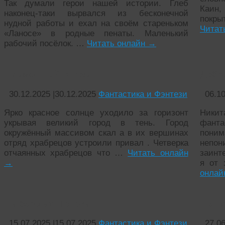
Так думали герои нашей истории. Глеб
Каин,
наконец-таки вырвался из бесконечной
покры
нудной работы и ехал на своём стареньком
Читат
«Ланосе» в родные пенаты. Маленький
рабочий посёлок. …
Читать онлайн
→
Пламенный князь
Добра
30.12.2025
|
30.12.2025
Фантастика и Фэнтези
06.1
Ярко красное солнце уходило за горизонт
Ники
укрывая великий город в тень. Город
фанта
окружённый массивом скал а в их вершинах
пони
отряд храбрецов устроили привал . Четверка
неп
отчаянных храбрецов что …
Читать онлайн
заинт
→
я от
онла
На берегах Потока
Нет х
15.07.2025
|
15.07.2025
Фантастика и Фэнтези
27.0