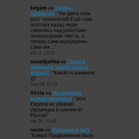
kirgam
на
Теперь
подросток!
: “
Ни фига себе
рост технологий! Ещё года
полтора назад люди
смеялись над роботами-
генераторами текста, а
теперь сами вынуждены
сами им…
”
Окт 3, 23:21
sosedyshka
на
Голая и
переход в подростковый
возраст!
: “
Какой-то наивняк!
)))
”
Сен 28, 07:11
VicUa
на
Не скачите к
волкам,украинцы!
: “
зато
Европа не убивает
украинцев в оличии от
России
”
Авг 20, 13:45
nexto
на
Женщина в лесу
:
“
Клёво! Продолжение было