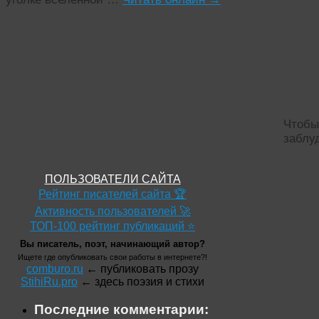
Чтобы
заб
ПОЛЬЗОВАТЕЛИ САЙТА
Рейтинг писателей сайта 🏆
Активность пользователей 🚀
ТОП-100 рейтинг публикаций ⭐
Вы писатель, поэт, начинающий автор?
Ищете где опубликовать свои работы в интернете?!
comburo.ru
← публиковать прозу
StihiRu.pro
← здесь поэзия и стихи
Последние комментарии: