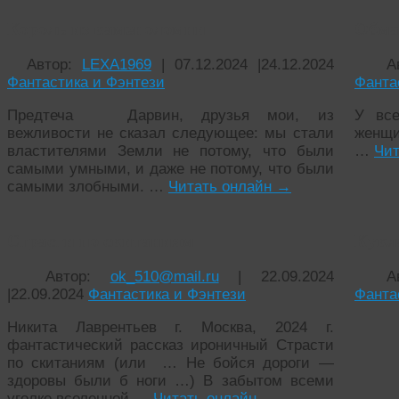
Король из каменоломни
Обм
Автор:
LEXA1969
|
07.12.2024
|
24.12.2024
А
Фантастика и Фэнтези
Фанта
Предтеча Дарвин, друзья мои, из
У вс
вежливости не сказал следующее: мы стали
же
властителями Земли не потому, что были
…
Чит
самыми умными, и даже не потому, что были
самыми злобными. …
Читать онлайн
→
Страсти по скитаниям
Кукла
Автор:
ok_510@mail.ru
|
22.09.2024
А
|
22.09.2024
Фантастика и Фэнтези
Фанта
Никита Лаврентьев г. Москва, 2024 г.
фантастический рассказ ироничный Страсти
по скитаниям (или … Не бойся дороги —
здоровы были б ноги …) В забытом всеми
уголке вселенной …
Читать онлайн
→