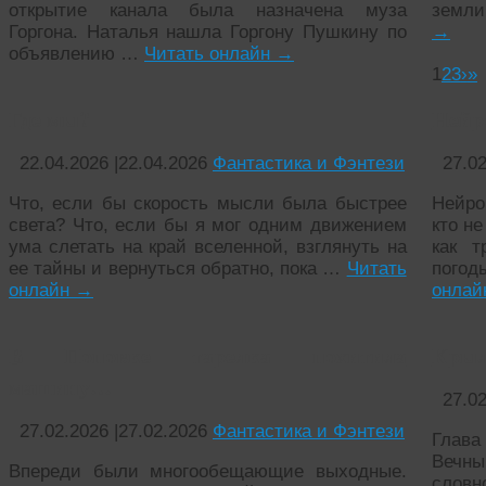
открытие канала была назначена муза
земли
Горгона. Наталья нашла Горгону Пушкину по
→
объявлению …
Читать онлайн
→
1
2
3
›
»
Где мы?
Нейр
22.04.2026
|
22.04.2026
Фантастика и Фэнтези
27.0
Что, если бы скорость мысли была быстрее
Нейро
света? Что, если бы я мог одним движением
кто н
ума слетать на край вселенной, взглянуть на
как т
ее тайны и вернуться обратно, пока …
Читать
пого
онлайн
→
онла
В Поповке тарелка похитила
Крыл
машину…
27.0
27.02.2026
|
27.02.2026
Фантастика и Фэнтези
Глава
Вечны
Впереди были многообещающие выходные.
словн