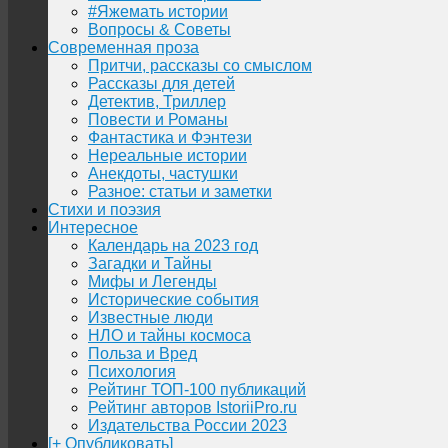
#Яжемать истории
Вопросы & Советы
Современная проза
Притчи, рассказы со смыслом
Рассказы для детей
Детектив, Триллер
Повести и Романы
Фантастика и Фэнтези
Нереальные истории
Анекдоты, частушки
Разное: статьи и заметки
Стихи и поэзия
Интересное
Календарь на 2023 год
Загадки и Тайны
Мифы и Легенды
Исторические события
Известные люди
НЛО и тайны космоса
Польза и Вред
Психология
Рейтинг ТОП-100 публикаций
Рейтинг авторов IstoriiPro.ru
Издательства России 2023
[+ Опубликовать]