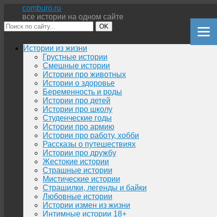
comburo.ru
все истории на одном сайте
OK
Перейти
Истории из жизни
к
Грустные истории
содержимому
Смешные истории
Истории про животных
Истории о здоровье
Беременность и роды
Истории про детей
Истории про школу
Студенческие годы
Истории про армию
Истории про работу, хобби
Рассказы о путешествиях
Истории про дружбу
Жестокие истории
Страшные истории
Мистические истории
Страшилки, легенды и байки
Любовные истории
Истории измен из жизни
Интимные истории 18+