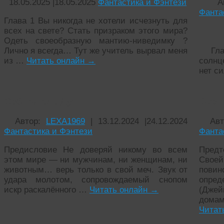
18.05.2025
|
18.05.2025
Фантастика и Фэнтези
А
Фанта
Глава 1 Вы никогда не хотели исчезнуть для
всех на свете? Стать призраком этого мира?
Хр
Одеть своеобразную мантию-ниведимку ?
Бесс
Лично я всегда… Тут же учитель вырвал меня
Глав
из …
Читать онлайн
→
солнц
нет с
Собиратель Душ
Охот
Автор:
LEXA1969
|
13.12.2024
|
24.12.2024
Ав
Фантастика и Фэнтези
Фанта
Предисловие Не доверяй никому во всем
Пред
этом мире — ни мужчинам, ни женщинам, ни
Сво
животным… верь только в свой меч. Звук от
пови
удара молотом, сопровождаемый снопом
опре
искр раскалённого …
Читать онлайн
→
(Дже
дома
Читат