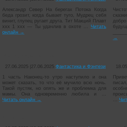
Александр Север На берегах Потока Когда
Чисто
беда грозит, когда бывает туго, Мудрец себя
сказк
винит, глупец ругает друга. Тит Макций Плавт
добр
xxx 1 xxx — Ты удачлив в охоте …
Читать
будущ
онлайн
→
_____
→
Между двумя мирами
Прик
27.06.2025
|
27.06.2025
Фантастика и Фэнтези
18.0
1 часть Наконец-то утро наступило и она
Приве
может сказать, то что её мучило всю ночь.
писа
Такой пустяк, но опять же и проблемка для
особн
мамы. Она одновременно любила и …
проис
Читать онлайн
→
…
Чит
Анти–герой
Хрон