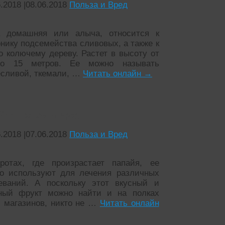
6.2018
|
08.06.2018
Польза и Вред
 домашняя или алыча, относится к
рнику подсемейства сливовых, а также к
о колючему дереву. Растет в высоту от
до 15 метров. Ее можно называть
сливой, ткемали, …
Читать онлайн
→
я: польза и вред
6.2018
|
07.06.2018
Польза и Вред
отах, где произрастает папайя, ее
о используют для лечения различных
еваний. А поскольку этот вкусный и
ный фрукт можно найти и на полках
 магазинов, никто не …
Читать онлайн