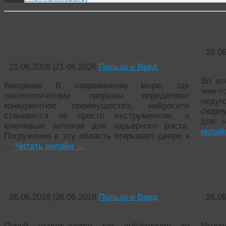
Как я перестал работать и полюбил
Пере
искусственный интеллект
26.0
21.06.2026
|
21.06.2026
Польза и Вред
Во вс
Введение В современном мире, где
чем-т
технологические прорывы определяют
недуг
конкурентное преимущество, нейросети
скорл
становятся не просто инструментом, а
для 
ключевым активом для карьерного роста.
онла
Погружение в эту область открывает двери к
…
Читать онлайн
→
Лук-порей: польза и вред
Энерг
26.06.2018
|
26.06.2018
Польза и Вред
26.0
Порей используется как добавление ко
Мгнов