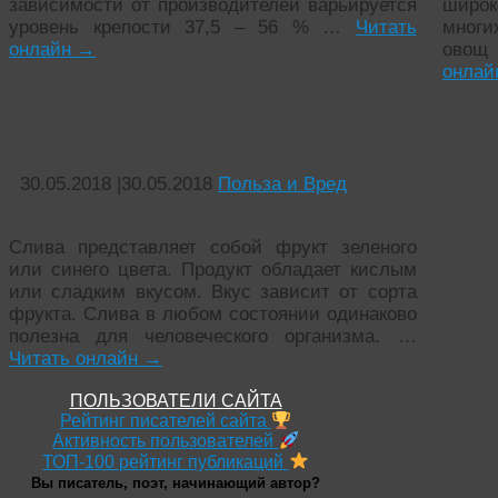
зависимости от производителей варьируется
широк
уровень крепости 37,5 – 56 % …
Читать
многи
онлайн
→
овощ
онла
Слива: польза и вред
30.05.2018
|
30.05.2018
Польза и Вред
Слива представляет собой фрукт зеленого
или синего цвета. Продукт обладает кислым
или сладким вкусом. Вкус зависит от сорта
фрукта. Слива в любом состоянии одинаково
полезна для человеческого организма. …
Читать онлайн
→
ПОЛЬЗОВАТЕЛИ САЙТА
Рейтинг писателей сайта
Активность пользователей
ТОП-100 рейтинг публикаций
Вы писатель, поэт, начинающий автор?