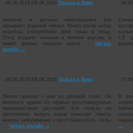
08.06.2018
|
08.06.2018
Польза и Вред
08.0
Америку и долины мексиканских рек
Слива
называют родиной пекана. Много веков назад
куста
индейцы употребляли орех пекан в пищу.
сильн
Плод владеет нежным и мягким вкусом, и
1,5 
имеет форму грецкого ореха …
Читать
вишне
онлайн
→
Лимон: польза и вред
Папай
08.06.2018
|
08.06.2018
Польза и Вред
07.0
Лимон пришел к нам из далекой Азии. Он
В шир
является одним из первых культивируемых
широк
человечеством растений. Его польза на
забол
протяжении мноигх веков помогает лечить
полез
многие заболевания и восстанавливать силы
наших
…
Читать онлайн
→
→