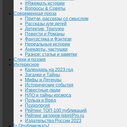
#Яжемать истории
Вопросы & Советы
Современная проза
Притчи, рассказы со смыслом
Рассказы для детей
Детектив, Триллер
Повести и Романы
Фантастика и Фэнтези
Нереальные истории
Анекдоты, частушки
Разное: статьи и заметки
Стихи и поэзия
Интересное
Календарь на 2023 год
Загадки и Тайны
Мифы и Легенды
Исторические события
Известные люди
НЛО и тайны космоса
Польза и Вред
Психология
Рейтинг ТОП-100 публикаций
Рейтинг авторов IstoriiPro.ru
Издательства России 2023
[+ Опубликовать]