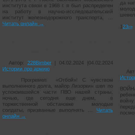
да на
института связи в 1968 г. я был распределен
молод
на работу в научно-исследовательский
шеве
институт железнодорожного транспорта, …
Читать онлайн
→
1
2
3
›
»
Предрасстрельный диалог с майором
Немн
Лизоркиным. (К.Новиков, С.Котков)
(ч.
Нови
Автор:
228Bimber
|
04.02.2024
|
04.02.2024
Истории про армию
Ав
Истор
Прогремел «Отбой»! С чувством
выполненного долга, майор Лизоркин шел по
ВОЙНА
успокоившейся части ПВО нашей страны,
ребен
ночью, где сегодня еще днем, в
войн
торжественной обстановке молодые
перед
солдаты, призванные выполнять …
Читать
посмо
онлайн
→
Праздник рыбака, или "верная"
«Дем