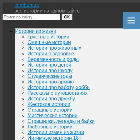
comburo.ru
все истории на одном сайте
OK
Перейти
Истории из жизни
к
Грустные истории
содержимому
Смешные истории
Истории про животных
Истории о здоровье
Беременность и роды
Истории про детей
Истории про школу
Студенческие годы
Истории про армию
Истории про работу, хобби
Рассказы о путешествиях
Истории про дружбу
Жестокие истории
Страшные истории
Мистические истории
Страшилки, легенды и байки
Любовные истории
Истории измен из жизни
Интимные истории 18+