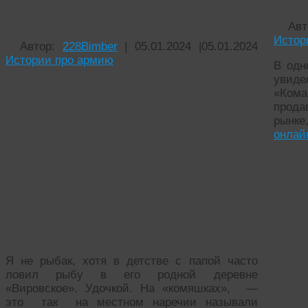
победа!
Ав
Истор
Автор:
228Bimber
|
05.01.2024
|
05.01.2024
Истории про армию
В одн
уви
«Кома
прод
рынке
онла
Я не рыбак, хотя в детстве с папой часто
ловил рыбу в его родной деревне
«Вировское». Удочкой. На «комяшках», —
это так на местном наречии называли