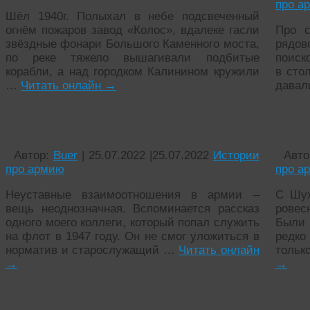
про а
Шёл 1940г. Полыхал в небе подсвеченный
огнём пожаров завод «Колос», вдалеке гасли
Про с
звёздные фонари Большого Каменного моста,
рядов
по реке тяжело вышагивали подбитые
поиск
корабли, а над городком Калинином кружили
в сто
…
Читать онлайн
→
давал
Эксперимент
Шухр
Автор:
Buer
|
25.07.2022
|
25.07.2022
Истории
Авто
про армию
про а
Неуставные взаимоотношения в армии –
С Шух
вещь неоднозначная. Вспоминается рассказ
ровес
одного моего коллеги, который попал служить
Были 
на флот в 1947 году. Он не смог уложиться в
редко
норматив и старослужащий …
Читать онлайн
тольк
→
→
Шайтан книга
Что 