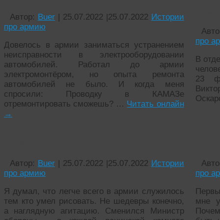
Арм
Автор:
Buer
|
25.07.2022
|
25.07.2022
Истории
про армию
Авто
про а
Довелось в армии заниматься устранением
неисправности в электрооборудовании
В отд
автомобилей. Работал до армии
челов
электромонтёром, но опыта ремонта
23 ф
автомобилей не было. И когда меня
Викто
спросили: Проводку в КАМАЗе
Оскар
отремонтировать сможешь? …
Читать онлайн
→
Фломастер
Фант
Автор:
Buer
|
25.07.2022
|
25.07.2022
Истории
Авто
про армию
про а
Я думал, что легче всего в армии служилось
Первы
тем кто умел рисовать. Не шедевры конечно,
мне у
а наглядную агитацию. Сменился Министр
Поче