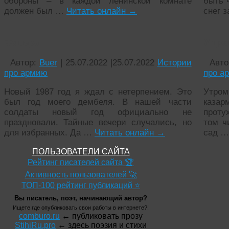
обороны – в каждой ленинской комнате
быть 
должен был …
Читать онлайн
→
снег 
Фанера
Утре
Автор:
Buer
|
25.07.2022
|
25.07.2022
Истории
Авто
про армию
про а
Новый 1987 год я ждал с нетерпением. Это
Утром
был год моего дембеля. В нашей части
каза
солдаты новый год официально не
проту
праздновали. Тайные вечери случались, но
том ч
для избранных. Да …
Читать онлайн
→
сад 
ПОЛЬЗОВАТЕЛИ САЙТА
Рейтинг писателей сайта 🏆
Активность пользователей 🚀
ТОП-100 рейтинг публикаций ⭐
Вы писатель, поэт, начинающий автор?
Ищете где опубликовать свои работы в интернете?!
comburo.ru
← публиковать прозу
StihiRu.pro
← здесь поэзия и стихи