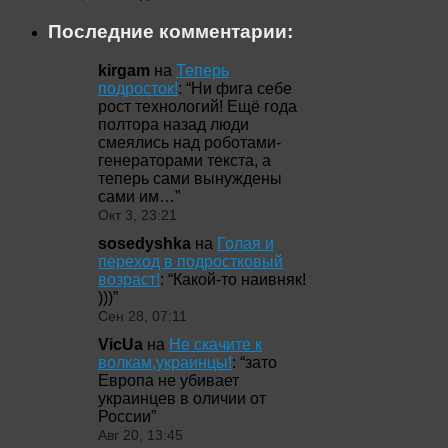
Последние комментарии:
kirgam
на
Теперь
подросток!
: “
Ни фига себе
рост технологий! Ещё года
полтора назад люди
смеялись над роботами-
генераторами текста, а
теперь сами вынуждены
сами им…
”
Окт 3, 23:21
sosedyshka
на
Голая и
переход в подростковый
возраст!
: “
Какой-то наивняк!
)))
”
Сен 28, 07:11
VicUa
на
Не скачите к
волкам,украинцы!
: “
зато
Европа не убивает
украинцев в оличии от
России
”
Авг 20, 13:45