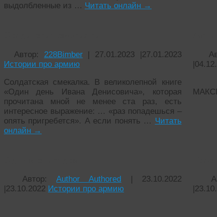
выдолбленные из …
Читать онлайн
→
Солдатская смекалка
Афга
Автор:
228Bimber
|
27.01.2023
|
27.01.2023
А
Истории про армию
|
04.12
Солдатская смекалка. В великолепной книге
«Один день Ивана Денисовича», которая
М
прочитана мной не менее ста раз, есть
АФ
интересное выражение: … «раз попадешься –
(
опять пригребется». А если понять …
Читать
онлайн
→
Одним снарядом
Толс
Автор:
Author Authored
|
23.10.2022
А
|
23.10.2022
Истории про армию
|
23.10