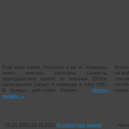
Ещё одна байка. Услышал я её от очевидца,
Многи
моего земляка, капитана- танкиста,
на вой
преподавателя одного из военных ВУЗов,
совс
написавшего рапорт о переводе в зону СВО.
житей
В боевых действиях бывает, …
Читать
лично
онлайн
→
Сложная победа
Юри
18.10.2022
|
18.10.2022
Истории про армию
Авто