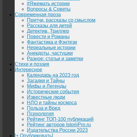
#Яжемать истории
Вопросы & Советы
Современная проза
Притчи, рассказы со смыслом
Рассказы для детей
Детектив, Триллер
Повести и Романы
Фантастика и Фэнтези
Нереальные истории
Анекдоты, частушки
Разное: статьи и заметки
Стихи и поэзия
Интересное
Календарь на 2023 год
Загадки и Тайны
Мифы и Легенды
Исторические события
Известные люди
НЛО и тайны космоса
Польза и Вред
Психология
Рейтинг ТОП-100 публикаций
Рейтинг авторов IstoriiPro.ru
Издательства России 2023
[+ Опубликовать]