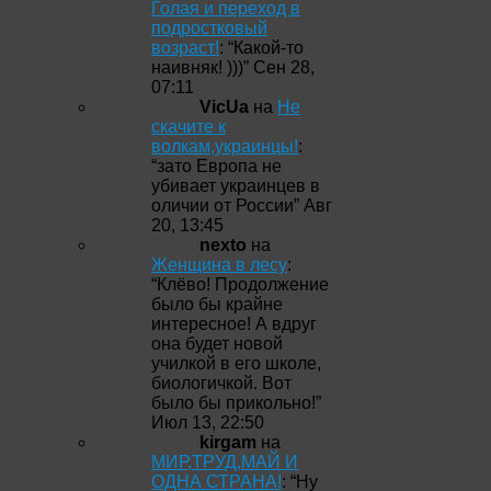
Голая и переход в
подростковый
возраст!
: “
Какой-то
наивняк! )))
”
Сен 28,
07:11
VicUa
на
Не
скачите к
волкам,украинцы!
:
“
зато Европа не
убивает украинцев в
оличии от России
”
Авг
20, 13:45
nexto
на
Женщина в лесу
:
“
Клёво! Продолжение
было бы крайне
интересное! А вдруг
она будет новой
училкой в его школе,
биологичкой. Вот
было бы прикольно!
”
Июл 13, 22:50
kirgam
на
МИР,ТРУД,МАЙ И
ОДНА СТРАНА!
: “
Ну