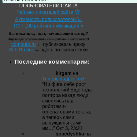
ПОЛЬЗОВАТЕЛИ САЙТА
Рейтинг писателей сайта 🏆
Активность пользователей 🚀
ТОП-100 рейтинг публикаций ⭐
Вы писатель, поэт, начинающий автор?
Ищете где опубликовать свои работы в интернете?!
comburo.ru
← публиковать прозу
StihiRu.pro
← здесь поэзия и стихи
Последние комментарии:
kirgam
на
Теперь подросток!
:
“
Ни фига себе рост
технологий! Ещё года
полтора назад люди
смеялись над
роботами-
генераторами текста,
а теперь сами
вынуждены сами
им…
”
Окт 3, 23:21
sosedyshka
на