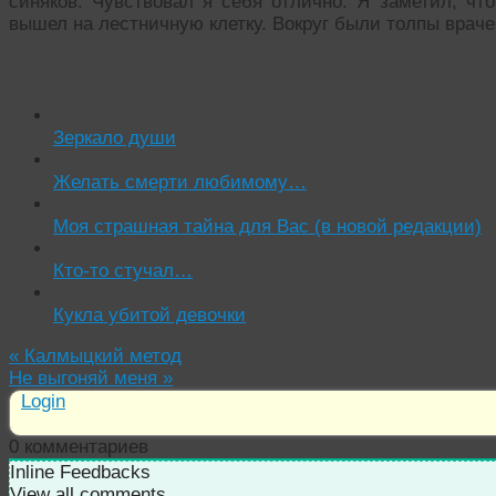
синяков. Чувствовал я себя отлично. Я заметил, чт
вышел на лестничную клетку. Вокруг были толпы враче
Читать похожие истории:
Зеркало души
Желать смерти любимому…
Моя страшная тайна для Вас (в новой редакции)
Кто-то стучал…
Кукла убитой девочки
«
Калмыцкий метод
Не выгоняй меня
»
Login
0
комментариев
Inline Feedbacks
View all comments