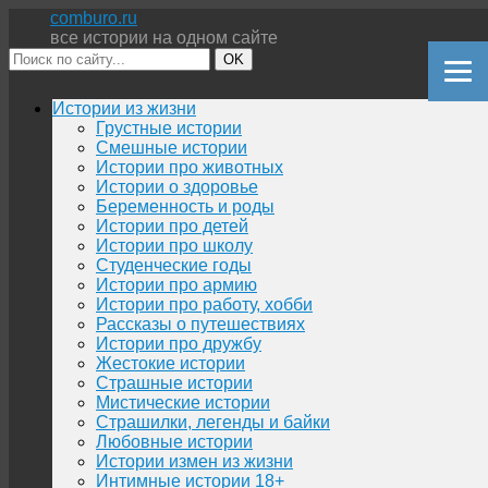
comburo.ru
все истории на одном сайте
OK
Перейти
Истории из жизни
к
Грустные истории
содержимому
Смешные истории
Истории про животных
Истории о здоровье
Беременность и роды
Истории про детей
Истории про школу
Студенческие годы
Истории про армию
Истории про работу, хобби
Рассказы о путешествиях
Истории про дружбу
Жестокие истории
Страшные истории
Мистические истории
Страшилки, легенды и байки
Любовные истории
Истории измен из жизни
Интимные истории 18+