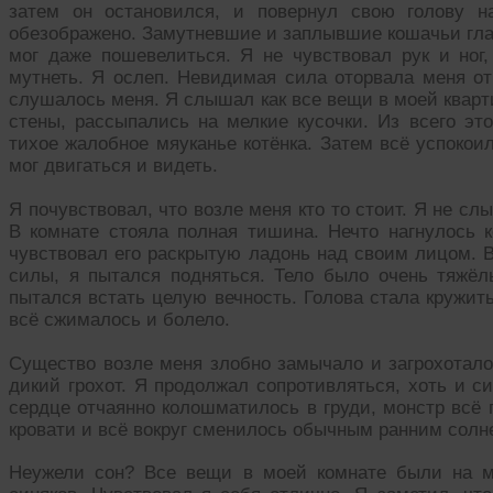
затем он остановился, и повернул свою голову н
обезображено. Замутневшие и заплывшие кошачьи глаз
мог даже пошевелиться. Я не чувствовал рук и ног,
мутнеть. Я ослеп. Невидимая сила оторвала меня от
слушалось меня. Я слышал как все вещи в моей кварти
стены, рассыпались на мелкие кусочки. Из всего эт
тихое жалобное мяуканье котёнка. Затем всё успокои
мог двигаться и видеть.
Я почувствовал, что возле меня кто то стоит. Я не сл
В комнате стояла полная тишина. Нечто нагнулось 
чувствовал его раскрытую ладонь над своим лицом. В
силы, я пытался подняться. Тело было очень тяжё
пытался встать целую вечность. Голова стала кружить
всё сжималось и болело.
Существо возле меня злобно замычало и загрохотало
дикий грохот. Я продолжал сопротивляться, хоть и с
сердце отчаянно колошматилось в груди, монстр всё 
кровати и всё вокруг сменилось обычным ранним солн
Неужели сон? Все вещи в моей комнате были на м