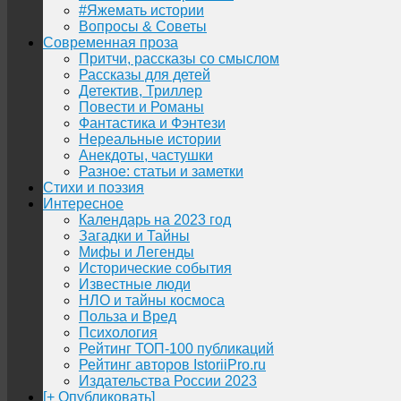
#Яжемать истории
Вопросы & Советы
Современная проза
Притчи, рассказы со смыслом
Рассказы для детей
Детектив, Триллер
Повести и Романы
Фантастика и Фэнтези
Нереальные истории
Анекдоты, частушки
Разное: статьи и заметки
Стихи и поэзия
Интересное
Календарь на 2023 год
Загадки и Тайны
Мифы и Легенды
Исторические события
Известные люди
НЛО и тайны космоса
Польза и Вред
Психология
Рейтинг ТОП-100 публикаций
Рейтинг авторов IstoriiPro.ru
Издательства России 2023
[+ Опубликовать]