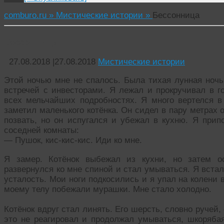
comburo.ru »
Мистические истории »
Бессонница
Бессонница
27.08.2018
|
27.08.2018
Мистические истории
Этой ночью мне не спалось. Была тихая лунная ночь
встречей с инвесторами. Я лежал и прокручивал в г
всех мельчайших подробностях. Я много вертелся в 
заметил маленького котёнка. Он сидел в пару метрах 
позвать, но он испугался и убежал в кухню. Я прип
соседней комнаты:
— Пушок, кис-кис-кис. Иди ко мне.
Я замер. Котёнок выбежал из кухни, но затем о
развернулся ко мне спиной и стал умываться. Я встал
усталость. Мои ноги подкосились и я упал на колени 
моему телу побежали мурашки. Мне стало холодно.
Котёнок вдруг стал линять. Его шерсть, словно ручей, 
это не реагировал и продолжал умываться, шкоряба