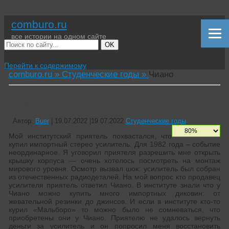
comburo.ru
все истории на одном сайте
OK
Перейти к содержимому
comburo.ru »
Студенческие годы »
Чиано
Чиано
Автор:
Buer
|
19.07.2022
|
19.07.2022
Студенческие годы
Мой институтский приятель похвастался, что
купил импортный стерео усилитель. Для 1982 года – событие
неординарное. Я уговорил приятеля разрешить мне открыть
крышку корпуса — очень хотелось посмотреть на монтаж
мирового уровня. Осмотр вызвал шок: усилитель был собран
из отечественных радиодеталей. На мой вопрос кто продавец
усилителя приятель ответил Чиано. В институте знали что у
Чиано можно купить много импортных диковин: от
жевательной резинки до джинсов. И если в институте кто-то
курил «Мальборо» то можно было не сомневаться, что
приобретены они у Чиано. Приятелю не удалось вернуть
деньги за усилитель и он попросил меня восстановить