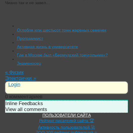
Чиано так и не завел…
Читать похожие истории:
Оглобля или шестьсот тонн жареных семечек
Программист
Активная жизнь в университете
Где в Москве был «Бермудский треугольник»?
Знаменосец
«
Физик
Электрички
»
Login
0
комментариев
Inline Feedbacks
View all comments
ПОЛЬЗОВАТЕЛИ САЙТА
Рейтинг писателей сайта 🏆
Активность пользователей 🚀
ТОП-100 рейтинг публикаций ⭐