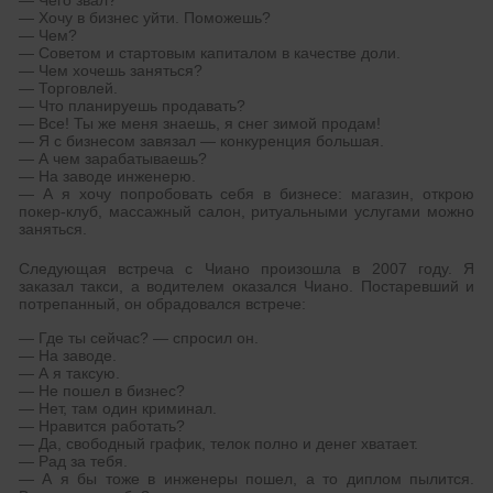
— Хочу в бизнес уйти. Поможешь?
— Чем?
— Советом и стартовым капиталом в качестве доли.
— Чем хочешь заняться?
— Торговлей.
— Что планируешь продавать?
— Все! Ты же меня знаешь, я снег зимой продам!
— Я с бизнесом завязал — конкуренция большая.
— А чем зарабатываешь?
— На заводе инженерю.
— А я хочу попробовать себя в бизнесе: магазин, открою
покер-клуб, массажный салон, ритуальными услугами можно
заняться.
Следующая встреча с Чиано произошла в 2007 году. Я
заказал такси, а водителем оказался Чиано. Постаревший и
потрепанный, он обрадовался встрече:
— Где ты сейчас? — спросил он.
— На заводе.
— А я таксую.
— Не пошел в бизнес?
— Нет, там один криминал.
— Нравится работать?
— Да, свободный график, телок полно и денег хватает.
— Рад за тебя.
— А я бы тоже в инженеры пошел, а то диплом пылится.