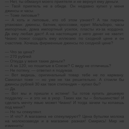
— Нет, ты обманул моего приятеля и не вернул ему деньги.
— Твой приятель не в обиде. Он недавно купил у меня
джинсы и часы.
— Тоже липовые?
— А хоть и липовые, кто об этом узнает? А так парень
упакован: джинсы, батник, кроссовки, курит Мальборо, часы
импортные, дома импортный усилок, пласты из-за кордона.
Да ему любая даст! А на настоящие у него денег не хватит.
Чиано помог создать ему иллюзию по сходной цене и он
счастлив. Хочешь фирменные джинсы по сходной цене?
— Что за цена?
— 270 рублей
— Откуда у меня такие деньги?
— А за 120, но пошитые в Союзе? С виду не отличишь?
— Не потяну, — ответил я подумав.
— Вот видишь, оригинальный товар тебе не по карману.
Самопал тоже — но уже не так решительно. А стоили бы
джинсы рублей 30 как твоя стипендия – купил бы?
— Да.
— Вот мы и пришли к истине! Ты готов купить дешевую
подделку — и это не в укор. Таких как ты – большинство! И
сделать мечту явью может Чиано! И тогда зачем ты копаешь
под меня?
— Но ты спекулянт.
— И что? А магазина не спекулируют? Цена бутылки молока
на молокозаводе и в магазине разная! Смирись! Мир не
изменить!