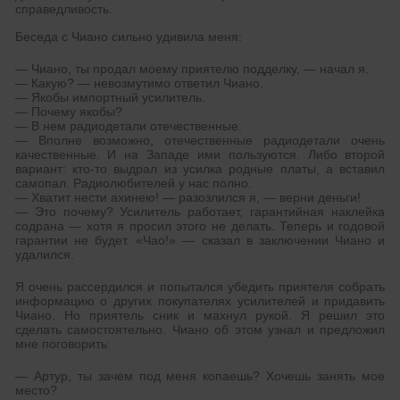
справедливость.
Беседа с Чиано сильно удивила меня:
— Чиано, ты продал моему приятелю подделку, — начал я.
— Какую? — невозмутимо ответил Чиано.
— Якобы импортный усилитель.
— Почему якобы?
— В нем радиодетали отечественные.
— Вполне возможно, отечественные радиодетали очень
качественные. И на Западе ими пользуются. Либо второй
вариант: кто-то выдрал из усилка родные платы, а вставил
самопал. Радиолюбителей у нас полно.
— Хватит нести ахинею! — разозлился я, — верни деньги!
— Это почему? Усилитель работает, гарантийная наклейка
содрана — хотя я просил этого не делать. Теперь и годовой
гарантии не будет. «Чао!» — сказал в заключении Чиано и
удалился.
Я очень рассердился и попытался убедить приятеля собрать
информацию о других покупателях усилителей и придавить
Чиано. Но приятель сник и махнул рукой. Я решил это
сделать самостоятельно. Чиано об этом узнал и предложил
мне поговорить:
— Артур, ты зачем под меня копаешь? Хочешь занять мое
место?