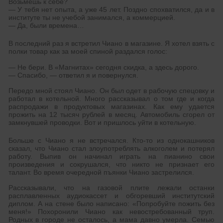
Возьмешь к себе?
— У тебя нет опыта, а уже 45 лет. Поздно спохватился, да и в
институте ты не учебой занимался, а коммерцией.
— Да, были времена…
В последний раз я встретил Чиано в магазине. Я хотел взять с
полки товар как за моей спиной раздался голос:
— Не бери. В «Магнитах» сегодня скидка, а здесь дорого.
— Спасибо, — ответил я и повернулся.
Передо мной стоял Чиано. Он был одет в рабочую спецовку и
работал в котельной. Много рассказывал о том где и когда
распродажи в продуктовых магазинах. Как ему удается
прожить на 12 тысяч рублей в месяц. Автомобиль сгорел от
замкнувшей проводки. Вот и пришлось уйти в котельную.
Больше с Чиано я не встречался. Кто-то из однокашников
сказал, что Чиано стал злоупотреблять алкоголем и потерял
работу. Выпив он начинал играть на пианино свои
произведения и сокрушался, что никто не признает его
талант. Во время очередной пъянки Чиано застрелился.
Рассказывали, что на газовой плите лежали останки
расплавленных аудиокассет и обгоревший институтский
диплом. А на стене было написано: «Попробуйте пожить без
меня!» Похоронили Чиано как невостребованный труп.
Родных в городе не осталось, а мама давно умерла. Семью