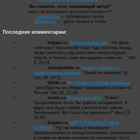
Вы писатель, поэт, начинающий автор?
Ищете где опубликовать свои работы в интернете?!
comburo.ru
← публиковать прозу
StihiRu.pro
← здесь поэзия и стихи
Последние комментарии:
kirgam
на
Теперь подросток!
: “
Ни фига
себе рост технологий! Ещё года полтора назад
люди смеялись над роботами-генераторами
текста, а теперь сами вынуждены сами им…
”
Окт
3, 23:21
sosedyshka
на
Голая и переход в
подростковый возраст!
: “
Какой-то наивняк! )))
”
Сен 28, 07:11
VicUa
на
Не скачите к волкам,украинцы!
:
“
зато Европа не убивает украинцев в оличии от
России
”
Авг 20, 13:45
nexto
на
Женщина в лесу
: “
Клёво!
Продолжение было бы крайне интересное! А
вдруг она будет новой училкой в его школе,
биологичкой. Вот было бы прикольно!
”
Июл 13,
22:50
kirgam
на
МИР,ТРУД,МАЙ И ОДНА
СТРАНА!
: “
Ну так войны и маскируют
бессмысленность псевдоэкономики, занимающая
у людей их время система не настолько глупа,