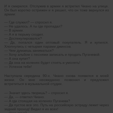
И я смирился. Отслужив в армии я встретил Чиано на улице.
Он был коротко острижен и я решил, что он тоже вернулся из
армии:
— Где служил? — спросил я.
— Не удалось. А ты где пропадал?
— В армии.
— А я в тюрьму сходил.
— Доспекулировался?
— Да, попался один оптовый покупатель. Я и купился.
Хлопнулись с четырмя парами джинсов.
— Чем думаешь заниматься?
— Хочу альбом с песнями записать и продать Пугачевой.
— А она купит?
— Да она на коленях будет стоять и умолять!
— Успехов тебе!
Наступала середина 90-х. Чиано снова появился в моей
жизни. Он мне неожиданно позвонил и предложил
встретиться в музыкальной студии.
— Значит здесь творишь? – спросил я.
— Да, — ответил Чиано.
— А где стоящая на коленях Пугачева?
— Да пустое все это. Путь на российскую эстраду лежит через
задний проход! Видал я их всех!
— Чего звал?