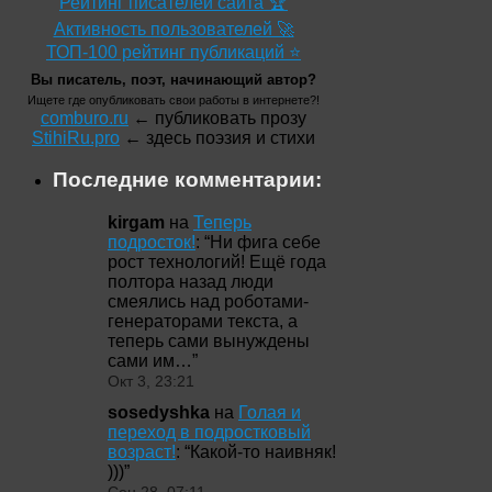
Рейтинг писателей сайта 🏆
Активность пользователей 🚀
ТОП-100 рейтинг публикаций ⭐
Вы писатель, поэт, начинающий автор?
Ищете где опубликовать свои работы в интернете?!
comburo.ru
← публиковать прозу
StihiRu.pro
← здесь поэзия и стихи
Последние комментарии:
kirgam
на
Теперь
подросток!
: “
Ни фига себе
рост технологий! Ещё года
полтора назад люди
смеялись над роботами-
генераторами текста, а
теперь сами вынуждены
сами им…
”
Окт 3, 23:21
sosedyshka
на
Голая и
переход в подростковый
возраст!
: “
Какой-то наивняк!
)))
”