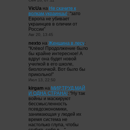
Сен 28, 07:11
VicUa
на
Не скачите к
волкам,украинцы!
: “
зато
Европа не убивает
украинцев в оличии от
России
”
Авг 20, 13:45
nexto
на
Женщина в лесу
:
“
Клёво! Продолжение было
бы крайне интересное! А
вдруг она будет новой
училкой в его школе,
биологичкой. Вот было бы
прикольно!
”
Июл 13, 22:50
kirgam
на
МИР,ТРУД,МАЙ
И ОДНА СТРАНА!
: “
Ну так
войны и маскируют
бессмысленность
псевдоэкономики,
занимающая у людей их
время система не
настолько глупа, чтобы
сгубить себя в…
”