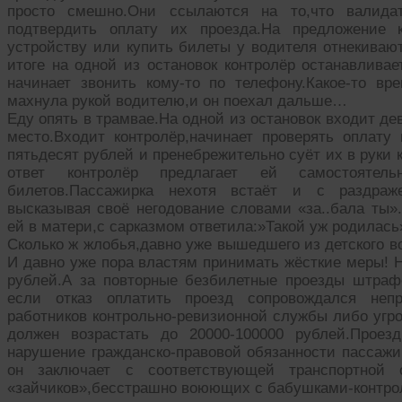
просто смешно.Они ссылаются на то,что валида
подтвердить оплату их проезда.На предложение 
устройству или купить билеты у водителя отнекиваю
итоге на одной из остановок контролёр останавлива
начинает звонить кому-то по телефону.Какое-то вр
махнула рукой водителю,и он поехал дальше…
Еду опять в трамвае.На одной из остановок входит де
место.Входит контролёр,начинает проверять оплату 
пятьдесят рублей и пренебрежительно суёт их в руки 
ответ контролёр предлагает ей самостоятел
билетов.Пассажирка нехотя встаёт и с раздраже
высказывая своё негодование словами «за..бала ты»
ей в матери,с сарказмом ответила:»Такой уж родилас
Сколько ж жлобья,давно уже вышедшего из детского в
И давно уже пора властям принимать жёсткие меры! 
рублей.А за повторные безбилетные проезды штраф
если отказ оплатить проезд сопровождался неп
работников контрольно-ревизионной службы либо угр
должен возрастать до 20000-100000 рублей.Проез
нарушение гражданско-правовой обязанности пассажир
он заключает с соответствующей транспортной 
«зайчиков»,бесстрашно воюющих с бабушками-контр