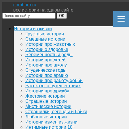
comburo.ru
все истории на одном сайте
OK
Перейти
Истории из жизни
к
Грустные истории
содержимому
Смешные истории
Истории про животных
Истории о здоровье
Беременность и роды
Истории про детей
Истории про школу
Студенческие годы
Истории про армию
Истории про работу, хобби
Рассказы о путешествиях
Истории про дружбу
Жестокие истории
Страшные истории
Мистические истории
Страшилки, легенды и байки
Любовные истории
Истории измен из жизни
Интимные истории 18+