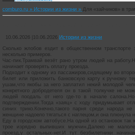
comburo.ru »
Истории из жизни »
Для «зайчиков» в тра
Для «зайчиков» в трамвайчиках волчьи закон
10.06.2026
|
10.06.2026
Истории из жизни
Сколько жлобов ездит в общественном транспорте
несколько примеров.
Час-пик.Трамвай везёт рано утром людей на работу.Н
начинает проверять оплату проезда.
Подходит к одному из пассажиров,сидящему во второ
билет или приложить банковскую карту к ручному те
ушам,что якобы за него заплатил некий молодой чело
конкретного добродетеля он в такой толкучке не мож
людей поодаль от него где-то в начале салона.Но
подтверждении.Тогда «заяц» с ходу придумывает отл
синих трико.Конечно,такого парня среди народа не 
женщине надоело тягаться с наглецом,и она плюнула 
Еду в городском автобусе.На одной из остановок так
трое изрядно выпивших мужчин.Далеко не малолет
проезд,у остальных-нет.И тут безбилетники начина