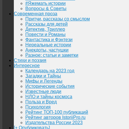
#Яжемать истории
Вопросы & Советы
Современная проза
Притчи, рассказы со смыслом
Рассказы для детей
Детектив, Триллер
Повести и Романы
Фантастика и Фэнтези
Нереальные истории
Анекдоты, частушки
Разное: статьи и заметки
Стихи и поэзия
Интересное
Календарь на 2023 год
Загадки и Тайны
Мифы и Легенды
Исторические события
Известные люди
НЛО и тайны космоса
Польза и Вред
Психология
Рейтинг ТОП-100 публикаций
Рейтинг авторов IstoriiPro.ru
Издательства России 2023
[+ Опубликовать]