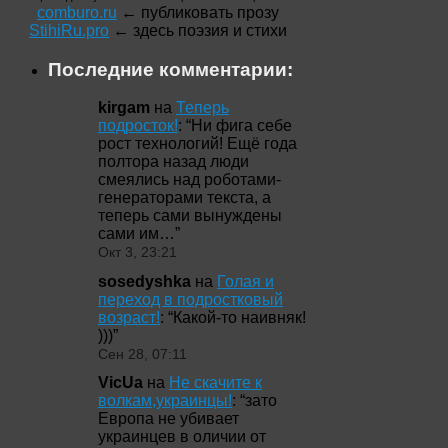
comburo.ru
← публиковать прозу
StihiRu.pro
← здесь поэзия и стихи
Последние комментарии:
kirgam
на
Теперь
подросток!
: “
Ни фига себе
рост технологий! Ещё года
полтора назад люди
смеялись над роботами-
генераторами текста, а
теперь сами вынуждены
сами им…
”
Окт 3, 23:21
sosedyshka
на
Голая и
переход в подростковый
возраст!
: “
Какой-то наивняк!
)))
”
Сен 28, 07:11
VicUa
на
Не скачите к
волкам,украинцы!
: “
зато
Европа не убивает
украинцев в оличии от