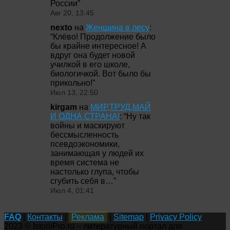
России
”
Авг 20, 13:45
nexto
на
Женщина в лесу
:
“
Клёво! Продолжение было
бы крайне интересное! А
вдруг она будет новой
училкой в его школе,
биологичкой. Вот было бы
прикольно!
”
Июл 13, 22:50
kirgam
на
МИР,ТРУД,МАЙ
И ОДНА СТРАНА!
: “
Ну так
войны и маскируют
бессмысленность
псевдоэкономики,
занимающая у людей их
время система не
настолько глупа, чтобы
сгубить себя в…
”
Июл 4, 01:41
FAQ
|
Контакты
|
Реклама
|
Sitemap
|
Privacy Policy
2023 © IstoriiPro.ru – литературный портал для