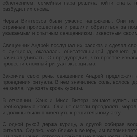
облегчением, семейная пара решила пойти спать,
разбудил их снова.
Нервы Винтерзов были ужасно напряжены. Они не 
странные происшествия и решили обратиться за по
уважаемым и опытным священником, известным своими
Священник Андрей послушал их рассказ и сделал свое
с аукциона, оказалась обитательницей древнего 
начинал убивать. Он предупредил, что простое избав
провести сложный ритуал экзорцизма.
Закончив свою речь, священник Андрей предложил 
проведения ритуала. В нем значились соль, волосы до
не знала, где взять кровь курицы.
В отчаянии, Хэнк и Мисс Витерз решают купить н
необходимую кровь. Они не смогли преодолеть морал
и должны были прибегнуть к решительному акту.
С одной рукой держа курицу, а другой собирая вол
ритуала. Однако, уже ближе к вечеру, им вспоминает
им заклинания, которое необходимо произнести. Они з