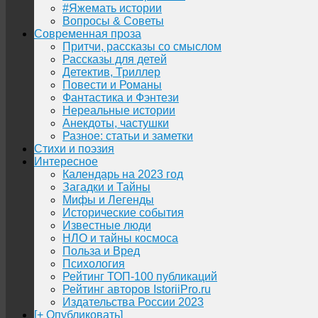
#Яжемать истории
Вопросы & Советы
Современная проза
Притчи, рассказы со смыслом
Рассказы для детей
Детектив, Триллер
Повести и Романы
Фантастика и Фэнтези
Нереальные истории
Анекдоты, частушки
Разное: статьи и заметки
Стихи и поэзия
Интересное
Календарь на 2023 год
Загадки и Тайны
Мифы и Легенды
Исторические события
Известные люди
НЛО и тайны космоса
Польза и Вред
Психология
Рейтинг ТОП-100 публикаций
Рейтинг авторов IstoriiPro.ru
Издательства России 2023
[+ Опубликовать]