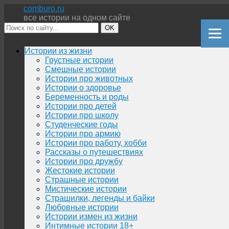
comburo.ru
все истории на одном сайте
OK
Перейти
Истории из жизни
к
Грустные истории
содержимому
Смешные истории
Истории про животных
Истории о здоровье
Беременность и роды
Истории про детей
Истории про школу
Студенческие годы
Истории про армию
Истории про работу, хобби
Рассказы о путешествиях
Истории про дружбу
Жестокие истории
Страшные истории
Мистические истории
Страшилки, легенды и байки
Любовные истории
Истории измен из жизни
Интимные истории 18+