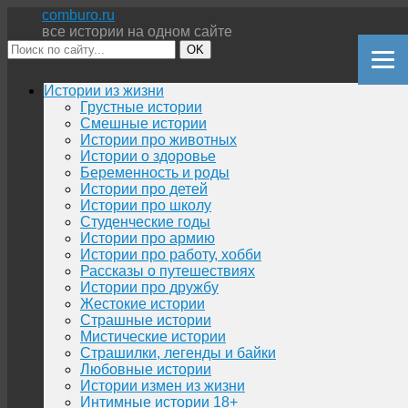
comburo.ru
все истории на одном сайте
OK
Перейти
Истории из жизни
к
Грустные истории
содержимому
Смешные истории
Истории про животных
Истории о здоровье
Беременность и роды
Истории про детей
Истории про школу
Студенческие годы
Истории про армию
Истории про работу, хобби
Рассказы о путешествиях
Истории про дружбу
Жестокие истории
Страшные истории
Мистические истории
Страшилки, легенды и байки
Любовные истории
Истории измен из жизни
Интимные истории 18+