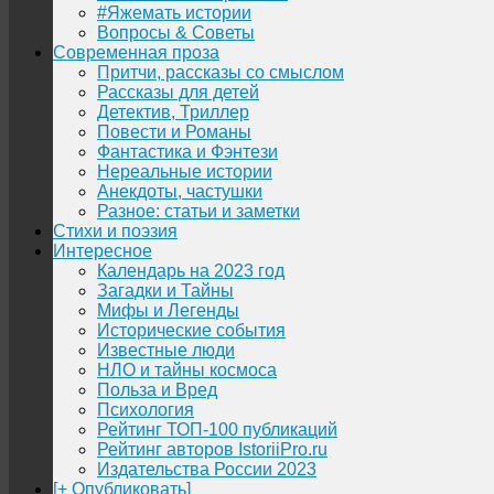
#Яжемать истории
Вопросы & Советы
Современная проза
Притчи, рассказы со смыслом
Рассказы для детей
Детектив, Триллер
Повести и Романы
Фантастика и Фэнтези
Нереальные истории
Анекдоты, частушки
Разное: статьи и заметки
Стихи и поэзия
Интересное
Календарь на 2023 год
Загадки и Тайны
Мифы и Легенды
Исторические события
Известные люди
НЛО и тайны космоса
Польза и Вред
Психология
Рейтинг ТОП-100 публикаций
Рейтинг авторов IstoriiPro.ru
Издательства России 2023
[+ Опубликовать]