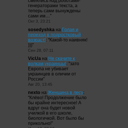
смеялись над роботами-
генераторами текста, а
теперь сами вынуждены
сами им…
”
Окт 3, 23:21
sosedyshka
на
Голая и
переход в подростковый
возраст!
: “
Какой-то наивняк!
)))
”
Сен 28, 07:11
VicUa
на
Не скачите к
волкам,украинцы!
: “
зато
Европа не убивает
украинцев в оличии от
России
”
Авг 20, 13:45
nexto
на
Женщина в лесу
:
“
Клёво! Продолжение было
бы крайне интересное! А
вдруг она будет новой
училкой в его школе,
биологичкой. Вот было бы
прикольно!
”