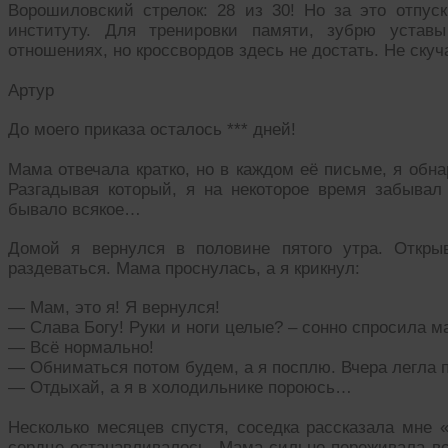
Ворошиловский стрелок: 28 из 30! Но за это отпуск
институту. Для тренировки памяти, зубрю устав
отношениях, но кроссвордов здесь не достать. Не скуч
Артур
До моего приказа осталось *** дней!
Мама отвечала кратко, но в каждом её письме, я обн
Разгадывая который, я на некоторое время забыва
бывало всякое…
Домой я вернулся в половине пятого утра. Откр
раздеваться. Мама проснулась, а я крикнул:
— Мам, это я! Я вернулся!
— Слава Богу! Руки и ноги целые? – сонно спросила м
— Всё нормально!
— Обниматься потом будем, а я посплю. Вчера легла 
— Отдыхай, а я в холодильнике пороюсь…
Несколько месяцев спустя, соседка рассказала мне «
сердце останавливалось. Мама сильно переживала вс