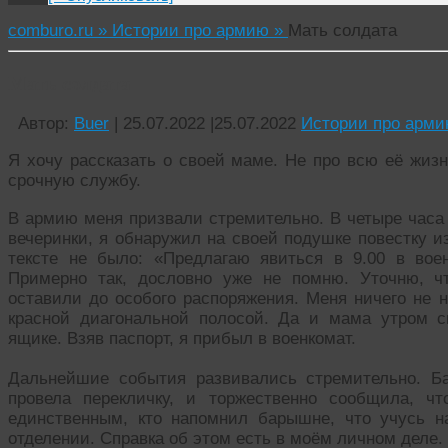
comburo.ru »
Истории про армию »
Мать солдата
Мать солдата
Автор:
Buer
|
25.07.2022
|
25.07.2022
Истории про арм
Я хочу рассказать о своей маме. Не про всю её жизн
срочную службу.
В армию меня призвали стремительно. В четыре часа 
вечеринки, я обнаружил на своей подушке повестку и
тексте не было: «Предлагаю явиться в 9.00 в вое
Примерно так, дословно уже не помню. Уточню, 
оставили до особого распоряжения. Меня ничего не н
красной диагональной полосой. Да и мама утром с
ящике. Взяв паспорт, я прибыл в военкомат.
Дальнейшие события развивались стремительно. Б
провела перекличку, и торжественно сообщила, ч
единственным, кто напомнил барышне, что учусь н
отделении. Справка об этом есть в моём личном деле