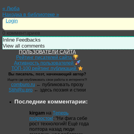
«
Люба
Находка в библиотеке
»
Login
0
комментариев
Inline Feedbacks
View all comments
ПОЛЬЗОВАТЕЛИ САЙТА
Рейтинг писателей сайта
Активность пользователей
ТОП-100 рейтинг публикаций
Вы писатель, поэт, начинающий автор?
Ищете где опубликовать свои работы в интернете?!
comburo.ru
← публиковать прозу
StihiRu.pro
← здесь поэзия и стихи
Последние комментарии:
kirgam
на
Теперь
подросток!
: “
Ни фига себе
рост технологий! Ещё года
полтора назад люди