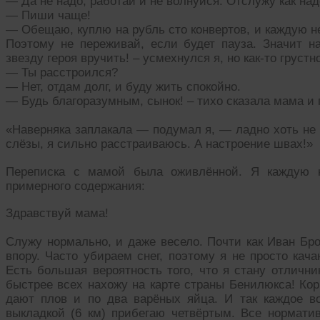
— Да не надо, работай и не волнуйся. Отслужу как над
— Пиши чаще!
— Обещаю, куплю на рубль сто конвертов, и каждую н
Поэтому не переживай, если будет пауза. Значит н
звезду героя вручить! – усмехнулся я, но как-то грустно
— Ты расстроился?
— Нет, отдам долг, и буду жить спокойно.
— Будь благоразумным, сынок! – тихо сказала мама и 
«Наверняка заплакала — подумал я, — ладно хоть не
слёзы, я сильно расстраиваюсь. А настроение швах!»
Переписка с мамой была оживлённой. Я каждую н
примерного содержания:
Здравствуй мама!
Служу нормально, и даже весело. Почти как Иван Бр
впору. Часто убираем снег, поэтому я не просто ка
Есть большая вероятность того, что я стану отлични
быстрее всех нахожу на карте страны Бенилюкса! Кор
дают плов и по два варёных яйца. И так каждое во
выкладкой (6 км) прибегаю четвёртым. Все нормати