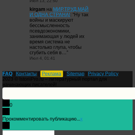
Июл 13, 22:50
kirgam
на
МИР,ТРУД,МАЙ
И ОДНА СТРАНА!
: “
Ну так
войны и маскируют
бессмысленность
псевдоэкономики,
занимающая у людей их
время система не
настолько глупа, чтобы
сгубить себя в…
”
Июл 4, 01:41
FAQ
|
Контакты
|
Реклама
|
Sitemap
|
Privacy Policy
2023 © IstoriiPro.ru – литературный портал для
начинающих писателей!
0
Прокомментировать публикацию...
x