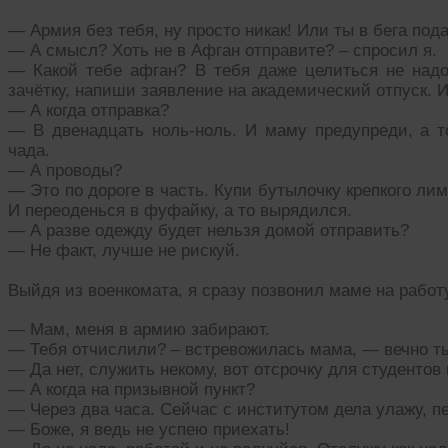
— Армия без тебя, ну просто никак! Или ты в бега по
— А смысл? Хоть не в Афган отправите? – спросил я.
— Какой тебе афган? В тебя даже целиться не надо.
зачётку, напиши заявление на академический отпуск. И
— А когда отправка?
— В двенадцать ноль-ноль. И маму предупреди, а то
чада.
— А проводы?
— Это по дороге в часть. Купи бутылочку крепкого ли
И переоденься в фуфайку, а то вырядился.
— А разве одежду будет нельзя домой отправить?
— Не факт, лучше не рискуй.
Выйдя из военкомата, я сразу позвонил маме на работ
— Мам, меня в армию забирают.
— Тебя отчислили? – встревожилась мама, — вечно т
— Да нет, служить некому, вот отсрочку для студентов
— А когда на призывной пункт?
— Через два часа. Сейчас с институтом дела улажу, п
— Боже, я ведь не успею приехать!