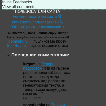
Inline Feedbacks
View all comments
ПОЛЬЗОВАТЕЛИ САЙТА
Рейтинг писателей сайта 🏆
Активность пользователей 🚀
ТОП-100 рейтинг публикаций ⭐
Вы писатель, поэт, начинающий автор?
Ищете где опубликовать свои работы в интернете?!
comburo.ru
← публиковать прозу
StihiRu.pro
← здесь поэзия и стихи
Последние комментарии:
kirgam
на
Теперь
подросток!
: “
Ни фига себе
рост технологий! Ещё года
полтора назад люди
смеялись над роботами-
генераторами текста, а
теперь сами вынуждены
сами им…
”
Окт 3, 23:21
sosedyshka
на
Голая и