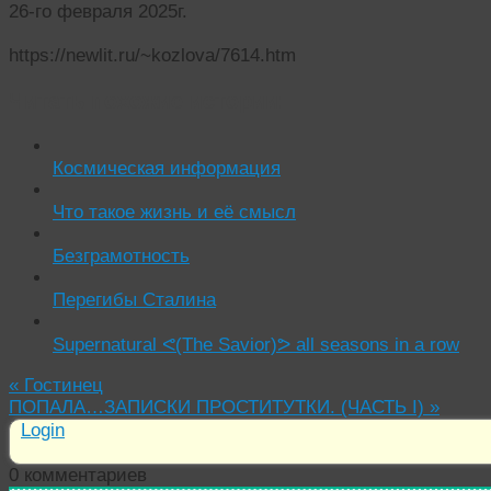
26-го февраля 2025г.
https://newlit.ru/~kozlova/7614.htm
Читать похожие истории:
Космическая информация
Что такое жизнь и её смысл
Безграмотность
Перегибы Сталина
Supernatural ᕙ(The Savior)ᕗ all seasons in a row
«
Гостинец
ПОПАЛА…ЗАПИСКИ ПРОСТИТУТКИ. (ЧАСТЬ I)
»
Login
0
комментариев