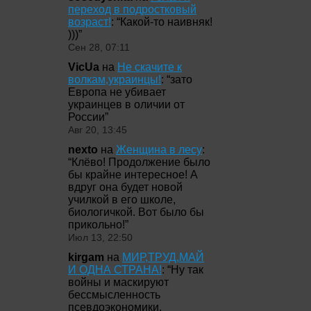
переход в подростковый
возраст!
: “
Какой-то наивняк!
)))
”
Сен 28, 07:11
VicUa
на
Не скачите к
волкам,украинцы!
: “
зато
Европа не убивает
украинцев в оличии от
России
”
Авг 20, 13:45
nexto
на
Женщина в лесу
:
“
Клёво! Продолжение было
бы крайне интересное! А
вдруг она будет новой
училкой в его школе,
биологичкой. Вот было бы
прикольно!
”
Июл 13, 22:50
kirgam
на
МИР,ТРУД,МАЙ
И ОДНА СТРАНА!
: “
Ну так
войны и маскируют
бессмысленность
псевдоэкономики,