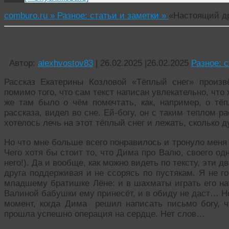
comburo.ru »
Разное: статьи и заметки »
«Настоящий др
«Настоящий друг и брат»
Автор:
alexhvostov83
|
26.02.2025
|
26.02.2025
Разное: 
Рассказ Екатерины Козловой «Тёплый снег» произв
помимо того, что сам текст написан увлекательно, что 
же там было о чём помечтать, как, например, о тёп
рассказа, видел во сне. Ей-богу, он с таким теплом р
хотелось лечь на этот тёплый снег и лежать, сколько д
Но что мне больше всего понравилось и тронуло меня 
Чего хотя бы стоит то, что Дима про Валю, своего од
него!). Да и вообще, как можно видеть по тексту, эти д
друга поддерживая и не ссорясь по пустякам. Я не г
младшему братишке Лёне: и в шахматы играть его нау
Валиной бабушки ему принесёт, и в обиду не даст… Но
момент, когда Дима решил написать письмо богу, ч
прошла успешно операция на сердце. Нет слов…