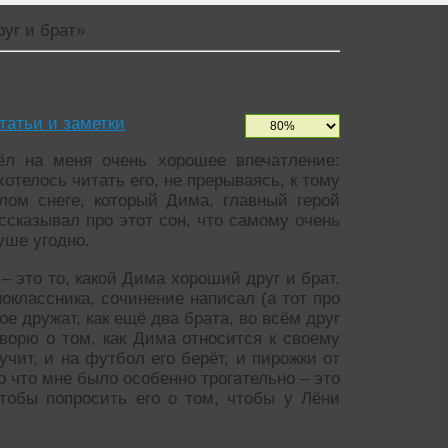
уг и брат»
статьи и заметки
ёл на меня очень хорошее впечатление:
хотелось читать его, не прерываясь, к тому
лом снеге, который Дима, главный герой
ассказывал про этот сон, что самому очень
уше угодно.
– это то, какой Дима хороший друг и брат.
ноклассника, сочинение написал (а тот про
вое дружат, как ещё два брата, во всём друг
оворю о том, как Дима относится к своему
чит, и на футбол его берёт, и пирожки от
 что мне было особенно трогательно – это
тобы попросить его о том, чтобы у Лёни