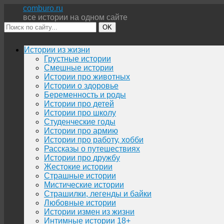
comburo.ru
все истории на одном сайте
OK
Перейти
Истории из жизни
к
Грустные истории
содержимому
Смешные истории
Истории про животных
Истории о здоровье
Беременность и роды
Истории про детей
Истории про школу
Студенческие годы
Истории про армию
Истории про работу, хобби
Рассказы о путешествиях
Истории про дружбу
Жестокие истории
Страшные истории
Мистические истории
Страшилки, легенды и байки
Любовные истории
Истории измен из жизни
Интимные истории 18+