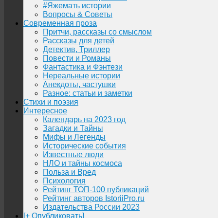
#Яжемать истории
Вопросы & Советы
Современная проза
Притчи, рассказы со смыслом
Рассказы для детей
Детектив, Триллер
Повести и Романы
Фантастика и Фэнтези
Нереальные истории
Анекдоты, частушки
Разное: статьи и заметки
Стихи и поэзия
Интересное
Календарь на 2023 год
Загадки и Тайны
Мифы и Легенды
Исторические события
Известные люди
НЛО и тайны космоса
Польза и Вред
Психология
Рейтинг ТОП-100 публикаций
Рейтинг авторов IstoriiPro.ru
Издательства России 2023
[+ Опубликовать]