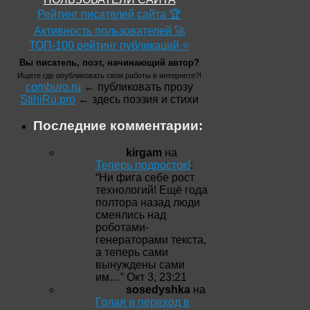
Рейтинг писателей сайта 🏆
Активность пользователей 🚀
ТОП-100 рейтинг публикаций ⭐
Вы писатель, поэт, начинающий автор?
Ищете где опубликовать свои работы в интернете?!
comburo.ru
← публиковать прозу
StihiRu.pro
← здесь поэзия и стихи
Последние комментарии:
kirgam
на
Теперь подросток!
:
“
Ни фига себе рост
технологий! Ещё года
полтора назад люди
смеялись над
роботами-
генераторами текста,
а теперь сами
вынуждены сами
им…
”
Окт 3, 23:21
sosedyshka
на
Голая и переход в