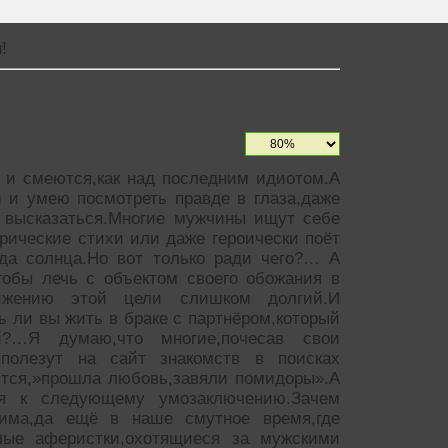
!
 и смеются,как над последним идиотом.А
й и умею посмотреть правде в глаза,даже
я высказаться.Многие мужчины ищут себе
рические стихи или даже героически поёт
да солнца.Но вот только ради чего?… А
,чтобы лечь с объектом своего обожания в
тижению этой цели слишком долгий.И
ь ли вы жить в браке с партнёром,который
и?…Я думаю,что многие,почесав свои
полезут на сайт знакомств в поисках
ится,»прошла любовь,завяли помидоры».А
я к следующему умозаключению.Зачем
тима,да ещё в наше смутное время,где
лые аферистки,охотящиеся за мужскими