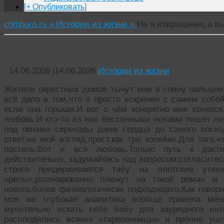
[+ Опубликовать]
comburo.ru »
Истории из жизни »
Не я извращенец,а вы
Не я извращенец,а вы!
14.06.2026
|
14.06.2026
Истории из жизни
Жители окрестных домов тычут мне в спину пальцем
всё дело в том,что я просто искренен с самим собо
если она горькая.И вот о чём конкретно мне хочетс
любовь.И кто-то из них бессонными ночами пишет ли
под окнами серенады даме сердца до самого восхо
ответ,на мой взгляд,прост,как три копейки.Для того
постель.Вот и вся любовь.Только путь к дос
действительно, задумайтесь над вопросом:согласитес
строго придерживается табу на плотские утех
«репы»,разочарованно плюнут на такой роман и 
нового,более физиологически подходящего.Как говор
моя же глубокая аналитика вообще привела мен
мучительно искать себе бабу для заурядного ин
расплодились всякие «тарелочницы» и прочие уш