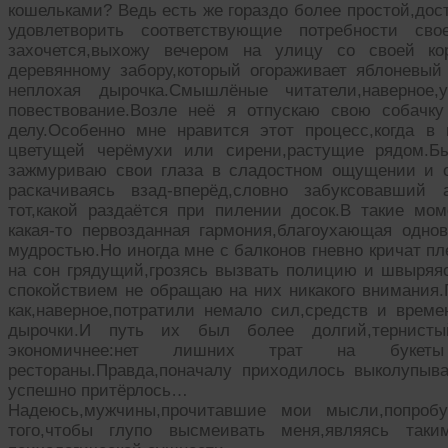
кошельками? Ведь есть же гораздо более простой,дос
удовлетворить соответствующие потребности сво
захочется,выхожу вечером на улицу со своей ко
деревянному забору,который огораживает яблоневый
неплохая дырочка.Смышлёные читатели,наверное
повествование.Возле неё я отпускаю свою собачку
делу.Особенно мне нравится этот процесс,когда в
цветущей черёмухи или сирени,растущие рядом.Бы
зажмуриваю свои глаза в сладостном ощущении и 
раскачиваясь взад-вперёд,словно забуксовавший 
тот,какой раздаётся при пилении досок.В такие мом
какая-то первозданная гармония,благоухающая одно
мудростью.Но иногда мне с балконов гневно кричат п
на сон грядущий,грозясь вызвать полицию и швыряя
спокойствием не обращаю на них никакого внимания.
как,наверное,потратили немало сил,средств и време
дырочки.И путь их был более долгий,тернисты
экономичнее:нет лишних трат на букеты
рестораны.Правда,поначалу приходилось выколупыв
успешно притёрлось…
Надеюсь,мужчины,прочитавшие мои мысли,попроб
того,чтобы глупо высмеивать меня,являясь таки