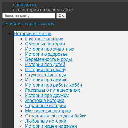
comburo.ru
все истории на одном сайте
OK
Перейти к содержимому
Истории из жизни
Грустные истории
Смешные истории
Истории про животных
Истории о здоровье
Беременность и роды
Истории про детей
Истории про школу
Студенческие годы
Истории про армию
Истории про работу, хобби
Рассказы о путешествиях
Истории про дружбу
Жестокие истории
Страшные истории
Мистические истории
Страшилки, легенды и байки
Любовные истории
Истории измен из жизни