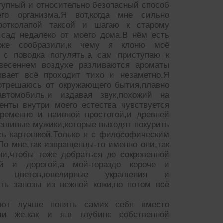
тупный и относительно безопасный способ
его организма.Я вот,когда мне сильно
ротколапой таксой и шагаю к старому
 сад недалеко от моего дома.В нём есть
,уже сообразили,к чему я клоню моё
 с поводка погулять,а сам приступаю к
 весеннем воздухе разливаются ароматы
вает всё проходит тихо и незаметно.Я
отрешаюсь от окружающего бытия,плавно
автомобиль,и издавая звук,похожий на
енты внутри моего естества чувствуется
временно и наивной простотой,и древней
лешивые мужики,которые выходят покурить
сь картошкой.Только я с философическим
По мне,так извращенцы-то именно они,так
ни,чтобы тоже добраться до сокровенной
й и дорогой,а мой-гораздо короче и
 цветов,ювелирные украшения и
ать занозы из нежной кожи,но потом всё
уют лучше понять самих себя вместо
ми же,как и я,в глубине собственной