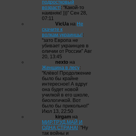
подростковый
возраст!
: “
Какой-то
наивняк! )))
”
Сен 28,
07:11
VicUa
на
Не
скачите к
волкам,украинцы!
:
“
зато Европа не
убивает украинцев в
оличии от России
”
Авг
20, 13:45
nexto
на
Женщина в лесу
:
“
Клёво! Продолжение
было бы крайне
интересное! А вдруг
она будет новой
училкой в его школе,
биологичкой. Вот
было бы прикольно!
”
Июл 13, 22:50
kirgam
на
МИР,ТРУД,МАЙ И
ОДНА СТРАНА!
: “
Ну
так войны и