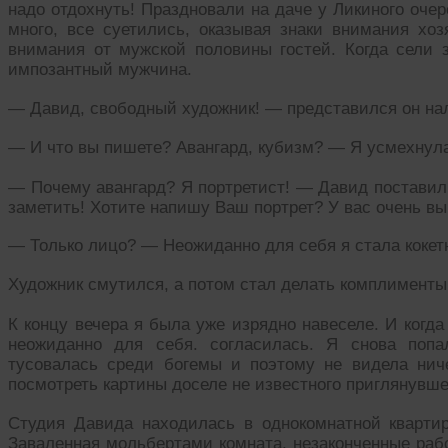
надо отдохнуть! Праздновали на даче у Ликиного оче
много, все суетились, оказывая знаки внимания хо
внимания от мужской половины гостей. Когда сели 
импозантный мужчина.
— Давид, свободный художник! — представился он нали
— И что вы пишете? Авангард, кубизм? — Я усмехнула
— Почему авангард? Я портретист! — Давид поставил 
заметить! Хотите напишу Ваш портрет? У вас очень вы
— Только лицо? — Неожиданно для себя я стала кокет
Художник смутился, а потом стал делать комплимент
К концу вечера я была уже изрядно навеселе. И когд
неожиданно для себя. согласилась. Я снова поп
тусовалась среди богемы и поэтому не видела нич
посмотреть картины доселе не известного приглянувше
Студия Давида находилась в однокомнатной кварти
Заваленная мольбертами комната, незаконченные рабо