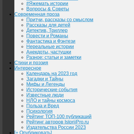
#Яжемать истории
Вопросы & Советы
Современная проза
Притчи, рассказы со смыслом
Рассказы для детей
Детектив, Триллер
Повести и Романы
Фантастика и Фэнтези
Нереальные истории
Анекдоты, частушки
Разное: статьи и заметки
Стихи и поэзия
Интересное
Календарь на 2023 год
Загадки и Тайны
Мифы и Легенды
Исторические события
Известные люди
НЛО и тайны космоса
Польза и Вред
Психология
Рейтинг ТОП-100 публикаций
Рейтинг авторов IstoriiPro.ru
Издательства России 2023
[+ Опубликовать]