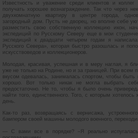
Известность и уважение среди клиентов и коллег 
получать хорошее вознаграждение. Так что через не
двухкомнатную квартиру в центре города, одно
загородный дом. Пусть не дворец, но вполне себе у
разместить свою собственную коллекцию икон, на
экспедиций по Русскому Северу еще в мои студенче
экспедиций к двадцати четырем годам я написала
Русского Севера», которая быстро разошлась и поп
искусствоведов и коллекционеров.
Молодая, красивая, успешная и в меру наглая, я бл
уже не только на Родине, но и за границей. При всем 
вкусом одевалась, занималась спортом, чтобы быть
хорошо. Вот только никак не могла выбрать себ
предостаточно. Не то, чтобы я было очень приверед
найти того, единственного. Того, с которым хотелось
день.
Как-то раз, возвращаясь с вернисажа, устроенно
бампером своей машины молодого военного, переходи
— С вами все в порядке? –Я реально испугалась
пострадавшему.