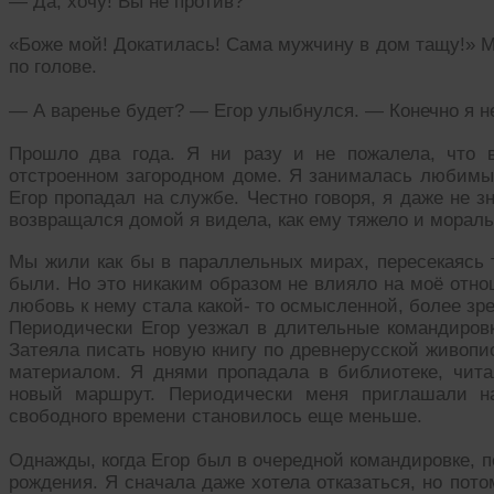
— Да, хочу! Вы не против?
«Боже мой! Докатилась! Сама мужчину в дом тащу!» 
по голове.
— А варенье будет? — Егор улыбнулся. — Конечно я не
Прошло два года. Я ни разу и не пожалела, что
отстроенном загородном доме. Я занималась любимы
Егор пропадал на службе. Честно говоря, я даже не з
возвращался домой я видела, как ему тяжело и мораль
Мы жили как бы в параллельных мирах, пересекаясь т
были. Но это никаким образом не влияло на моё отно
любовь к нему стала какой- то осмысленной, более зр
Периодически Егор уезжал в длительные командировки
Затеяла писать новую книгу по древнерусской живопи
материалом. Я днями пропадала в библиотеке, чита
новый маршрут. Периодически меня приглашали на
свободного времени становилось еще меньше.
Однажды, когда Егор был в очередной командировке, п
рождения. Я сначала даже хотела отказаться, но пот