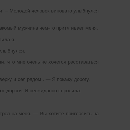
ли! – Молодой человек виновато улыбнулся
накомый мужчина чем-то притягивает меня.
лила я.
 улыбнулся.
и, что мне очень не хочется расставаться
ерку и сел рядом . — Я покажу дорогу.
 от дороги. И неожиданно спросила:
трел на меня. — Вы хотите пригласить на