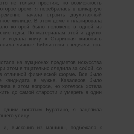
это не только престиж, но возможность
которое время я перебралась в шикарную
временно начала строить двухэтажный
ютное жилище. В этом доме я планировала
чало которой было положено в одной из
ские годы. По материалам этой и других
 и издала книгу » Старинная живопись
олнила личные библиотеки специалистов-
истала на аукционах предметов искусства
при этом я тщательно следила за собой, со
 в отличной физической форме. Все было
е кандидата в мужья. Кавалеров было
лива в этом вопросе, но хотелось хотела
 жить до самой старости и умереть в один
го одним богатым Буратино, я зацепила
вшего улицу.
 и, выскочив из машины, подбежала к