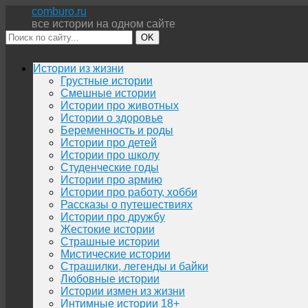
comburo.ru
все истории на одном сайте
OK
Перейти
Истории из жизни
к
Грустные истории
содержимому
Смешные истории
Истории про животных
Истории о здоровье
Беременность и роды
Истории про детей
Истории про школу
Студенческие годы
Истории про армию
Истории про работу, хобби
Рассказы о путешествиях
Истории про дружбу
Жестокие истории
Страшные истории
Мистические истории
Страшилки, легенды и байки
Любовные истории
Истории измен из жизни
Интимные истории 18+