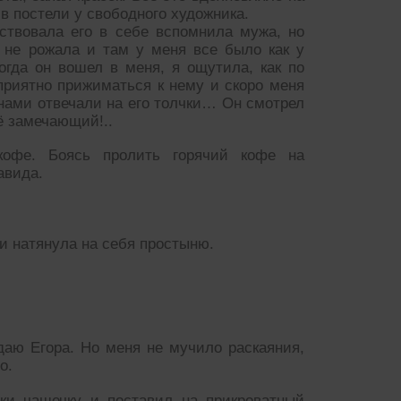
 в постели у свободного художника.
ствовала его в себе вспомнила мужа, но
 не рожала и там у меня все было как у
гда он вошел в меня, я ощутила, как по
приятно прижиматься к нему и скоро меня
ами отвечали на его толчки… Он смотрел
ё замечающий!..
кофе. Боясь пролить горячий кофе на
авида.
 и натянула на себя простыню.
аю Егора. Но меня не мучило раскаяния,
о.
ки чашечку и поставил на прикроватный