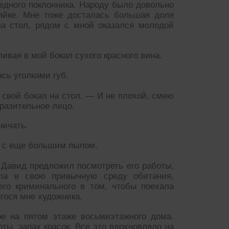
редного поклонника. Народу было довольно
зяйке. Мне тоже досталась большая доля
за стол, рядом с мной оказался молодой
вая в мой бокал сухого красного вина.
сь уголками губ.
свой бокал на стол. — И не плохой, смею
разительное лицо.
ничать.
ы с еще большим пылом.
а Давид предложил посмотреть его работы,
ала в свою привычную среду обитания,
его криминального в том, чтобы поехала
гося мне художника.
ре на пятом этаже восьмиэтажного дома.
ты, запах красок. Все это вдохновляло на