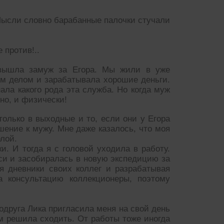
Мысли словно барабанные палочки стучали
 против!..
 вышла замуж за Егора. Мы жили в уже
м делом и зарабатывала хорошие деньги.
нала какого рода эта служба. Но когда муж
но, и физически!
олько в выходные и то, если они у Егора
шение к мужу. Мне даже казалось, что моя
елой.
. И тогда я с головой уходила в работу.
си и засобиралась в новую экспедицию за
я дневники своих коллег и разрабатывая
 консультацию коллекционеры, поэтому
одруга Лика пригласила меня на свой день
ом решила сходить. От работы тоже иногда