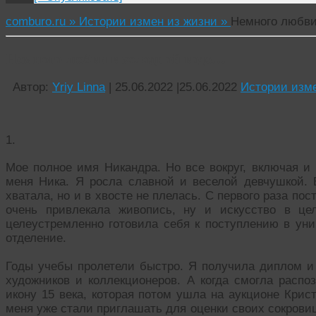
comburo.ru »
Истории измен из жизни »
Немного любви
Немного любви в холодной воде…
Автор:
Yriy Linna
|
25.06.2022
|
25.06.2022
Истории изме
1.
Мое полное имя Никандра. Но все вокруг, включая и 
меня Ника. Я росла славной и веселой девчушкой. 
хватала, но и в хвосте не плелась. С первого раза пос
очень привлекала живопись, ну и искусство в це
целеустремленно готовила себя к поступлению в уни
отделение.
Годы учебы пролетели быстро. Я получила диплом и 
художников и коллекционеров. А когда смогла распо
икону 15 века, которая потом ушла на аукционе Крис
меня уже стали приглашать для оценки своих сокрови