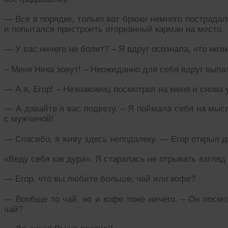
— Все в порядке, только вот брюки немного пострада
и попытался пристроить оторванный карман на место.
— У вас ничего не болит? – Я вдруг осознала, что нез
– Меня Ника зовут! – Неожиданно для себя вдруг выпа
— А я, Егор! – Незнакомец посмотрел на меня и снова
— А давайте я вас подвезу. – Я поймала себя на мысл
с мужчиной!
— Спасибо, я живу здесь неподалеку. — Егор открыл дв
«Веду себя как дура». Я старалась не отрывать взгляд
— Егор, что вы любите больше, чай или кофе?
— Вообще то чай, но и кофе тоже ничего. – Он посмо
чай?