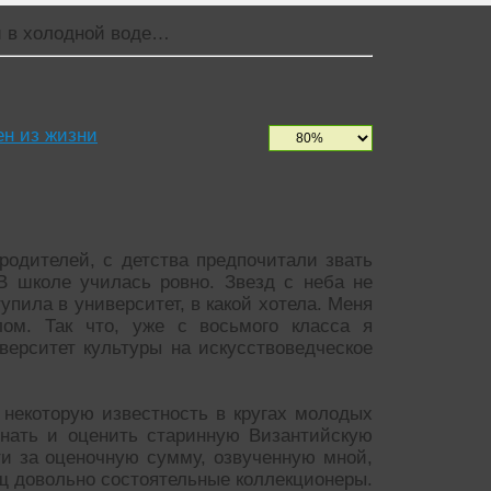
 в холодной воде…
н из жизни
родителей, с детства предпочитали звать
В школе училась ровно. Звезд с неба не
тупила в университет, в какой хотела. Меня
лом. Так что, уже с восьмого класса я
верситет культуры на искусствоведческое
некоторую известность в кругах молодых
знать и оценить старинную Византийскую
ти за оценочную сумму, озвученную мной,
щ довольно состоятельные коллекционеры.