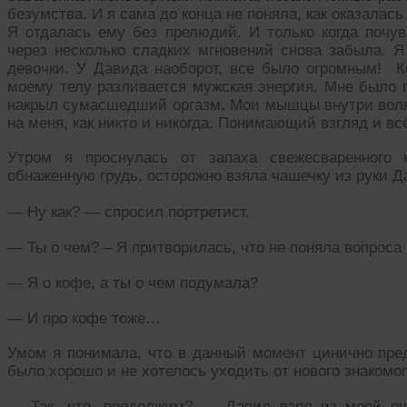
безумства. И я сама до конца не поняла, как оказалась
Я отдалась ему без прелюдий. И только когда почув
через несколько сладких мгновений снова забыла. Я
девочки. У Давида наоборот, все было огромным! Ко
моему телу разливается мужская энергия. Мне было 
накрыл сумасшедший оргазм. Мои мышцы внутри волн
на меня, как никто и никогда. Понимающий взгляд и вс
Утром я проснулась от запаха свежесваренного 
обнаженную грудь, осторожно взяла чашечку из руки Д
— Ну как? — спросил портретист.
— Ты о чем? – Я притворилась, что не поняла вопроса
— Я о кофе, а ты о чем подумала?
— И про кофе тоже…
Умом я понимала, что в данный момент цинично пред
было хорошо и не хотелось уходить от нового знакомог
— Так, что, продолжим? — Давид взял из моей ру