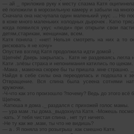
— ай _ приложив руку к месту спазма Катя оципинела
её положили в морозильную камеру и забыли на много 
Сначала она насчупала один маленький укус … Но пос
в коже много маленьких холодных дырочек . Катю трясл
когда появился укус «люди» при открыли свои пасти
детям,старикам, женщинам, всем.
Катя поняла : «нет! Нельзя смотреть на них а то о
рисковать я не хочу»
Опустив взгляд Катя продолжила идти домой .
Щелчёк! Дверь закрылась . Катя не раздеваясь легла н
Кати .злёзы страха и непонимания катились по щекам.
-Мама , мамочка скорее бы ты пришла .мне страшно. _
Найдя в себе силы она переоделась и подошла к зер
Отвращение. Вся спина была усеена сотнями нат
кружочки.
-Ч-что как это произошло ?почему? Ведь до этого всё 
Щелчок.
-Катюша я дома ._ раздался с прихожей голос мамы.
— ура мам .ты дома._выдохнула Катя. -Можешь посмотр
-кать. У тебя чистая спина , нет тут ничего.
-Не ту как же ,мам, ты что не видишь?
— а . Я поняла это розыгрыш .как смешно Катя.