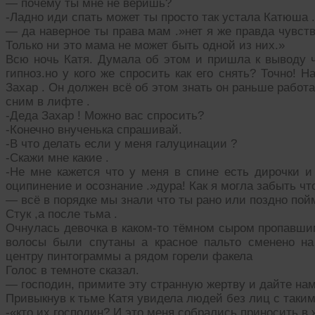
— почему ты мне не веришь?
-Ладно иди спать может ты просто так устала Катюша .
— да наверное ты права мам .»нет я же правда чувств
Только ни это мама не может быть одной из них.»
Всю ночь Катя. Думала об этом и пришла к выводу ч
гипноз.но у кого же спросить как его снять? Точно!
Захар . Он должен всё об этом знать он раньше работ
сним в лифте .
-Деда Захар ! Можно вас спросить?
-Конечно внученька спрашивай.
-В что делать если у меня галуцинации ?
-Скажи мне какие .
-Не мне кажется что у меня в спине есть дирочки
оципинение и осознание .»дура! Как я могла забыть ч
— всё в порядке мы знали что ты рано или поздно пой
Стук ,а после тьма .
Очнулась девочка в каком-то тёмном сыром пропавши
волосы были спутаны а красное пальто сменено н
центру пинтограммы а рядом горели факела
Голос в темноте сказал.
— господин, примите эту странную жертву и дайте нам
Привыкнув к тьме Катя увидела людей без лиц с таким
-«кто их господин? И это меня собрались приносить в