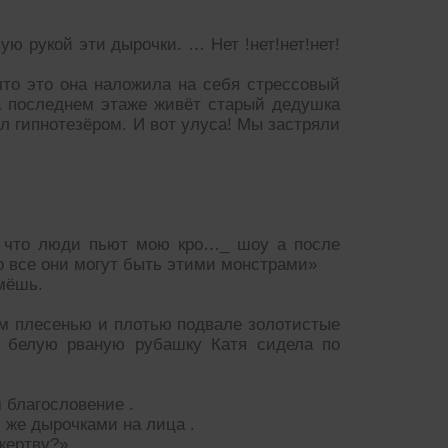
ую рукой эти дырочки. … Нет !нет!нет!нет!
то это она наложила на себя стрессовый
 На последнем этаже живёт старый дедушка
ал гипнотезёром. И вот улуса! Мы застряли
 и что люди пьют мою кро…_ шоу а после
то все они могут быть этими монстрами»
мёшь.
м плесенью и плотью подвале золотистые
а белую рваную рубашку Катя сидела по
 благословение .
 же дырочками на лица .
 жертву?»