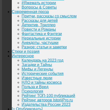
#Яжемать истории
Вопросы & Советы
Современная проза
Притчи, рассказы со смыслом
Рассказы для детей
Детектив, Триллер
Повести и Романы
Фантастика и Фэнтези
Нереальные истории
Анекдоты, частушки
Разное: статьи и заметки
Стихи и поэзия
Интересное
Календарь на 2023 год
Загадки и Тайны
Мифы и Легенды
Исторические события
Известные люди
НЛО и тайны космоса
Польза и Вред
Психология
Рейтинг ТОП-100 публикаций
Рейтинг авторов IstoriiPro.ru
Издательства России 2023
[+ Опубликовать]