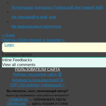
Лупоглазые театралы (Городской бестиарий №6)
Не продавайте мой дом
Не вернувшиеся родители
«
Дэни
Притча о Боге,богаче и бедняке
»
Login
0
комментариев
Inline Feedbacks
View all comments
ПОЛЬЗОВАТЕЛИ САЙТА
Рейтинг писателей сайта 🏆
Активность пользователей 🚀
ТОП-100 рейтинг публикаций ⭐
Вы писатель, поэт, начинающий автор?
Ищете где опубликовать свои работы в интернете?!
comburo.ru
← публиковать прозу
StihiRu.pro
← здесь поэзия и стихи