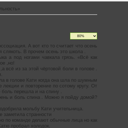
альность»
ссоциация. А вот кто то считает что осень
я слякоть. В прочем осень это школа .
а а под ногами чавкала грязь. «Всё как
ое ,но!
а всё из за этой чёртовой боли в голове .
и.
ула в голове Кати когда она шла по шумным
 лекции и повторение по сотому кругу. От
е боль перешла и на спину .
ень и боль спина . Можно я пойду домой?
 одобрила мольбу Кати учительница.
е заметила странности
но по команде делают обычные лица но как
атю пробрал холодок.