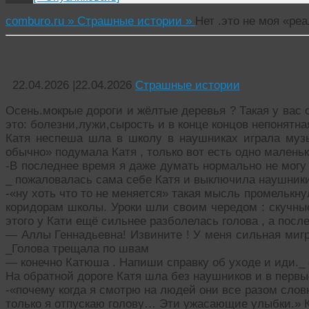
comburo.ru »
Страшные истории »
Нет .это не моя «ре
Нет .это не моя «реальность»
22.04.2026
|
22.04.2026
Страшные истории
Осень.мокрые дороги и жёлтые деревья ? Такая у вас о
это: болезни,лужи,сырость и в конце концов непонятна
Катя неспеша шла в школу в наушниках играла музык
обычно» подумала Катя , только вот есть одно маленьк
-В последнее время я даже думать нормально не могу ,
_ пожаловалась сама себе Катя и выключила наушник
-«ну хоть что то не меняется» такая мысль промелькн
коридорам школы. Уроки шли своим чередом : скучные
этого у Кати ещё сильнее разболелась голова , а посл
— Аллы Геннадьевна! Извините ! У меня сильная мигр
_Голова трещала по швам
— конечно Катюша . Напиши справку об уходе и иди._
На обратной дороге Катя шла без наушников и в первы
-«почему когда я смотрю на людей они все разом слов
только я отпускаю голову… Эти ужасающие улыбки.» К