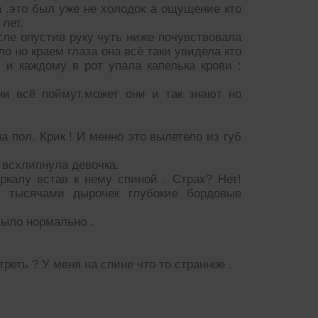
 .это был уже не холодок а ощущение кто
лет.
ле опустив руку чуть ниже почувствовала
о но краем глаза она всё таки увидела кто
 и каждому в рот упала капелька крови :
ни всё поймут.может они и так знают но
а пол. Крик ! И менно это вылетело из губ
 всхлипнула девочка.
калу встав к нему спиной . Страх? Нет!
 тысячами дырочек глубокие бордовые
было нормально .
еть ? У меня на спине что то странное .