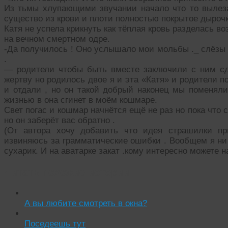
Из тьмы хлупающими звучании начало что то вылез
существо из крови и плоти полностью покрытое дырочк
Катя не успела крикнуть как тёплая кровь разделась во
на вечном смертном одре.
-Да получилось ! Оно услышало мои мольбы ._ слёзы 
.
— родители чтобы быть вместе заключили с ним сд
жертву но родилось двое я и эта «Катя» и родители п
и отдали , но он такой добрый наконец мы поменяли
жизнью в она сгинет в моём кошмаре.
Свет погас и кошмар начнётся ещё не раз но пока что
но он заберёт вас обратно .
(От автора хочу добавить что идея страшилки п
извиняюсь за грамматические ошибки . Вообщем я ни 
сухарик. И на аватарке закат .кому интересно можете н
Читать похожие истории:
А вы любите смотреть в окна?
Поседеешь тут