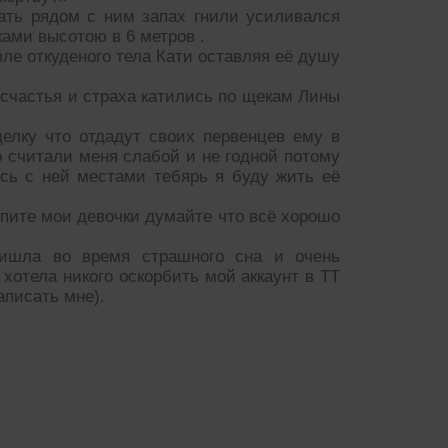
ать рядом с ним запах гнили усиливался
ами высотою в 6 метров .
зле откуденого тела Кати оставляя её душу
счастья и страха катились по щекам Лины
елку что отдадут своих первенцев ему в
о считали меня слабой и не годной потому
сь с ней местами тебярь я буду жить её
 спите мои девочки думайте что всё хорошо
ришла во время страшного сна и очень
хотела никого оскорбить мой аккаунт в ТТ
аписать мне).