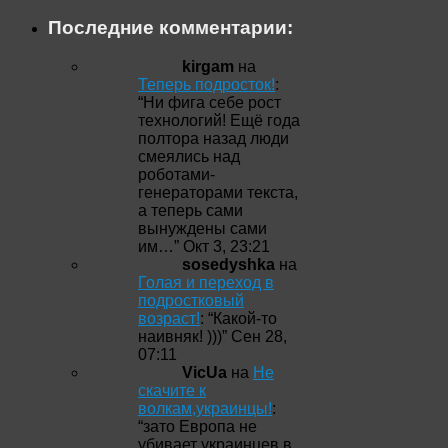
Последние комментарии:
kirgam
на
Теперь подросток!
:
“
Ни фига себе рост
технологий! Ещё года
полтора назад люди
смеялись над
роботами-
генераторами текста,
а теперь сами
вынуждены сами
им…
”
Окт 3, 23:21
sosedyshka
на
Голая и переход в
подростковый
возраст!
: “
Какой-то
наивняк! )))
”
Сен 28,
07:11
VicUa
на
Не
скачите к
волкам,украинцы!
:
“
зато Европа не
убивает украинцев в