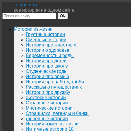
comburo.ru
все истории на одном сайте
OK
Перейти
Истории из жизни
к
Грустные истории
содержимому
Смешные истории
Истории про животных
Истории о здоровье
Беременность и роды
Истории про детей
Истории про школу
Студенческие годы
Истории про армию
Истории про работу, хобби
Рассказы о путешествиях
Истории про дружбу
Жестокие истории
Страшные истории
Мистические истории
Страшилки, легенды и байки
Любовные истории
Истории измен из жизни
Интимные истории 18+