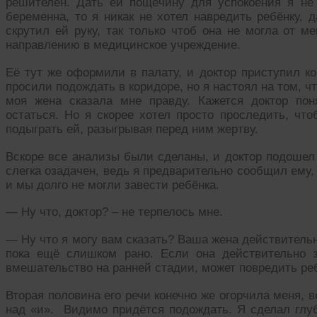
решителен. Дать ей пощёчину для успокоения я не
беременна, то я никак не хотел навредить ребёнку, 
скрутил ей руку, так только чтоб она не могла от м
направлению в медицинское учреждение.
Её тут же оформили в палату, и доктор приступил 
просили подождать в коридоре, но я настоял на том, чт
моя жена сказала мне правду. Кажется доктор по
остаться. Но я скорее хотел просто проследить, что
подыграть ей, разыгрывая перед ним жертву.
Вскоре все анализы были сделаны, и доктор подошел 
слегка озадачен, ведь я предварительно сообщил ему
и мы долго не могли завести ребёнка.
— Ну что, доктор? – не терпелось мне.
— Ну что я могу вам сказать? Ваша жена действительн
пока ещё слишком рано. Если она действительно 
вмешательство на ранней стадии, может повредить реб
Вторая половина его речи конечно же огорчила меня, в
над «и». Видимо придётся подождать. Я сделал глуб