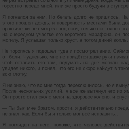
не раз встревал со мной в уличные драки, когда мы
горестно передо мной, или же просто будучи в ступоре
Я погнался за ним. Но бегать долго не пришлось. На
этого прошел дождь, и поверхность местами была дов
практически не смотрел под ноги, только постоянно огл
на очередном участке его короткого марафона, он п
могилу. Я услышал только хруст, а потом дикий вопль.
Не торопясь я подошел туда и посмотрел вниз. Саймо
от боли. Чудненько, мне не придётся даже руки пачкат
чтоб оставить его там, подумать на дне могилы над
увидел никого, и понял, что его не скоро найдут в так
всю глотку.
Я не знаю, что во мне тогда переключилось, но я выну
После нескольких усилий, я всё же вытянул его из я
Он просто стал около меня на здоровое колено, и опуст
— Ты был мне братом, прости, я действительно предал
не знал, как. Если бы я только мог всё исправить…
Я поглядел на него, похоже, что человек действит