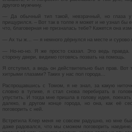
другого мужчину.
— Да обычный тип такой, невзрачный, но глаза 
прищурился. – Вот так в толпе я может и не узнал бы е
что, благоверная не призналась тебе? Кажется она и
— Ах ты ж… — я немного дёрнулся на месте и сурово гл
— Но-но-но. Я же просто сказал. Это ведь правда. 
сторону двери, видимо готовясь позвать на помощь.
Я отступил, а ведь он действительно был прав. Вот т
хитрыми глазами? Таких у нас пол города…
Распрощавшись с Томом, я не знал, за какую ниточк
словно в тупике, я стал снова перебирать в голов
упустить. И тогда мне пришла в голову идея, поехать
далеко, в другом конце города, но она, как её се
поговорить с ней.
Встретила Клер меня не совсем радушно, но мне был
даже радовался, что мы сможем поговорить наедине.