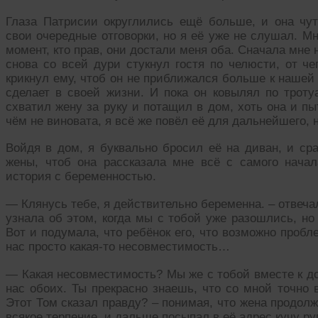
Глаза Патрисии округлились ещё больше, и она чут
свои очередные отговорки, но я её уже не слушал. Мн
момент, кто прав, они достали меня оба. Сначала мне
снова со всей дури стукнул гостя по челюсти, от че
крикнул ему, чтоб он не приближался больше к нашей 
сделает в своей жизни. И пока он ковылял по тротуа
схватил жену за руку и потащил в дом, хоть она и пы
чём не виновата, я всё же повёл её для дальнейшего, 
Войдя в дом, я буквально бросил её на диван, и сра
жены, чтоб она рассказала мне всё с самого начал
история с беременностью.
— Клянусь тебе, я действительно беременна. – отвеча
узнала об этом, когда мы с тобой уже разошлись, но
Вот и подумала, что ребёнок его, что возможно пробл
нас просто какая-то несовместимость…
— Какая несовместимость? Мы же с тобой вместе к до
нас обоих. Ты прекрасно знаешь, что со мной точно 
Этот Том сказал правду? – понимая, что жена продолж
всякое терпение, и дальше посыпал в её адрес кучу ру