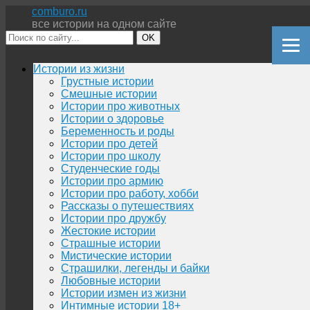
comburo.ru
все истории на одном сайте
OK
Перейти
Истории из жизни
к
Грустные истории
содержимому
Смешные истории
Истории про животных
Истории о здоровье
Беременность и роды
Истории про детей
Истории про школу
Студенческие годы
Истории про армию
Истории про работу, хобби
Рассказы о путешествиях
Истории про дружбу
Жестокие истории
Страшные истории
Мистические истории
Страшилки, легенды и байки
Любовные истории
Истории измен из жизни
Интимные истории 18+