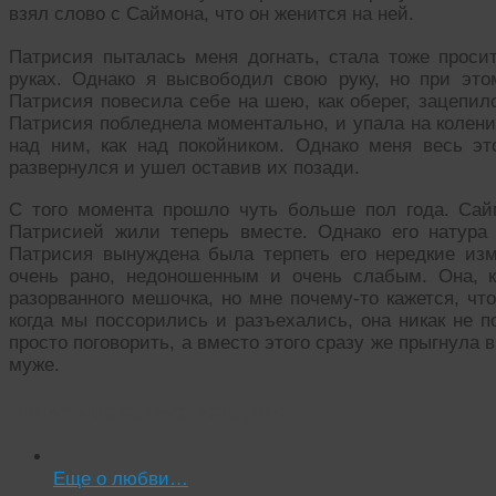
взял слово с Саймона, что он женится на ней.
Патрисия пыталась меня догнать, стала тоже проси
руках. Однако я высвободил свою руку, но при эт
Патрисия повесила себе на шею, как оберег, зацепилс
Патрисия побледнела моментально, и упала на колен
над ним, как над покойником. Однако меня весь эт
развернулся и ушел оставив их позади.
С того момента прошло чуть больше пол года. Сай
Патрисией жили теперь вместе. Однако его натура
Патрисия вынуждена была терпеть его нередкие изм
очень рано, недоношенным и очень слабым. Она, к
разорванного мешочка, но мне почему-то кажется, что
когда мы поссорились и разъехались, она никак не 
просто поговорить, а вместо этого сразу же прыгнула 
муже.
Читать похожие истории:
Еще о любви…