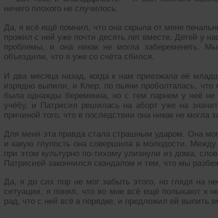
ничего плохого не случилось.
Да, я всё ещё помнил, что она скрыла от меня печальн
прожил с ней уже почти десять лет вместе. Детей у н
проблемы, и она никак не могла забеременеть. Мы
объездили, что я уже со счёта сбился.
И два месяца назад, когда к нам приезжала её млад
изрядно выпили, и Клер, по пьяни проболталась, что
была однажды беременна, но с тем парнем у неё не 
учёбу, и Патрисия решилась на аборт уже на значит
причиной того, что в последствии она никак не могла з
Для меня эта правда стала страшным ударом. Она мог
и какую глупость она совершила в молодости. Между
при этом культурно по-тихому улизнули из дома, слов
Патрисией закончился скандалом и тем, что мы разбе
Да, я до сих пор не мог забыть этого, но глядя на н
ситуации, я понял, что во мне всё ещё полыхают к н
рад, что с ней всё в порядке, и предложил ей выпить 