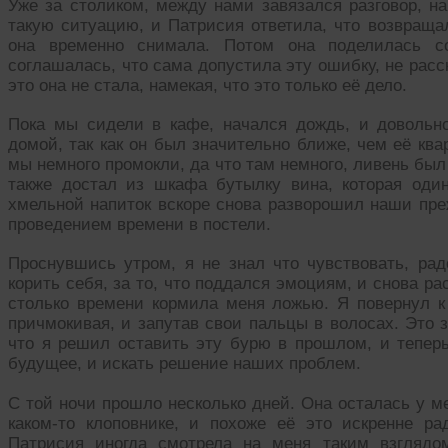
Уже за столиком, между нами завязался разговор, на
такую ситуацию, и Патрисия ответила, что возвращал
она временно снимала. Потом она поделилась с
соглашалась, что сама допустила эту ошибку, не расс
это она не стала, намекая, что это только её дело.
Пока мы сидели в кафе, начался дождь, и довольн
домой, так как он был значительно ближе, чем её ква
мы немного промокли, да что там немного, ливень был
также достал из шкафа бутылку вина, которая оди
хмельной напиток вскоре снова разворошил наши пре
проведением времени в постели.
Проснувшись утром, я не знал что чувствовать, рад
корить себя, за то, что поддался эмоциям, и снова рас
столько времени кормила меня ложью. Я повернул к 
причмокивая, и запутав свои пальцы в волосах. Это
что я решил оставить эту бурю в прошлом, и теперь
будущее, и искать решение наших проблем.
С той ночи прошло несколько дней. Она осталась у ме
каком-то клоповнике, и похоже её это искренне р
Патрисия иногда смотрела на меня таким взглядо