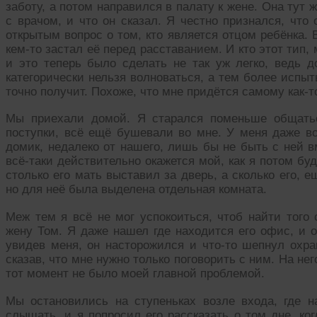
заботу, а потом направился в палату к жене. Она тут
с врачом, и что он сказал. Я честно признался, что
открытым вопрос о том, кто является отцом ребёнка. 
кем-то застал её перед расставанием. И кто этот тип,
и это теперь было сделать не так уж легко, ведь д
категорически нельзя волноваться, а тем более испыт
точно получит. Похоже, что мне придётся самому как-т
Мы приехали домой. Я старался поменьше общатьс
поступки, всё ещё бушевали во мне. У меня даже во
домик, недалеко от нашего, лишь бы не быть с ней в
всё-таки действительно окажется мой, как я потом буд
столько его мать выставил за дверь, а сколько его, 
но для неё была выделена отдельная комната.
Меж тем я всё не мог успокоиться, чтоб найти того
жену Том. Я даже нашел где находится его офис, и 
увидев меня, он насторожился и что-то шепнул охран
сказав, что мне нужно только поговорить с ним. На нег
тот момент не было моей главной проблемой.
Мы остановились на ступеньках возле входа, где 
слышать, и я попросил его рассказать о том дне, ко