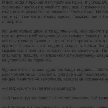
И вот, когда я проходил по тропинке парка, я услышал, 
хулиганы пристают к какой-то девушке. Я конечно не
когда кто-то нуждается в помощи я тоже не мог. На о
ею, и направился в сторону криков, громыча при это
от жертвы.
Их было только двое, и те щупленькие, но у одного в
грозил несчастной девушке. И как только я заметил, 
почти у горла девушки, я тут же стал кричать, что 
оружие. К счастью это подействовало, и мелкие бан
скрывшись в темноте, только пятки их засверкали. Но 
опасность прошла, и направился к перепуганной девушк
не успели ли её поранить.
Однако я был крайне удивлён, когда подошел побли
рассмотрел лицо Патрисии. Она всё ещё продолжала п
увидев меня тут же замолчала, изобразив искреннее у
— Патрисия? – вылетело из моего рта.
— А ты что тут делаешь? – немного недовольным тоном
— Вот тебе и благодарность. – я был немного ошело