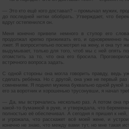
— Это кто ещё кого доставал? – промычал мужик, прод
до последней нитки обобрать. Утверждает, что бере
вдруг остепенился он.
Меня конечно привели немного в ступор его слов
продолжал крепко прижимать его, и одновременно пы
лжет. Я вопросительно посмотрел на жену, и она тут же
выдумывает, только для того, чтоб мы с ней опять п
отомстить за то, что она его бросила. Проговорил
встречного вопроса задать.
С одной стороны она могла говорить правду, ведь уж
сделать ребёнка. Но с другой, она уже не первый раз
сомнениям. Я поднял мужика буквально одной рукой з
его за воротник и хорошенько трусонувши, я начал тре
— Да, мы встречались несколько раз. А потом она пр
какой-то бумажкой в руке, и утверждала, что беременн
полностью её обеспечивал. А сегодня я пришел к ней,
и угрожала, что расскажет всё моей жене, и устро
конечно не знаю, что между вами тут, но мне такая ис