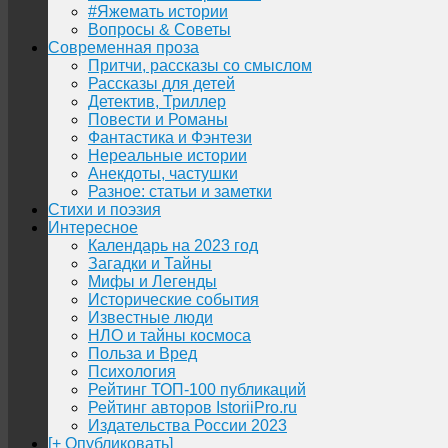
#Яжемать истории
Вопросы & Советы
Современная проза
Притчи, рассказы со смыслом
Рассказы для детей
Детектив, Триллер
Повести и Романы
Фантастика и Фэнтези
Нереальные истории
Анекдоты, частушки
Разное: статьи и заметки
Стихи и поэзия
Интересное
Календарь на 2023 год
Загадки и Тайны
Мифы и Легенды
Исторические события
Известные люди
НЛО и тайны космоса
Польза и Вред
Психология
Рейтинг ТОП-100 публикаций
Рейтинг авторов IstoriiPro.ru
Издательства России 2023
[+ Опубликовать]