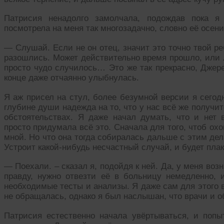
Патрисия ненадолго замолчала, подождав пока я
посмотрела на меня так многозадачно, словно её осени
— Слушай. Если не он отец, значит это точно твой ре
разошлись. Может действительно время прошло, или 
просто чудо случилось… Это же так прекрасно, Джер
конце даже отчаянно улыбнулась.
Я аж присел на стул, более безумной версии я сегодн
глубине души надежда на то, что у нас всё же получитс
обстоятельствах. Я даже начал думать, что и нет 
просто придумала всё это. Сначала для того, чтоб ох
мной. Но что она тогда собиралась дальше с этим дела
Устроит какой-нибудь несчастный случай, и будет плак
— Поехали. – сказал я, подойдя к ней. Да, у меня возн
правду, нужно отвезти её в больницу немедленно, и
необходимые тесты и анализы. Я даже сам для этого в
не обращалась, однако я был наслышан, что врачи и 
Патрисия естественно начала увёртываться, и попы