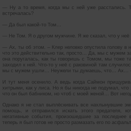
— Ну а то время, когда мы с ней уже расстались. 
встречалась?
— Да был какой-то Том…
— Не Том. Я о другом мужчине. Я же сказал, что у неё
— Ах, ты об этом. – Клер неловко опустила голову в н
что это действительно так, просто… Да, мы с мужем зае
она поругалась, как ты говоришь с Томом, мы тоже т
заходил к ней. Что-то у неё с раковиной там случилось
мы с мужем ушли… Неужели ты думаешь, что… Ах… —
И тут меня осенило. А ведь когда Саймон прищурива
хитрыми, как у лиса. Но я бы никогда не подумал, что 
что он был бабником, но чтоб с моей женой… Вот негод
Однако я не стал выплёскивать все нахлынувшие эмо
помощь, и отправился искать этого предателя, к
негативные события, произошедшие за последнее 
теперь я был готов не просто размазать его по асфальт