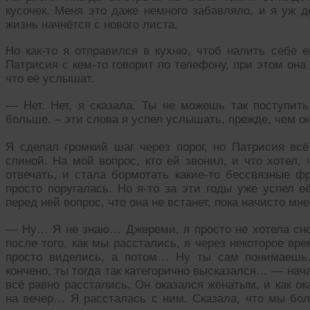
кусочек. Меня это даже немного забавляло, и я уж д
жизнь начнётся с нового листа.
Но как-то я отправился в кухню, чтоб налить себе 
Патрисия с кем-то говорит по телефону, при этом она
что её услышат.
— Нет. Нет, я сказала. Ты не можешь так поступить
больше. – эти слова я успел услышать, прежде, чем о
Я сделал громкий шаг через порог, но Патрисия всё
спиной. На мой вопрос, кто ей звонил, и что хотел, 
отвечать, и стала бормотать какие-то бессвязные фр
просто поругалась. Но я-то за эти годы уже успел е
перед ней вопрос, что она не встанет, пока начисто мне
— Ну… Я не знаю… Джереми, я просто не хотела сно
после того, как мы расстались, я через некоторое вр
просто виделись, а потом… Ну ты сам понимаешь
кончено, ты тогда так категорично высказался… — нач
всё равно расстались. Он оказался женатым, и как о
на вечер… Я рассталась с ним. Сказала, что мы бол