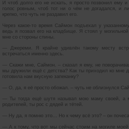
И чтоб долго его не искать, я просто позвонил ему и
голос ровным, чтоб тот ни о чём не догадался, и л
крепко, что чуть не раздавил его.
Через какое-то время Саймон подъехал у указанному
ведь я позвал его на кладбище. Я стоял у могильной
мне со стороны спины.
— Джереми. Я крайне удивлён такому месту встр
встречаться именно здесь.
— Скажи мне, Саймон. – сказал я ему, не поворачивая
мы дружили ещё с детства? Как ты приходил ко мне д
готовила нам вкусную запеканку?
— О, да, я её просто обожал. – чуть не облизнулся Са
— Ты тогда ещё шутя называл мою маму своей, а м
родителей, ты рос с дядей и тётей.
— Ну да, я помню это… Но к чему всё это? – он почеса
— А к тому, что вот мы сейчас стоим на могиле моей