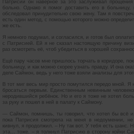
Патрисии он наверное за это заслуживал прощения
больно. Однако я помог доставить его в больницу, 
обследовал принудительно свою жену. Там я повстреча
есть один метод, с помощью которого можно определит
же есть.
Я немного подумал, и согласился, и готов был оплати
с Патрисией. Ей я не сказал настоящую причину визи
раз осмотреть её, чтоб убедиться в хорошей сохраннос
Ещё пару часов мне пришлось торчать в коридоре, пок
больницу, и как можно скорее узнать правду. И она ока
деле Саймон, ведь у него тоже взяли анализы для этог
В тот миг весь мир просто помутился передо мной. Я не
бросаться первым. Единственным невинным человеко
неродившийся ребёнок. Но и его я тоже не хотел бол
за руку и пошел в ней в палату к Саймону.
— Саймон, помнишь, ты говорил, что хотел бы всё из
пока Патрисия смотрела на меня в недоумении, не
кивнул, я продолжил. – Ну так вот. У тебя есть шанс. 
эта… тоже. – я толкнул Патрисию в сторону койки Са