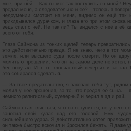
мне, при ней… Как ты мог так поступить со мной? Неу
предал меня, а следовательно и её? – теперь я поверну
недоумении смотрит на меня, видимо он ещё так 
прикидывался дурачком, и глаза его при этом снова 
ведь спал с ней. Не так ли? Ты виделся с неё в её к
всего от тебя.
Глаза Саймона из тонких щелей теперь превратились 
это действительно правда. Я не знаю, чего в тот мо
земле, или высшего суда после смерти. Но он вдруг
молить о прощении, что он на самом деле не хотел, п
бес попутал. И в тот злосчастный вечер их и застал Т
это собирался сделать я.
— За твоё предательство, я закопаю тебя тут, рядом
молил у неё прощения, за то, что предал её сына. –
немного религиозный, суеверный и верил в ад и рай.
Саймон стал клясться, что он оступился, но у него с
заносил свой кулак над его головой. Ему чудом
сильнейшего удара. Я действительно хотел приложить
он также быстро вскочил и бросился бежать. Я даже у