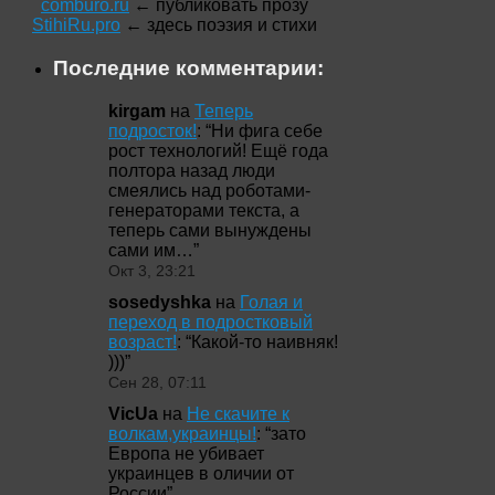
comburo.ru
← публиковать прозу
StihiRu.pro
← здесь поэзия и стихи
Последние комментарии:
kirgam
на
Теперь
подросток!
: “
Ни фига себе
рост технологий! Ещё года
полтора назад люди
смеялись над роботами-
генераторами текста, а
теперь сами вынуждены
сами им…
”
Окт 3, 23:21
sosedyshka
на
Голая и
переход в подростковый
возраст!
: “
Какой-то наивняк!
)))
”
Сен 28, 07:11
VicUa
на
Не скачите к
волкам,украинцы!
: “
зато
Европа не убивает
украинцев в оличии от
России
”