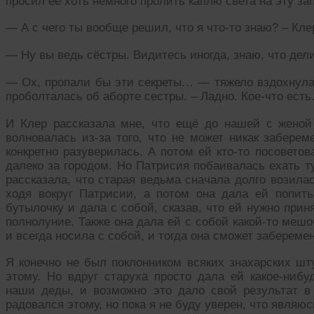
просил её хоть немного пролить каплю света на эту з
— А с чего ты вообще решил, что я что-то знаю? – Кл
— Ну вы ведь сёстры. Видитесь иногда, знаю, что де
— Ох, пропали бы эти секреты… — тяжело вздохнула 
проболталась об аборте сестры. – Ладно. Кое-что ест
И Клер рассказала мне, что ещё до нашей с женой
волновалась из-за того, что не может никак забере
конкретно разуверилась. А потом ей кто-то посоветов
далеко за городом. Но Патрисия побаивалась ехать т
рассказала, что старая ведьма сначала долго возила
ходя вокруг Патрисии, а потом она дала ей попить 
бутылочку и дала с собой, сказав, что ей нужно прин
полнолуние. Также она дала ей с собой какой-то мешо
и всегда носила с собой, и тогда она сможет заберемен
Я конечно не был поклонником всяких знахарских шт
этому. Но вдруг старуха просто дала ей какое-нибу
наши деды, и возможно это дало свой результат в
радовался этому, но пока я не буду уверен, что являюс