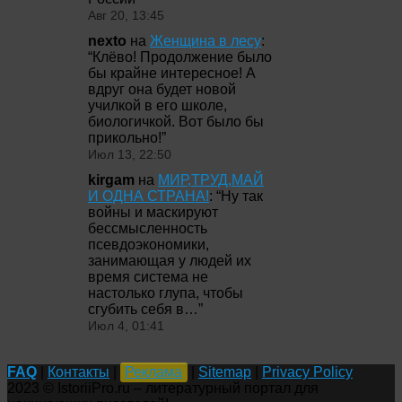
Авг 20, 13:45
nexto
на
Женщина в лесу
:
“
Клёво! Продолжение было
бы крайне интересное! А
вдруг она будет новой
училкой в его школе,
биологичкой. Вот было бы
прикольно!
”
Июл 13, 22:50
kirgam
на
МИР,ТРУД,МАЙ
И ОДНА СТРАНА!
: “
Ну так
войны и маскируют
бессмысленность
псевдоэкономики,
занимающая у людей их
время система не
настолько глупа, чтобы
сгубить себя в…
”
Июл 4, 01:41
FAQ
|
Контакты
|
Реклама
|
Sitemap
|
Privacy Policy
2023 © IstoriiPro.ru – литературный портал для