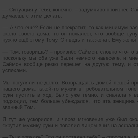
— Ситуация у тебя, конечно. – задумчиво произнёс Сай
думаешь с этим делать.
— А что ещё? Если не прекратит, то как минимум зая
около своего дома, то он пожалеет, что вообще суну
нужно ещё этому Тому. Он ведь и так женат. Ему жены 
— Том, говоришь? – произнёс Саймон, словно что-то з
поскольку мы оба уже были немного навеселе, и мне 
Саймон вообще резко перешел на другую тему, и 
успехами.
Мы погуляли не долго. Возвращаясь домой пешей про
нашего дома, какой-то мужик в требовательном тоне
руки пустить в ход. Было уже темно, и сначала я в
подходил, тем больше убеждался, что эта женщина –
званный Том.
Я тут же ускорился, и через мгновение уже был око
скрутил мужику руки и повалил лицом вниз на асфаль
— Ты в порядке? Это он доставал тебя? – спросил я, п