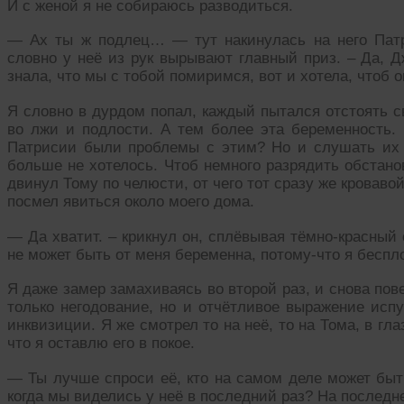
И с женой я не собираюсь разводиться.
— Ах ты ж подлец… — тут накинулась на него Пат
словно у неё из рук вырывают главный приз. – Да, Д
знала, что мы с тобой помиримся, вот и хотела, чтоб 
Я словно в дурдом попал, каждый пытался отстоять с
во лжи и подлости. А тем более эта беременность. 
Патрисии были проблемы с этим? Но и слушать их
больше не хотелось. Чтоб немного разрядить обстанов
двинул Тому по челюсти, от чего тот сразу же кроваво
посмел явиться около моего дома.
— Да хватит. – крикнул он, сплёвывая тёмно-красный 
не может быть от меня беременна, потому-что я беспл
Я даже замер замахиваясь во второй раз, и снова пов
только негодование, но и отчётливое выражение испу
инквизиции. Я же смотрел то на неё, то на Тома, в гла
что я оставлю его в покое.
— Ты лучше спроси её, кто на самом деле может быть
когда мы виделись у неё в последний раз? На последн