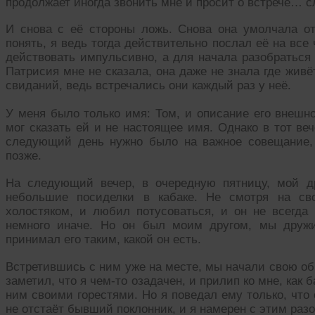
продолжает иногда звонить мне и просит о встрече… 
И снова с её стороны ложь. Снова она умолчала о
понять, я ведь тогда действительно послал её на все
действовать импульсивно, а для начала разобраться
Патрисия мне не сказала, она даже не знала где живё
свиданий, ведь встречались они каждый раз у неё.
У меня было только имя: Том, и описание его внешно
мог сказать ей и не настоящее имя. Однако в тот ве
следующий день нужно было на важное совещание,
позже.
На следующий вечер, в очередную пятницу, мой д
небольшие посиделки в кабаке. Не смотря на св
холостяком, и любил потусоваться, и он не всегда
немного иначе. Но он был моим другом, мы дружи
принимал его таким, какой он есть.
Встретившись с ним уже на месте, мы начали свою о
заметил, что я чем-то озадачен, и прилип ко мне, как 
ним своими горестями. Но я поведал ему только, что 
не отстаёт бывший поклонник, и я намерен с этим раз