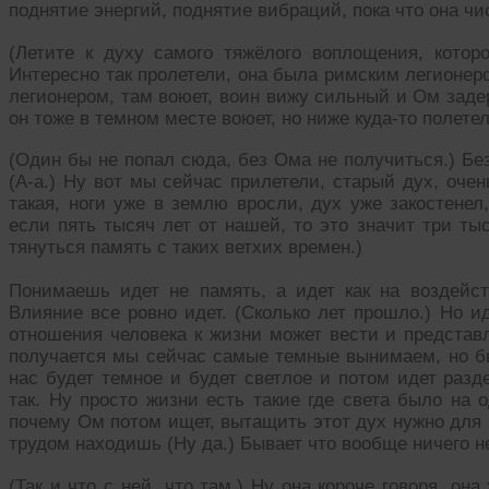
поднятие энергий, поднятие вибраций, пока что она чис
(Летите к духу самого тяжёлого воплощения, кото
Интересно так пролетели, она была римским легионе
легионером, там воюет, воин вижу сильный и Ом задерж
он тоже в темном месте воюет, но ниже куда-то полетел
(Один бы не попал сюда, без Ома не получиться.) Бе
(А-а.) Ну вот мы сейчас прилетели, старый дух, оче
такая, ноги уже в землю вросли, дух уже закостенел
если пять тысяч лет от нашей, то это значит три ты
тянуться память с таких ветхих времен.)
Понимаешь идет не память, а идет как на воздейст
Влияние все ровно идет. (Сколько лет прошло.) Но и
отношения человека к жизни может вести и представ
получается мы сейчас самые темные вынимаем, но бы
нас будет темное и будет светлое и потом идет разде
так. Ну просто жизни есть такие где света было на 
почему Ом потом ищет, вытащить этот дух нужно для э
трудом находишь (Ну да.) Бывает что вообще ничего не
(Так и что с ней, что там.) Ну она короче говоря, он