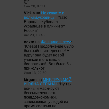
)))
”
Сен 28, 07:11
VicUa
на
Не скачите к
волкам,украинцы!
: “
зато
Европа не убивает
украинцев в оличии от
России
”
Авг 20, 13:45
nexto
на
Женщина в лесу
:
“
Клёво! Продолжение было
бы крайне интересное! А
вдруг она будет новой
училкой в его школе,
биологичкой. Вот было бы
прикольно!
”
Июл 13, 22:50
kirgam
на
МИР,ТРУД,МАЙ
И ОДНА СТРАНА!
: “
Ну так
войны и маскируют
бессмысленность
псевдоэкономики,
занимающая у людей их
время система не