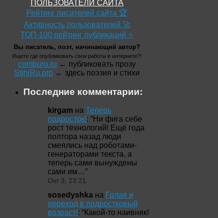
ПОЛЬЗОВАТЕЛИ САЙТА
Рейтинг писателей сайта 🏆
Активность пользователей 🚀
ТОП-100 рейтинг публикаций ⭐
Вы писатель, поэт, начинающий автор?
Ищете где опубликовать свои работы в интернете?!
comburo.ru
← публиковать прозу
StihiRu.pro
← здесь поэзия и стихи
Последние комментарии:
kirgam
на
Теперь
подросток!
: “
Ни фига себе
рост технологий! Ещё года
полтора назад люди
смеялись над роботами-
генераторами текста, а
теперь сами вынуждены
сами им…
”
Окт 3, 23:21
sosedyshka
на
Голая и
переход в подростковый
возраст!
: “
Какой-то наивняк!