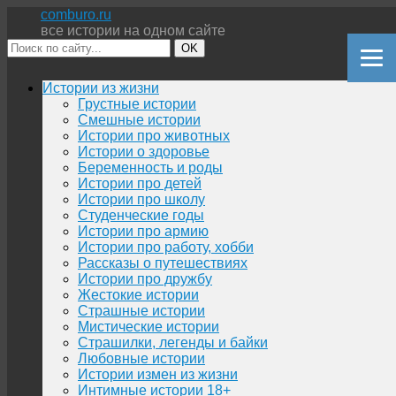
comburo.ru
все истории на одном сайте
OK
Перейти
Истории из жизни
к
Грустные истории
содержимому
Смешные истории
Истории про животных
Истории о здоровье
Беременность и роды
Истории про детей
Истории про школу
Студенческие годы
Истории про армию
Истории про работу, хобби
Рассказы о путешествиях
Истории про дружбу
Жестокие истории
Страшные истории
Мистические истории
Страшилки, легенды и байки
Любовные истории
Истории измен из жизни
Интимные истории 18+