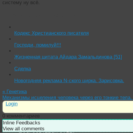
систему ну всё.
Читать похожие истории:
Кодекс Христианского писателя
Господи, помилуй!!!
Жизненная цитата Айдара Замальдинова [51]
Сделка
Новогодняя реклама N-ского цирка. Зарисовка.
«
Генетика
Механизмы исцеления человека через его тонкие тела
Login
0
комментариев
Inline Feedbacks
View all comments