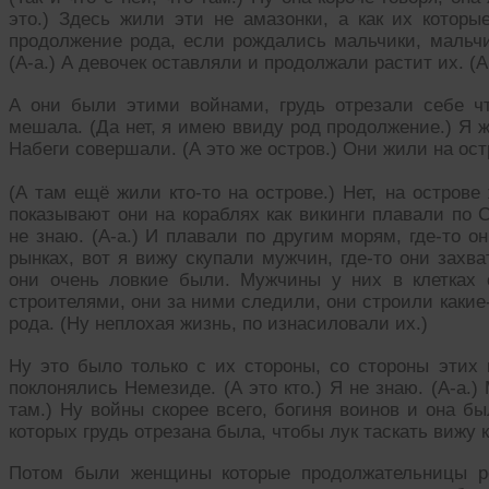
это.) Здесь жили эти не амазонки, а как их котор
продолжение рода, если рождались мальчики, мальчи
(А-а.) А девочек оставляли и продолжали растит их. (А
А они были этими войнами, грудь отрезали себе ч
мешала. (Да нет, я имею ввиду род продолжение.) Я ж
Набеги совершали. (А это же остров.) Они жили на ост
(А там ещё жили кто-то на острове.) Нет, на острове
показывают они на кораблях как викинги плавали по 
не знаю. (А-а.) И плавали по другим морям, где-то 
рынках, вот я вижу скупали мужчин, где-то они захв
они очень ловкие были. Мужчины у них в клетках 
строителями, они за ними следили, они строили какие
рода. (Ну неплохая жизнь, по изнасиловали их.)
Ну это было только с их стороны, со стороны этих в
поклонялись Немезиде. (А это кто.) Я не знаю. (А-а.)
там.) Ну войны скорее всего, богиня воинов и она б
которых грудь отрезана была, чтобы лук таскать вижу ка
Потом были женщины которые продолжательницы р