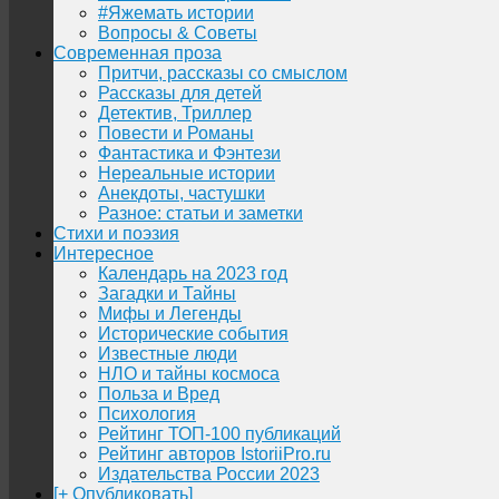
#Яжемать истории
Вопросы & Советы
Современная проза
Притчи, рассказы со смыслом
Рассказы для детей
Детектив, Триллер
Повести и Романы
Фантастика и Фэнтези
Нереальные истории
Анекдоты, частушки
Разное: статьи и заметки
Стихи и поэзия
Интересное
Календарь на 2023 год
Загадки и Тайны
Мифы и Легенды
Исторические события
Известные люди
НЛО и тайны космоса
Польза и Вред
Психология
Рейтинг ТОП-100 публикаций
Рейтинг авторов IstoriiPro.ru
Издательства России 2023
[+ Опубликовать]