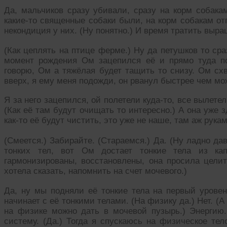
Да, мальчиков сразу убивали, сразу на корм собакам
какие-то священные собаки были, на корм собакам от
некондиция у них. (Ну понятно.) И время тратить выра
(Как цеплять на птице ферме.) Ну да петушков то сра
момент рождения Ом зацепился её и прямо туда по
говорю, Ом а тяжёлая будет тащить то снизу. Ом схв
вверх, я ему меня подожди, он рванул быстрее чем мо
Я за него зацепился, ой полетели куда-то, все вылетел
(Как её там будут очищать то интересно.) А она уже 
как-то её будут чистить, это уже не наше, там аж рука
(Смеется.) Забирайте. (Стараемся.) Да. (Ну ладно д
тонких тел, вот Ом достает тонкие тела из кап
гармонизированы, восстановлены, она просила целит
хотела сказать, напомнить на счет мочевого.)
Да, ну мы подняли её тонкие тела на первый уровен
начинает с её тонкими телами. (На физику да.) Нет. (А 
на физике можно дать в мочевой пузырь.) Энергию
систему. (Да.) Тогда я спускаюсь на физическое те