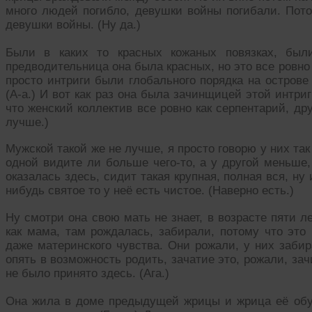
много людей погибло, девушки войны погибали. Пот
девушки войны. (Ну да.)
Были в каких то красных кожаных повязках, бы
предводительница она была красных, но это все ровно
просто интриги были глобального порядка на острове
(А-а.) И вот как раз она была зачинщицей этой интри
что женский коллектив все ровно как серпентарий, др
лучше.)
Мужской такой же не лучше, я просто говорю у них так
одной видите ли больше чего-то, а у другой меньше, 
оказалась здесь, сидит такая крупная, полная вся, ну 
нибудь святое то у неё есть чистое. (Наверно есть.)
Ну смотри она свою мать не знает, в возрасте пяти л
как мама, там рождалась, забирали, потому что это
даже материнского чувства. Они рожали, у них заби
опять в возможность родить, зачатие это, рожали, зач
не было принято здесь. (Ага.)
Она жила в доме предыдущей жрицы и жрица её обуча