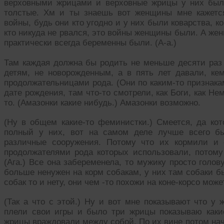
верховными жрицами и верховные жрицы у них был
толстые. Хм и ты знаешь вот женщины мне кажетс
войны, будь они кто угодно и у них были коварства, 
кто никуда не рвался, это войны женщины были. А же
практически всегда беременны были. (А-а.)
Там каждая должна бы родить не меньше десяти раз
детям, не новорожденным, а в пять лет давали, кем
продолжательницами рода. (Они по каким-то признакам
дате рождения, там что-то смотрели, как Боги, как Нем
то. (Амазонки какие нибудь.) Амазонки возможно.
(Ну в общем какие-то феминистки.) Смеется, да ко
полный у них, вот на самом деле лучше всего бы
различные сооружения. Потому что их кормили и 
продолжателями рода которых использовали, потому
(Ага.) Все она забеременела, то мужику просто голов
больше ненужен на корм собакам, у них там собаки б
собак то и нету, они чем -то похожи на коне-корсо мож
(Так а что с этой.) Ну и вот мне показывают что у 
плели свои игры и было три жрицы показываю каки
жрицы враждовали между собой. По их вине потом нач