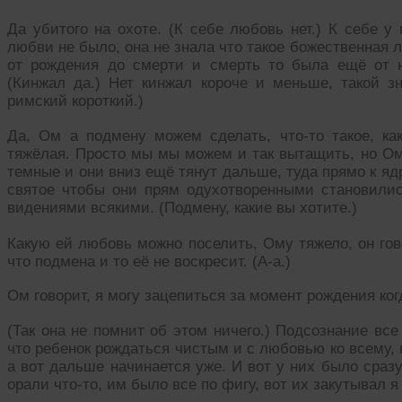
Да убитого на охоте. (К себе любовь нет.) К себе у
любви не было, она не знала что такое божественная л
от рождения до смерти и смерть то была ещё от н
(Кинжал да.) Нет кинжал короче и меньше, такой з
римский короткий.)
Да, Ом а подмену можем сделать, что-то такое, ка
тяжёлая. Просто мы мы можем и так вытащить, но Ом
темные и они вниз ещё тянут дальше, туда прямо к яд
святое чтобы они прям одухотворенными становились
видениями всякими. (Подмену, какие вы хотите.)
Какую ей любовь можно поселить, Ому тяжело, он гов
что подмена и то её не воскресит. (А-а.)
Ом говорит, я могу зацепиться за момент рождения когд
(Так она не помнит об этом ничего.) Подсознание все
что ребенок рождаться чистым и с любовью ко всему, 
а вот дальше начинается уже. И вот у них было сразу
орали что-то, им было все по фигу, вот их закутывал я 