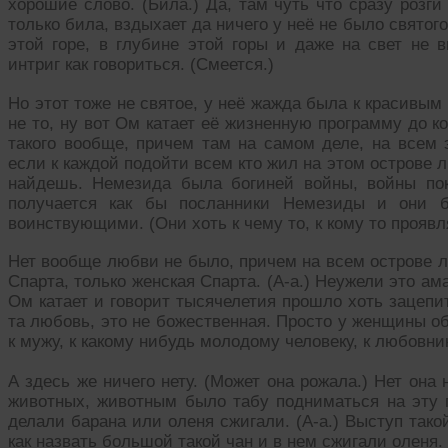
хорошие слово. (Била.) Да, там чуть что сразу розги
только била, вздыхает да ничего у неё не было святог
этой горе, в глубине этой горы и даже на свет не 
интриг как говориться. (Смеется.)
Но этот тоже не святое, у неё жажда была к красивым
не то, ну вот Ом катает её жизненную программу до ко
такого вообще, причем там на самом деле, на всем 
если к каждой подойти всем кто жил на этом острове 
найдешь. Немезида была богиней войны, войны по
получается как бы посланники Немезиды и они 
воинствующими. (Они хоть к чему то, к кому то прояв
Нет вообще любви не было, причем на всем острове л
Спарта, только женская Спарта. (А-а.) Неужели это ам
Ом катает и говорит тысячелетия прошло хоть зацепит
та любовь, это не божественная. Просто у женщины о
к мужу, к какому нибудь молодому человеку, к любовник
А здесь же ничего нету. (Может она рожала.) Нет она
животных, животным было табу подниматься на эту 
делали барана или оленя сжигали. (А-а.) Выступ такой
как назвать большой такой чан и в нем сжигали оленя. 