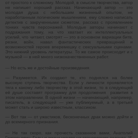
от простого к сложному. Молодой, в смысле творчества, автор
не напишет хороший рассказ. Начинающий автор — это
молодая душа с небольшим жизненный опытом, не
наработанным логическим мышлением, ему сложно написать
детектив с закрученными сюжетом, рассказ с проявлением
тонких чувств персонажей. Молодые авторы начинают с
подражания тому, на что хватает их интеллектуальных
усилий, что читают, смотрят — это в основном вариации битв,
резни, войн, навал фантастических превращений и
возможностей героев вперемешку с сексуальными сценами.
Это нижний уровень литературы. То же самое происходит и с
музыкой — в ней много низкокачествненных работ.
— Но есть же и достойные произведения.
— Разумеется. Их создают те, кто поднялся на более
высокую ступень творчества. Если у личности проявляется
тяга к какому либо творчеству в этой жизни, то в следующей
её душе составят программу для продолжения развития в
этом направлении. В одной жизни — начинающий, например,
писатель, в следующей — уже публикуемый, а в третьей
может стать и широко известным, классиком.
— Вот так — от ужастиков, бесконечных драк можно дойти и
до всемирного признания.
— Не так скоро, как прочесть сказанное вами, Анатолий
Григорьевич. Годы и жизни уходят на становление таланта. И,