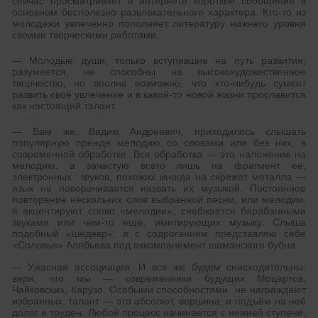
сейчас просматривает в интернете короткие сообщения в
основном бесполезно развлекательного характера. Кто-то из
молодежи увлеченно пополняет литературу нижнего уровня
своими творческими работами.
— Молодые души, только вступившие на путь развития,
разумеется, не способны на высокохудожественное
творчество, но вполне возможно, что кто-нибудь сумеет
развить своё увлечение и в какой-то новой жизни прославится
как настоящий талант.
— Вам же, Вадим Андреевич, приходилось слышать
популярную прежде мелодию со словами или без них, в
современной обработке. Вся обработка — это наложение на
мелодию, а зачастую всего лишь на фрагмент её,
электронных звуков, похожих иногда на скрежет металла —
язык не поворачивается назвать их музыкой. Постоянное
повторение нескольких слов выбранной песни, или мелодии,
я акцентируют слово «мелодии», снабжается барабанными
звуками или чем-то ещё, имитирующих музыку. Слыша
подобный «шедевр», я с содроганием представляю себе
«Соловья» Алябьева под аккомпанемент шаманского бубна.
— Ужасная ассоциация. И все же будем снисходительны,
веря, что мы — современники будущих Моцартов,
Чайковских, Карузо. Особыми способностями не награждают
избранных, талант — это абсолют, вершина, и подъём на неё
долог и труден. Любой процесс начинается с нижней ступени,