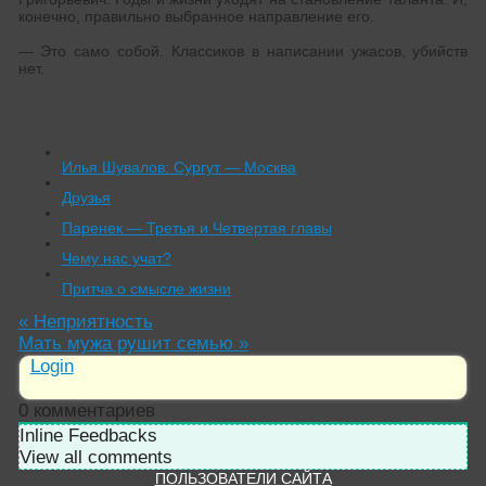
конечно, правильно выбранное направление его.
— Это само собой. Классиков в написании ужасов, убийств
нет.
Читать похожие истории:
Илья Шувалов: Сургут — Москва
Друзья
Паренек — Третья и Четвертая главы
Чему нас учат?
Притча о смысле жизни
«
Неприятность
Мать мужа рушит семью
»
Login
0
комментариев
Inline Feedbacks
View all comments
ПОЛЬЗОВАТЕЛИ САЙТА