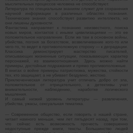
мыслительных процессов человека не способствуют.
Литература по специальным знаниям служит для сохранения
научной информации в различных областях познания.
Технические знания способствует развитию интеллекта, но
они лишены духовности.
Фантастика направляет к познанию неизвестного, поиска
новых миров, контактов с иными цивилизациями — это ее
положительное направление. Если же там в основном войны,
убийства, погоня за богатством, возвеличивание кого-то или
чего-то, то ведет в противоположную сторону — к деградации.
Классика демонстрирует мастерство писателей,
описывающих жизненные ситуации, показывающих характер
персонажей, из взаимоотношения. Здесь можно найти
примеры, достойные подражания и прямо противоположные.
В книгах о войне примеры патриотизма, мужества, стойкости
тех, кто защищает, а не убивает бездумно, жестоко.
Приключенческая литература учит отличать добро от зла,
положительное от отрицательного, а детективы учат
внимательности, наблюдению, наработке логического
мышления.
И самый низкий уровень литературы — развлечения,
убийства, ужасы, сексуальная тематика.
— Современное общество, если говорить о нашей стране,
читает намного меньше, чем лет пятьдесят назад, при том,
что сейчас есть возможность прочесть совершенно
недоступные прежде книги, тексты. Большинство людей