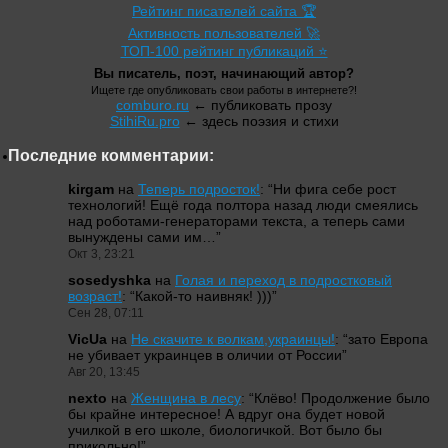
Рейтинг писателей сайта 🏆
Активность пользователей 🚀
ТОП-100 рейтинг публикаций ⭐
Вы писатель, поэт, начинающий автор?
Ищете где опубликовать свои работы в интернете?!
comburo.ru
← публиковать прозу
StihiRu.pro
← здесь поэзия и стихи
Последние комментарии:
kirgam
на
Теперь подросток!
: “
Ни фига себе рост
технологий! Ещё года полтора назад люди смеялись
над роботами-генераторами текста, а теперь сами
вынуждены сами им…
”
Окт 3, 23:21
sosedyshka
на
Голая и переход в подростковый
возраст!
: “
Какой-то наивняк! )))
”
Сен 28, 07:11
VicUa
на
Не скачите к волкам,украинцы!
: “
зато Европа
не убивает украинцев в оличии от России
”
Авг 20, 13:45
nexto
на
Женщина в лесу
: “
Клёво! Продолжение было
бы крайне интересное! А вдруг она будет новой
училкой в его школе, биологичкой. Вот было бы
прикольно!
”