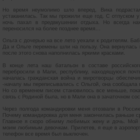
Но время неумолимо шло вперед, Вика подраста
устаканилась. Так мы прожили еще год. С отпуском у
ночь пахал в предвкушении отдыха. Но всегда на
переносился на более позднее время…
Ольга с дочерью на все лето уехали к родителям. Ба
Да и Ольге перемены шли на пользу. Она вернулась 
после этого снова наполнилась яркими красками.
В конце лета наш батальон в составе российског
перебросили в Мали, республику, находящуюся почти
началась гражданская война и миротворцы обеспеч
-началу мы переписывались с Ольгой, она сообщала м
Но со временем писем становилось все меньше, пока
связь с Родиной была, но в Мали она в зачаточном со
Через полгода командировки меня отозвали в Росси
Почему командировка для меня закончилась раньше сро
Главное я скоро обниму любимых жену и дочь. Мой
моим любимым девочкам. Прилетев, я еще в аэропорт
телефон все время был выключен.