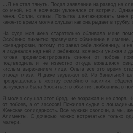
…Я не стал тянуть. Подал заявление на развод на сл
со мной, но я всячески уклонялся от встречи. Одна
меня. Сопли, слезы. Попытка шантажировать меня 
какое-то время молча слушал как она рыдает в трубку,
На суде моя жена старательно обливала меня помо
Особенно пикантно прозвучало обвинение в измене. 
командировки, потому что завел себе любовницу, и н
я издевался над ней и ребенком, всячески унижая и 
готова продемонстрировать синяки от побоев пр
подтвердила и не известно откуда взявшаяся свид
кислым выражением лица. Ольга все это время стар
отводя глаза. Я даже зауважал её. Из банальной ш
превращалась в жертву семейного насилия, обделен
вынуждена была броситься в объятия любовника в пои
Я молча слушал этот бред, не возражая и не споря. К
от побоев, а от засосов! Пожилая судья с лошадины
Женская солидарность. Все мужики сволочи, а мы, же
Алименты. С дочерью можно встречаться только од
матери.