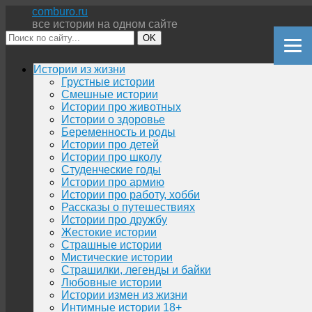
comburo.ru
все истории на одном сайте
OK
Перейти
Истории из жизни
к
Грустные истории
содержимому
Смешные истории
Истории про животных
Истории о здоровье
Беременность и роды
Истории про детей
Истории про школу
Студенческие годы
Истории про армию
Истории про работу, хобби
Рассказы о путешествиях
Истории про дружбу
Жестокие истории
Страшные истории
Мистические истории
Страшилки, легенды и байки
Любовные истории
Истории измен из жизни
Интимные истории 18+