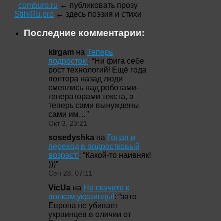
comburo.ru
← публиковать прозу
StihiRu.pro
← здесь поэзия и стихи
Последние комментарии:
kirgam
на
Теперь
подросток!
: “
Ни фига себе
рост технологий! Ещё года
полтора назад люди
смеялись над роботами-
генераторами текста, а
теперь сами вынуждены
сами им…
”
Окт 3, 23:21
sosedyshka
на
Голая и
переход в подростковый
возраст!
: “
Какой-то наивняк!
)))
”
Сен 28, 07:11
VicUa
на
Не скачите к
волкам,украинцы!
: “
зато
Европа не убивает
украинцев в оличии от