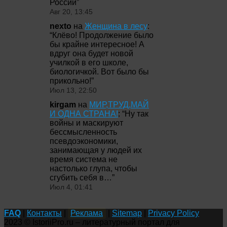
России
”
Авг 20, 13:45
nexto
на
Женщина в лесу
:
“
Клёво! Продолжение было
бы крайне интересное! А
вдруг она будет новой
училкой в его школе,
биологичкой. Вот было бы
прикольно!
”
Июл 13, 22:50
kirgam
на
МИР,ТРУД,МАЙ
И ОДНА СТРАНА!
: “
Ну так
войны и маскируют
бессмысленность
псевдоэкономики,
занимающая у людей их
время система не
настолько глупа, чтобы
сгубить себя в…
”
Июл 4, 01:41
FAQ
|
Контакты
|
Реклама
|
Sitemap
|
Privacy Policy
2023 © IstoriiPro.ru – литературный портал для