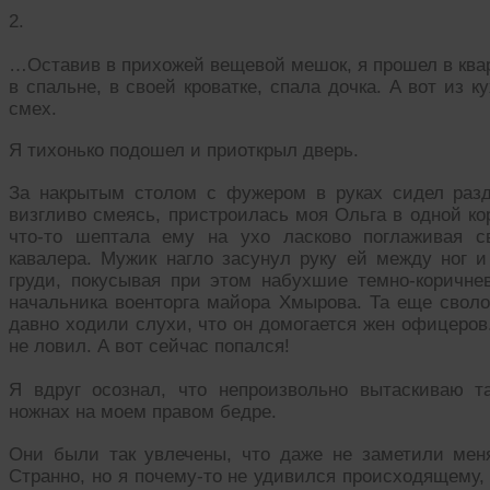
2.
…Оставив в прихожей вещевой мешок, я прошел в квар
в спальне, в своей кроватке, спала дочка. А вот из 
смех.
Я тихонько подошел и приоткрыл дверь.
За накрытым столом с фужером в руках сидел разд
визгливо смеясь, пристроилась моя Ольга в одной ко
что-то шептала ему на ухо ласково поглаживая с
кавалера. Мужик нагло засунул руку ей между ног 
груди, покусывая при этом набухшие темно-коричне
начальника военторга майора Хмырова. Та еще своло
давно ходили слухи, что он домогается жен офицеров
не ловил. А вот сейчас попался!
Я вдруг осознал, что непроизвольно вытаскиваю т
ножнах на моем правом бедре.
Они были так увлечены, что даже не заметили меня
Странно, но я почему-то не удивился происходящему, 