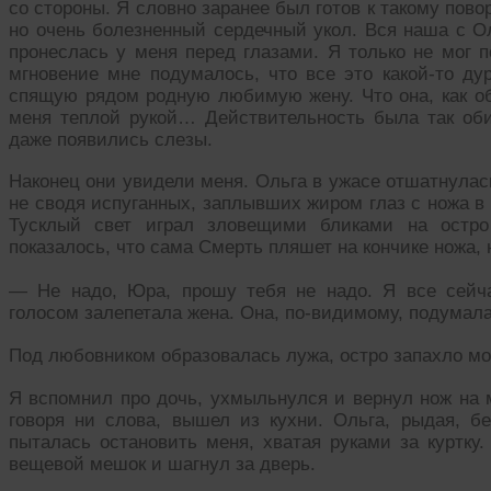
со стороны. Я словно заранее был готов к такому пов
но очень болезненный сердечный укол. Вся наша с О
пронеслась у меня перед глазами. Я только не мог п
мгновение мне подумалось, что все это какой-то ду
спящую рядом родную любимую жену. Что она, как об
меня теплой рукой… Действительность была так оби
даже появились слезы.
Наконец они увидели меня. Ольга в ужасе отшатнулас
не сводя испуганных, заплывших жиром глаз с ножа в 
Тусклый свет играл зловещими бликами на остро
показалось, что сама Смерть пляшет на кончике ножа,
— Не надо, Юра, прошу тебя не надо. Я все сей
голосом залепетала жена. Она, по-видимому, подумала,
Под любовником образовалась лужа, остро запахло мо
Я вспомнил про дочь, ухмыльнулся и вернул нож на м
говоря ни слова, вышел из кухни. Ольга, рыдая, бе
пыталась остановить меня, хватая руками за куртку.
вещевой мешок и шагнул за дверь.