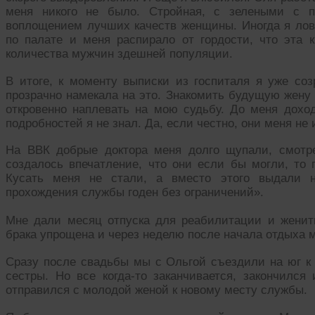
меня никого не было. Стройная, с зелеными с п
воплощением лучших качеств женщины. Иногда я лов
по палате и меня распирало от гордости, что эта
количества мужчин здешней популяции.
В итоге, к моменту выписки из госпиталя я уже со
прозрачно намекала на это. Знакомить будущую жену
откровенно наплевать на мою судьбу. До меня доход
подробностей я не знал. Да, если честно, они меня не
На ВВК добрые доктора меня долго щупали, смотр
создалось впечатление, что они если бы могли, то 
Кусать меня не стали, а вместо этого выдали н
прохождения службы годен без ограничений».
Мне дали месяц отпуска для реабилитации и женит
брака упрощена и через неделю после начала отдыха 
Сразу после свадьбы мы с Ольгой съездили на юг к 
сестры. Но все когда-то заканчивается, закончился
отправился с молодой женой к новому месту службы.