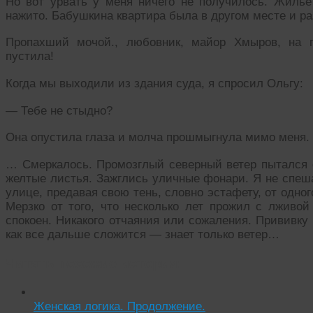
Но вот урвать у меня ничего не получилось. Жилье
нажито. Бабушкина квартира была в другом месте и ра
Пропахший мочой., любовник, майор Хмыров, на 
пустила!
Когда мы выходили из здания суда, я спросил Ольгу:
— Тебе не стыдно?
Она опустила глаза и молча прошмыгнула мимо меня.
… Смеркалось. Промозглый северный ветер пытался 
желтые листья. Зажглись уличные фонари. Я не спеш
улице, предавая свою тень, словно эстафету, от одно
Мерзко от того, что несколько лет прожил с лживо
спокоен. Никакого отчаяния или сожаления. Прививку
как все дальше сложится — знает только ветер…
Читать похожие истории:
Женская логика. Продолжение.