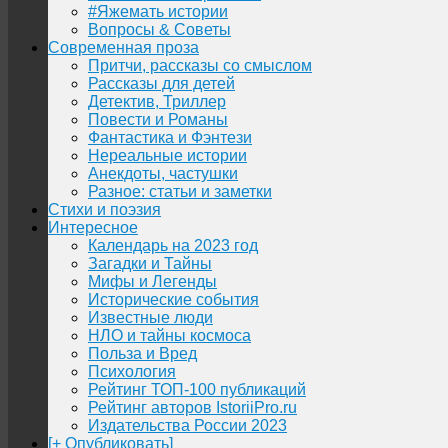
#Яжемать истории
Вопросы & Советы
Современная проза
Притчи, рассказы со смыслом
Рассказы для детей
Детектив, Триллер
Повести и Романы
Фантастика и Фэнтези
Нереальные истории
Анекдоты, частушки
Разное: статьи и заметки
Стихи и поэзия
Интересное
Календарь на 2023 год
Загадки и Тайны
Мифы и Легенды
Исторические события
Известные люди
НЛО и тайны космоса
Польза и Вред
Психология
Рейтинг ТОП-100 публикаций
Рейтинг авторов IstoriiPro.ru
Издательства России 2023
[+ Опубликовать]