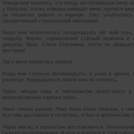
Иногда мне казалось, что обиду на сбежавшую жену он
у бабушки, а отец изредка навещал меня, принося как
он посвятил работе и карьере. Ему улыбнулась
процветающей строительной компанией.
Когда мне исполнилось четырнадцать лет мой отец
свадьбу. Жених, сорокалетний статный мужчина и 
девушка Лена, Елена Сергеевна, почти на двадца
ресторан!
Так у меня появилась мачеха.
Когда мне стукнуло восемнадцать, я ушел в армию. 
училище. Возвращаться домой мне не хотелось.
Через четыре года я лейтенантом выпустился в
многочисленных горячих точек.
Меня тяжело ранило. Рана была очень опасная, к том
все-таки доставили в госпиталь, я был в критическом 
Через месяц я полностью восстановился. Интенсивна
скорого выздоровления. И еще я влюбился. Оля работ