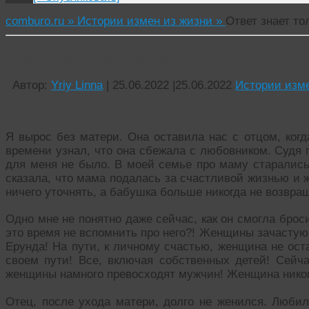
comburo.ru »
Истории измен из жизни »
Ответ знает то
Ответ знает только ветер…
Автор:
Yriy Linna
|
25.06.2022
|
25.06.2022
Истории изме
Я вырос без матери. Она оставила нас с отцом, когд
времени узнал, что она сбежала с любовником. Судя 
для меня не было. В моей семье про маму старались
сказала, что мама подалась за счастливой жизнью и ж
ничего уточнять, а бабушка больше никогда не возвращ
Одно мне не понятно даже сейчас, как он смогла броси
это время не вспомнить про него?! Женщины зачастую
Ерунда! На пути, к личному счастью, женщина не ост
своем пути! Все, включая собственных детей! Сейча
женщины намного превосходят мужчин! Женщина ником
Отец, после ухода матери, долго не женился. Любил