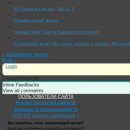
История из жизни Часть 2
Измена моей жены
Людка..Или Санта Барбара отдыхает.
Гуляющий муж | Истории любви и измен. Жизнен
«
Лабиринты любви
Егор
»
Login
0
комментариев
Inline Feedbacks
View all comments
ПОЛЬЗОВАТЕЛИ САЙТА
Рейтинг писателей сайта 🏆
Активность пользователей 🚀
ТОП-100 рейтинг публикаций ⭐
Вы писатель, поэт, начинающий автор?
Ищете где опубликовать свои работы в интернете?!