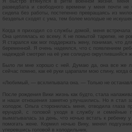
Я быстро втянулся в ритм военной жизни. Меня 
разведбата и свободного времени у меня почти не
сидела без работы, постепенно превращаясь из мило
безделья сходят с ума, тем более молодые не искуш
Когда я приходил со службы домой, меня встречала
Она цеплялась ко всему. К не помытой тарелке, не р
Я старался как мог поддержать жену, понимая, что дл
беременной. Я очень надеялся, что с появлением реб
надеждой смотрел на её уже солидно округлившийся ж
Было ли мне хорошо с ней. Думаю да, она все же л
сейчас помню, как её руки царапали мою спину, когда 
«Любимый, — всхлипывала она. — Только не останавл
После рождения Вики жизнь как будто, стала налажив
и наши отношения заметно улучшились. Но я стал за
холодок. Ольга сторонилась меня, отводила глаза п
ерундой, с головой уходя в службу и семейные 
выматывалась за день, что ночью встать к ребенку у
помогать жене. Кормил ночью Вику, менял подгузник
уперевшись головой в холодильник.