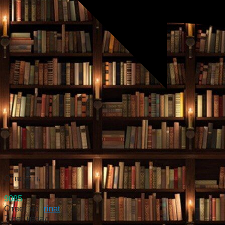
Ответить
9085
Ответ на
rinat
7 лет назад