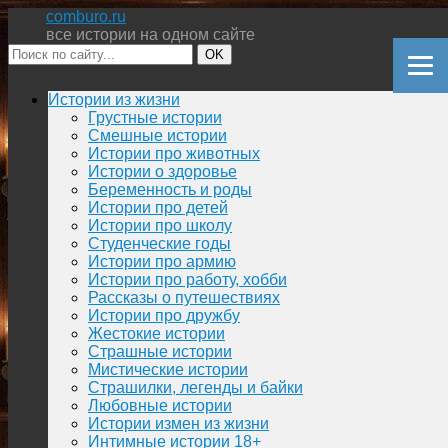
comburo.ru
все истории на одном сайте
OK
Перейти
Истории из жизни
к
Грустные истории
содержимому
Смешные истории
Истории про животных
Истории о здоровье
Беременность и роды
Истории про детей
Истории про школу
Студенческие годы
Истории про армию
Истории про работу, хобби
Рассказы о путешествиях
Истории про дружбу
Жестокие истории
Страшные истории
Мистические истории
Страшилки, легенды и байки
Любовные истории
Истории измен из жизни
Интимные истории 18+