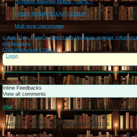
История девочки Маши. Часть 7
НАША НУДИСТСКАЯ СЕМЬЯ
Мой муж сексоголик
«
Как Юху, Руди и минотавр Черныш купили «Жатктс
его друзья»
Спасительный страх
»
Login
18
комментариев
старые
новые
популярные
Inline Feedbacks
View all comments
rinat
7 лет назад
Пообщаюсь с девушкой ватсап 89659431116