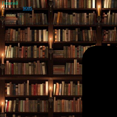
Георгий
Ответ на
9085
7 лет назад
Рината тут уже нет. Так что давай со мной. Так на всяк