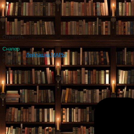
Ответить
Снапер
Ответ на
Лейлашка МАРЫ
6 лет назад
Непонел