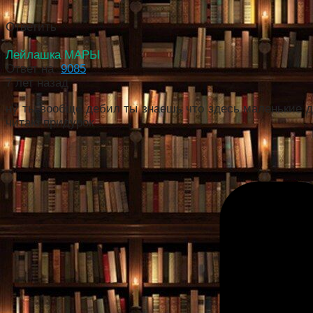
Ответить
Лейлашка МАРЫ
Ответ на
9085
7 лет назад
ну ты вообще дебил ты знаешь что здесь маленькие д
читаю придурок