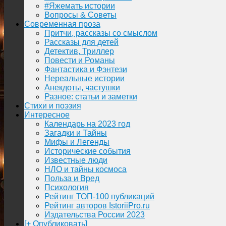
#Яжемать истории
Вопросы & Советы
Современная проза
Притчи, рассказы со смыслом
Рассказы для детей
Детектив, Триллер
Повести и Романы
Фантастика и Фэнтези
Нереальные истории
Анекдоты, частушки
Разное: статьи и заметки
Стихи и поэзия
Интересное
Календарь на 2023 год
Загадки и Тайны
Мифы и Легенды
Исторические события
Известные люди
НЛО и тайны космоса
Польза и Вред
Психология
Рейтинг ТОП-100 публикаций
Рейтинг авторов IstoriiPro.ru
Издательства России 2023
[+ Опубликовать]