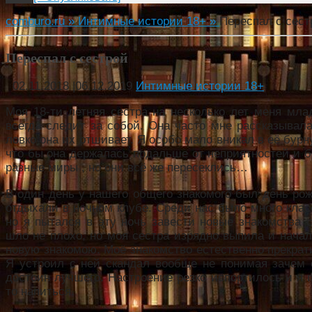
comburo.ru »
Интимные истории 18+ »
Переспал с сест
Переспал с сестрой
02.11.2018
|
06.12.2019
Интимные истории 18+
Моя 18-ти летняя сестра на несколько лет меня мла
всегда следит за собой. Она часто мне рассказывала 
ловко она их отшивает. Я особо мало вникал в её бур
что бы она держалась подальше от неприятностей и б
разные миры , но они всё же пересеклись…
В один день у нашего общего знакомого был день ро
отдыхали в ночном клубе. Среди нас было много клас
но я пытался в эту ночь завести новые знакомства 
шло не плохо, но моя сестра изрядно выпила и нача
новую знакомою. Моё знакомство естественно прекрати
Я устроил с ней скандал вообще не понимая зачем о
достоин лучшего. Настроение резко испортилось и я п
то напиться.