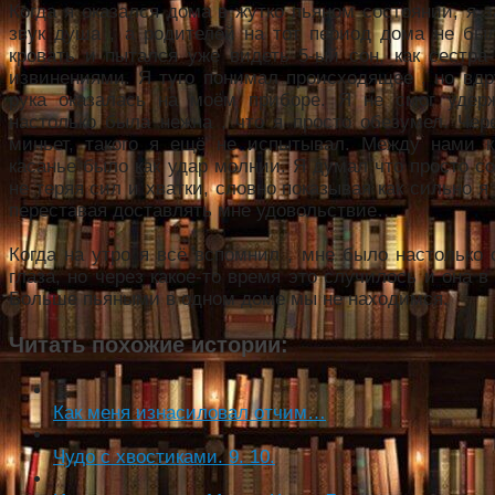
Когда я оказался дома в жутко пьяном состоянии, я 
звук душа , а родителей на тот период дома не был
кровать и пытался уже видеть 5-ый сон, как сестра
извинениями. Я туго понимал происходящее , но вдр
рука оказалась на моём приборе. Я не смог удер
настолько была нежна , что я просто обезумел. Чер
миньет, такого я ещё не испытывал. Между нами к
касанье было как удар молнии. Я думал что просто со
не теряя сил и хватки, словно показывая как сильно я 
переставая доставлять мне удовольствие…
Когда на утро я всё вспомнил , мне было настолько 
глаза, но через какое-то время это случилось и она 
Больше пьяными в одном доме мы не находимся.
Читать похожие истории:
Как меня изнасиловал отчим…
Чудо с хвостиками. 9. 10.