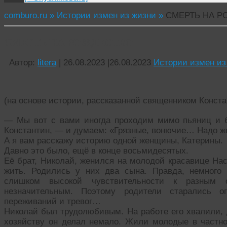
comburo.ru »
Истории измен из жизни »
СМЕРТЬ НА Р
СМЕРТЬ НА РОЖДЕСТВО
Автор:
litera
|
26.08.2023
|
26.08.2023
Истории измен из
(на основе истории, рассказанной священником Конст
— Мы вот с вами иногда проходим мимо пьяниц и 
Константин, — и думаем: «Грязные, вонючие… Надо ж
А я вам расскажу историю одной женщины, Катерины.
Давно это было, ещё в конце восьмидесятых.
Её брат, Николай, женился на молодой красавице Нас
жить. Родились у них два сына. Правда, немного 
слишком высокой чувствительности к разным
незначительным. Поэтому родители старались о
переживаний и тревог…
Николай был трудолюбивым. На работе его хвалили, 
хозяйству он делал немало. Жили молодые в частн