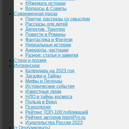
#Яжемать истории
Вопросы & Советы
Современная проза
Притчи, рассказы со смыслом
Рассказы для детей
Детектив, Триллер
Повести и Романы
Фантастика и Фэнтези
Нереальные истории
Анекдоты, частушки
Разное: статьи и заметки
Стихи и поэзия
Интересное
Календарь на 2023 год
Загадки и Тайны
Мифы и Легенды
Исторические события
Известные люди
НЛО и тайны космоса
Польза и Вред
Психология
Рейтинг ТОП-100 публикаций
Рейтинг авторов IstoriiPro.ru
Издательства России 2023
[+ Опубликовать]