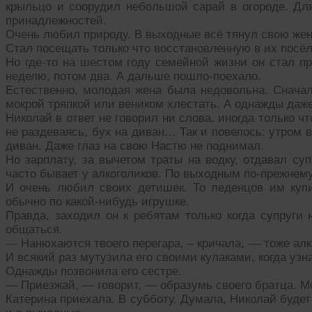
крыльцо и соорудил небольшой сарай в огороде. Дл
принадлежностей.
Очень любил природу. В выходные всё тянул свою жену
Стал посещать только что восстановленную в их посёлк
Но где-то на шестом году семейной жизни он стал п
неделю, потом два. А дальше пошло-поехало.
Естественно, молодая жена была недовольна. Сначал
мокрой тряпкой или веником хлестать. А однажды даж
Николай в ответ не говорил ни слова, иногда только что
не раздеваясь, бух на диван… Так и повелось: утром вс
диван. Даже глаз на свою Настю не поднимал.
Но зарплату, за вычетом траты на водку, отдавал суп
часто бывает у алкоголиков. По выходным по-прежнему 
И очень любил своих детишек. То леденцов им купи
обычно по какой-нибудь игрушке.
Правда, заходил он к ребятам только когда супруги
общаться.
— Нанюхаются твоего перегара, – кричала, –– тоже ал
И всякий раз мутузила его своими кулаками, когда узн
Однажды позвонила его сестре.
— Приезжай, — говорит, — образумь своего братца. М
Катерина приехала. В субботу. Думала, Николай будет