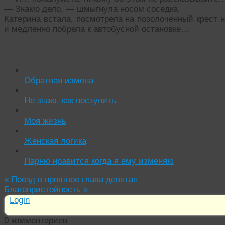
— Знамо дело, — шмыгнула носом соседка.
Катерина встала, посмотрела на позолоченный крест 
и медленно побрела к автобусной остановке…
Читать похожие истории:
Обратная измена
Не знаю, как поступить
Моя жизнь
Женская логика
Парню нравится когда я ему изменяю
«
Поезд в прошлое глава девятая
Благопристойность
»
Login
0
комментариев