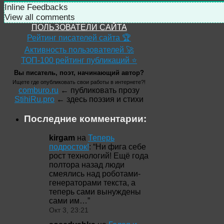
Inline Feedbacks
View all comments
ПОЛЬЗОВАТЕЛИ САЙТА
Рейтинг писателей сайта 🏆
Активность пользователей 🚀
ТОП-100 рейтинг публикаций ⭐
Вы писатель, поэт, начинающий автор?
Ищете где опубликовать свои работы в интернете?!
comburo.ru
← публиковать прозу
StihiRu.pro
← здесь поэзия и стихи
Последние комментарии:
kirgam
на
Теперь
подросток!
: “
Ни фига себе
рост технологий! Ещё года
полтора назад люди
смеялись над роботами-
генераторами текста, а
теперь сами вынуждены
сами им…
”
Окт 3, 23:21