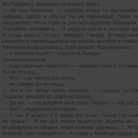
На Радоницу приехала на могилу брата.
— Ну вот, Коленька, — сказала, глядя на фотографи
порядке, одеты и обуты, ты не переживай. Лежи с
получилось. Коли страсть эта тебя одолела. Боженьк
Посидела, поплакала… И решила зайти в местную цер
А когда вышла оттуда, увидела Тамару, которая ж
скамейке и перекладывала несколько просфор в пакет
Катерина поздоровалась, села рядом. Разговорились.
— У Николая были? – спросила Тамара.
Катерина кивнула.
— Царствие ему небесное, — перекрестилась соседка
бы не эта его…
— Что? – не поняла Катерина.
… не замёрз бы он тогда…
— Он в тот вечер опять напился, — сказала сест
Сказали, немного до дома не дошёл…
— Да нет, — посмотрела ей в глаза Тамара, — как ра
— Как? – задрожала Катерина.
— А так. И дошёл, и в дверь постучал. Только Настьк
не нужны!.. Я как раз помои выносила, видела их… 
отшвырнула и говорит: «Иди к своим дружкам…». Я-то,
впервой, щас помирятся… А утром у меня аж сердце из