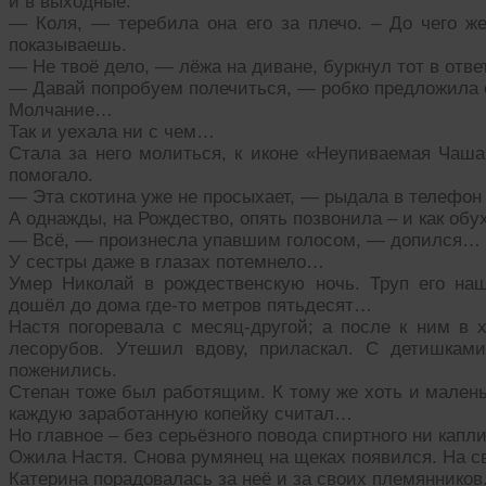
и в выходные.
— Коля, — теребила она его за плечо. – До чего ж
показываешь.
— Не твоё дело, — лёжа на диване, буркнул тот в отве
— Давай попробуем полечиться, — робко предложила 
Молчание…
Так и уехала ни с чем…
Стала за него молиться, к иконе «Неупиваемая Чаша
помогало.
— Эта скотина уже не просыхает, — рыдала в телефон
А однажды, на Рождество, опять позвонила – и как обу
— Всё, — произнесла упавшим голосом, — допился…
У сестры даже в глазах потемнело…
Умер Николай в рождественскую ночь. Труп его наш
дошёл до дома где-то метров пятьдесят…
Настя погоревала с месяц-другой; а после к ним в 
лесорубов. Утешил вдову, приласкал. С детишкам
поженились.
Степан тоже был работящим. К тому же хоть и малень
каждую заработанную копейку считал…
Но главное – без серьёзного повода спиртного ни капли
Ожила Настя. Снова румянец на щеках появился. На св
Катерина порадовалась за неё и за своих племянников.