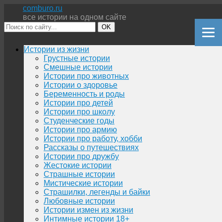
comburo.ru
все истории на одном сайте
OK
Перейти
Истории из жизни
к
Грустные истории
содержимому
Смешные истории
Истории про животных
Истории о здоровье
Беременность и роды
Истории про детей
Истории про школу
Студенческие годы
Истории про армию
Истории про работу, хобби
Рассказы о путешествиях
Истории про дружбу
Жестокие истории
Страшные истории
Мистические истории
Страшилки, легенды и байки
Любовные истории
Истории измен из жизни
Интимные истории 18+