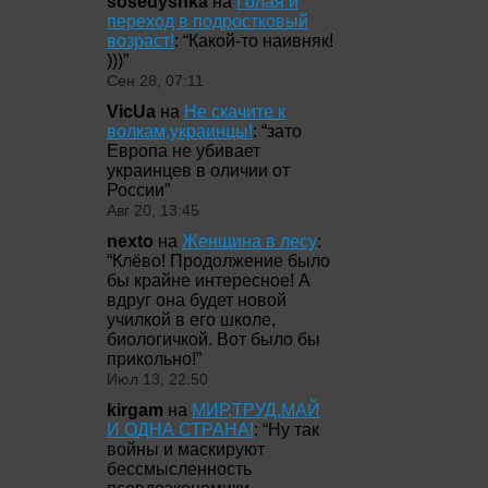
sosedyshka
на
Голая и
переход в подростковый
возраст!
: “
Какой-то наивняк!
)))
”
Сен 28, 07:11
VicUa
на
Не скачите к
волкам,украинцы!
: “
зато
Европа не убивает
украинцев в оличии от
России
”
Авг 20, 13:45
nexto
на
Женщина в лесу
:
“
Клёво! Продолжение было
бы крайне интересное! А
вдруг она будет новой
училкой в его школе,
биологичкой. Вот было бы
прикольно!
”
Июл 13, 22:50
kirgam
на
МИР,ТРУД,МАЙ
И ОДНА СТРАНА!
: “
Ну так
войны и маскируют
бессмысленность