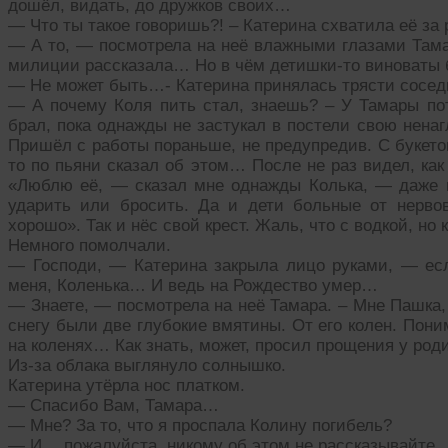
дошёл, видать, до дружков своих…
— Что ты такое говоришь?! – Катерина схватила её за 
— А то, — посмотрела на неё влажными глазами Тамар
милиции рассказала… Но в чём детишки-то виноваты б
— Не может быть…- Катерина принялась трясти соседк
— А почему Коля пить стал, знаешь? – У Тамары пот
брал, пока однажды не застукал в постели свою нена
Пришёл с работы пораньше, не предупредив. С букето
то по пьяни сказал об этом… После не раз видел, ка
«Люблю её, — сказал мне однажды Колька, — даже го
ударить или бросить. Да и дети больные от нерво
хорошо». Так и нёс свой крест. Жаль, что с водкой, но 
Немного помолчали.
— Господи, — Катерина закрыла лицо руками, — е
меня, Коленька… И ведь на Рождество умер…
— Знаете, — посмотрела на неё Тамара. – Мне Пашка, 
снегу были две глубокие вмятины. От его колен. Пон
на коленях… Как знать, может, просил прощения у р
Из-за облака выглянуло солнышко.
Катерина утёрла нос платком.
— Спасибо Вам, Тамара…
— Мне? За то, что я проспала Колину погибель?
— И… пожалуйста, никому об этом не рассказывайте