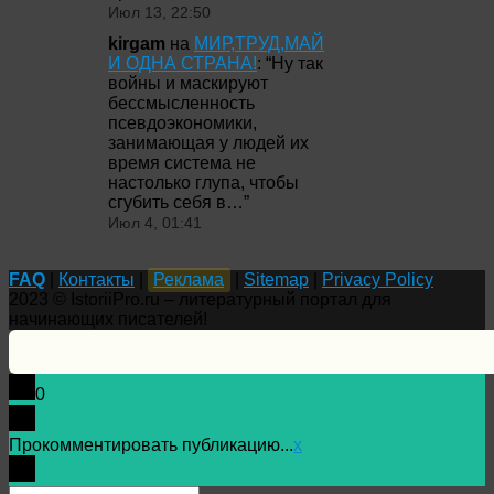
Июл 13, 22:50
kirgam
на
МИР,ТРУД,МАЙ
И ОДНА СТРАНА!
: “
Ну так
войны и маскируют
бессмысленность
псевдоэкономики,
занимающая у людей их
время система не
настолько глупа, чтобы
сгубить себя в…
”
Июл 4, 01:41
FAQ
|
Контакты
|
Реклама
|
Sitemap
|
Privacy Policy
2023 © IstoriiPro.ru – литературный портал для
начинающих писателей!
0
Прокомментировать публикацию...
x