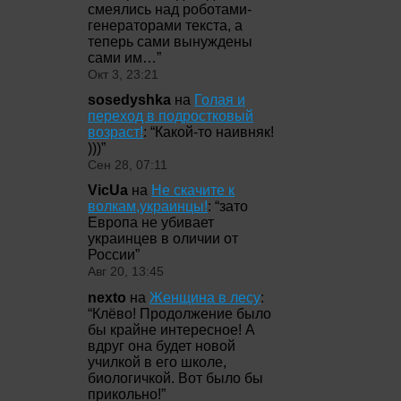
смеялись над роботами-
генераторами текста, а
теперь сами вынуждены
сами им…
”
Окт 3, 23:21
sosedyshka
на
Голая и
переход в подростковый
возраст!
: “
Какой-то наивняк!
)))
”
Сен 28, 07:11
VicUa
на
Не скачите к
волкам,украинцы!
: “
зато
Европа не убивает
украинцев в оличии от
России
”
Авг 20, 13:45
nexto
на
Женщина в лесу
:
“
Клёво! Продолжение было
бы крайне интересное! А
вдруг она будет новой
училкой в его школе,
биологичкой. Вот было бы
прикольно!
”