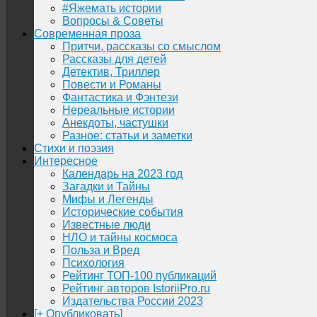
#Яжемать истории
Вопросы & Советы
Современная проза
Притчи, рассказы со смыслом
Рассказы для детей
Детектив, Триллер
Повести и Романы
Фантастика и Фэнтези
Нереальные истории
Анекдоты, частушки
Разное: статьи и заметки
Стихи и поэзия
Интересное
Календарь на 2023 год
Загадки и Тайны
Мифы и Легенды
Исторические события
Известные люди
НЛО и тайны космоса
Польза и Вред
Психология
Рейтинг ТОП-100 публикаций
Рейтинг авторов IstoriiPro.ru
Издательства России 2023
[+ Опубликовать]