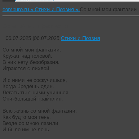
comburo.ru »
Стихи и Поэзия »
Со мной мои фантазии
Со мной мои фантазии
06.07.2025
|
06.07.2025
Стихи и Поэзия
Со мной мои фантазии.
Кружат над головой.
В них нету безобразия.
Играются с лихвой.
И с ними не соскучишься,
Когда бредёшь один.
Летать ты с ними учишься.
Они-большой трамплин.
Всю жизнь со мной фантазии.
Как будто моя тень.
Везде со мною лазили
И было им не лень.