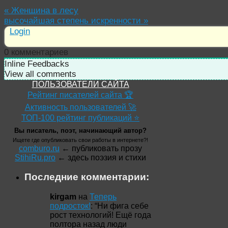
«
Женщина в лесу
высочайшая степень искренности
»
Login
0
комментариев
Inline Feedbacks
View all comments
ПОЛЬЗОВАТЕЛИ САЙТА
Рейтинг писателей сайта 🏆
Активность пользователей 🚀
ТОП-100 рейтинг публикаций ⭐
Вы писатель, поэт, начинающий автор?
Ищете где опубликовать свои работы в интернете?!
comburo.ru
← публиковать прозу
StihiRu.pro
← здесь поэзия и стихи
Последние комментарии:
kirgam
на
Теперь
подросток!
: “
Ни фига себе
рост технологий! Ещё года
полтора назад люди