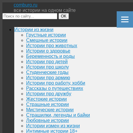
comburo.ru
все истории на одном сайте
OK
Перейти
Истории из жизни
к
Грустные истории
содержимому
Смешные истории
Истории про животных
Истории о здоровье
Беременность и роды
Истории про детей
Истории про школу
Студенческие годы
Истории про армию
Истории про работу, хобби
Рассказы о путешествиях
Истории про дружбу
Жестокие истории
Страшные истории
Мистические истории
Страшилки, легенды и байки
Любовные истории
Истории измен из жизни
Интимные истории 18+