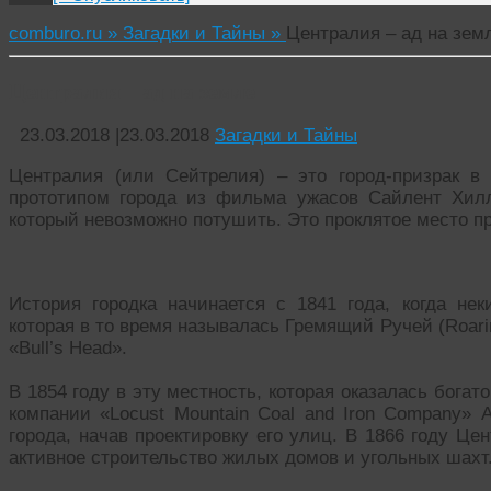
comburo.ru »
Загадки и Тайны »
Централия – ад на зем
Централия – ад на земле
23.03.2018
|
23.03.2018
Загадки и Тайны
Централия (или Сейтрелия) – это город-призрак в
прототипом города из фильма ужасов Сайлент Хилл
который невозможно потушить. Это проклятое место п
История городка начинается с 1841 года, когда не
которая в то время называлась Гремящий Ручей (Roari
«Bull’s Head».
В 1854 году в эту местность, которая оказалась бога
компании «Locust Mountain Coal and Iron Company» 
города, начав проектировку его улиц. В 1866 году Це
активное строительство жилых домов и угольных шахт