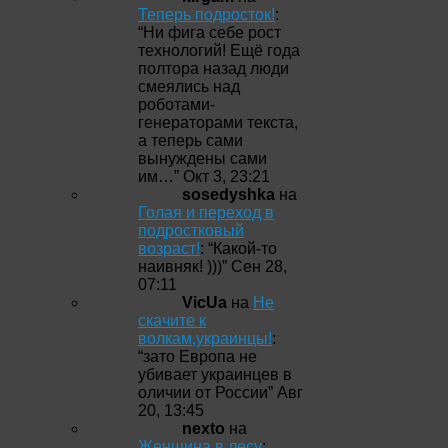
Теперь подросток!
:
“
Ни фига себе рост
технологий! Ещё года
полтора назад люди
смеялись над
роботами-
генераторами текста,
а теперь сами
вынуждены сами
им…
”
Окт 3, 23:21
sosedyshka
на
Голая и переход в
подростковый
возраст!
: “
Какой-то
наивняк! )))
”
Сен 28,
07:11
VicUa
на
Не
скачите к
волкам,украинцы!
:
“
зато Европа не
убивает украинцев в
оличии от России
”
Авг
20, 13:45
nexto
на
Женщина в лесу
: