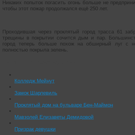
Никаких попыток погасить огонь больше не предприни
чтобы этот пожар продолжался ещё 250 лет.
Проходившая через проклятый город трасса 61 заб
трещины в покрытии сочится дым и пар. Большинс
город теперь больше похож на обширный луг с не
полностью покрыла зелень.
Читать похожие истории:
Колледж Мейнут
Замок Шарлевиль
Проклятый дом на бульваре Бен-Маймон
Мавзолей Елизаветы Демидовой
Призрак девушки