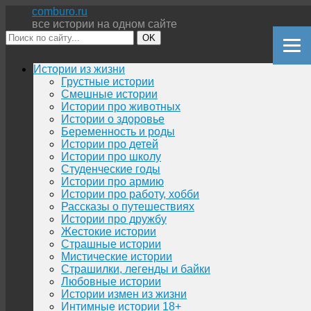
comburo.ru
все истории на одном сайте
OK
Перейти
Истории из жизни
к
Грустные истории
содержимому
Смешные истории
Истории про животных
Истории о здоровье
Беременность и роды
Истории про детей
Истории про школу
Студенческие годы
Истории про армию
Истории про работу, хобби
Рассказы о путешествиях
Истории про дружбу
Жестокие истории
Страшные истории
Мистические истории
Страшилки, легенды и байки
Любовные истории
Истории измен из жизни
Интимные истории 18+