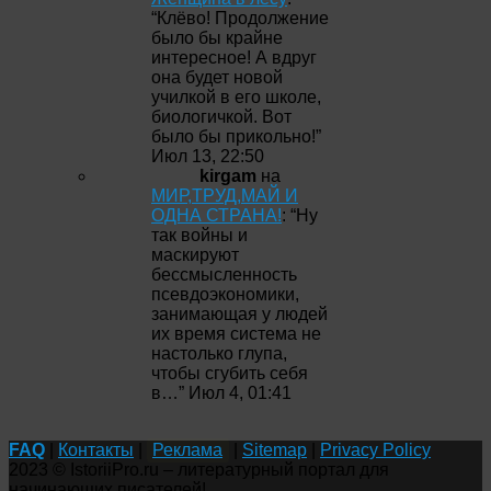
“
Клёво! Продолжение
было бы крайне
интересное! А вдруг
она будет новой
училкой в его школе,
биологичкой. Вот
было бы прикольно!
”
Июл 13, 22:50
kirgam
на
МИР,ТРУД,МАЙ И
ОДНА СТРАНА!
: “
Ну
так войны и
маскируют
бессмысленность
псевдоэкономики,
занимающая у людей
их время система не
настолько глупа,
чтобы сгубить себя
в…
”
Июл 4, 01:41
FAQ
|
Контакты
|
Реклама
|
Sitemap
|
Privacy Policy
2023 © IstoriiPro.ru – литературный портал для
начинающих писателей!