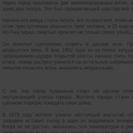
Через город проложили две железнодорожные ветки, в
даже два театра. Это был процветающий шахтёрский го
Начало его конца стала гибель его основателя. Алексан
этом преступлении обвинили трёх человек, и 25 марта
Но Риа перед смертью проклял не только своих убийц, 
Он пожелал Централии сгореть в адском огне. Пр
двадцатого века. В мае 1962 года из-за плохо зату
заброшенном шурфе открытой шахты, начали тлеть бол
итоге, пожар распространился на остальные заброше
попытки погасить огонь оказались неудачными.
С тех пор город буквально стоит на адском пла
окутывающий улицы города. Жители города стали 
срочном порядке покидать свои дома.
В 1979 году жители узнали настоящий масштаб о
заправки вставил палку в один из подземных резерв
Когда он её достал, оказалось, что температура в ре
окончательно ясно, что из города пора уносить ног