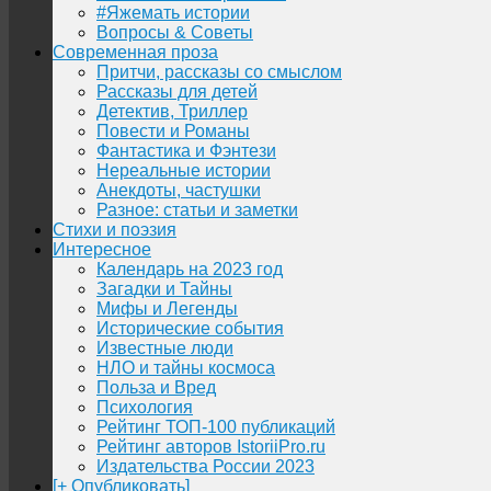
#Яжемать истории
Вопросы & Советы
Современная проза
Притчи, рассказы со смыслом
Рассказы для детей
Детектив, Триллер
Повести и Романы
Фантастика и Фэнтези
Нереальные истории
Анекдоты, частушки
Разное: статьи и заметки
Стихи и поэзия
Интересное
Календарь на 2023 год
Загадки и Тайны
Мифы и Легенды
Исторические события
Известные люди
НЛО и тайны космоса
Польза и Вред
Психология
Рейтинг ТОП-100 публикаций
Рейтинг авторов IstoriiPro.ru
Издательства России 2023
[+ Опубликовать]