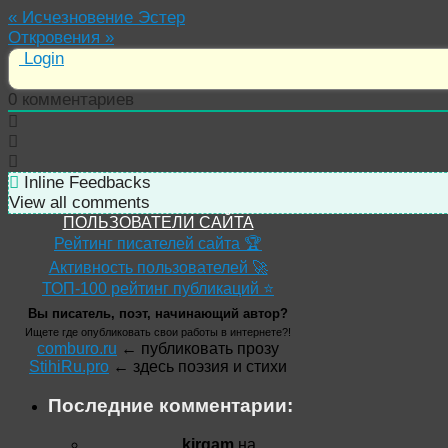
«
Исчезновение Эстер
Откровения
»
Login
0
комментариев
Inline Feedbacks
View all comments
ПОЛЬЗОВАТЕЛИ САЙТА
Рейтинг писателей сайта 🏆
Активность пользователей 🚀
ТОП-100 рейтинг публикаций ⭐
Вы писатель, поэт, начинающий автор?
Ищете где опубликовать свои работы в интернете?!
comburo.ru
← публиковать прозу
StihiRu.pro
← здесь поэзия и стихи
Последние комментарии:
kirgam
на