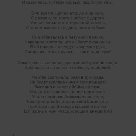
И свалилась, истекая кровью, около обочины.
В то время сцапал вторую я за ноги,
С размаху со всего сшибил с дороги.
Уронил затылком о торчащий камень,
Стала маму звать с дрожащими зубами…
Она отбивалась в безумной панике,
Наверное мечтала, что выбегут охранники.
Я ей поперек и повдоль зарезал руки,
Согнулась, отшатнулась — так и надо суке!
Хомяк слизывал попавшие в коробку капли крови:
Валялась та в траве по отблеску перцовой.
Жертва застонала, ревя в три града.
Не будет куплена ничем моя пощада!
Высадил в живот обойму полную,
И вдали слышалось пение церковное.
Упало навзничь безжизненное тело,
Лицо у мёртвой потерпевшей багровело.
Прическа пропиталась кровью и потом,
Вот жизнь и кончилась хорошим анекдотом!
Читать похожие истории: