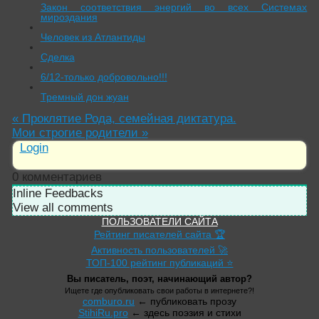
Закон соответствия энергий во всех Системах
мироздания
Человек из Атлантиды
Сделка
6/12-только добровольно!!!
Тремный дон жуан
«
Проклятие Рода, семейная диктатура.
Мои строгие родители
»
Login
0
комментариев
Inline Feedbacks
View all comments
ПОЛЬЗОВАТЕЛИ САЙТА
Рейтинг писателей сайта 🏆
Активность пользователей 🚀
ТОП-100 рейтинг публикаций ⭐
Вы писатель, поэт, начинающий автор?
Ищете где опубликовать свои работы в интернете?!
comburo.ru
← публиковать прозу
StihiRu.pro
← здесь поэзия и стихи