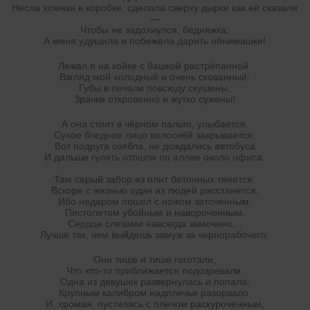
Несла хомяка в коробке, сделала сверху дырки как ей сказали
—
Чтобы не задохнулся, бедняжка;
А меня удушила и побежала дарить обнимашки!
Лежал я на койке с башкой растрёпанной.
Взгляд мой холодный и очень скованный:
Губы в печали повсюду скушены,
Зрачки откровенно и жутко сужены!
А она стоит в чёрном пальто, улыбается.
Сухое бледное лицо волоснёй закрывается.
Вот подруга озябла, не дождались автобуса
И дальше гулять отошли по аллее около офиса.
Там серый забор из плит бетонных тянется.
Вскоре с жизнью один из людей расстанется,
Ибо недаром пошел с ножом заточенным,
Пистолетом убойным и навороченным.
Сердце слезами навсегда замочено…
Лучше так, чем выйдешь замуж за чернорабочего.
Они тише и тише гоготали,
Что кто-то приближается подозревали.
Одна из девушек развернулась и попала:
Крупным калибром надплечье разорвало.
И, хромая, пустилась с плечом раскуроченным,