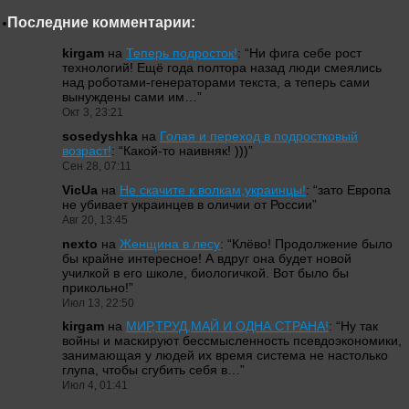
Последние комментарии:
kirgam
на
Теперь подросток!
: “
Ни фига себе рост
технологий! Ещё года полтора назад люди смеялись
над роботами-генераторами текста, а теперь сами
вынуждены сами им…
”
Окт 3, 23:21
sosedyshka
на
Голая и переход в подростковый
возраст!
: “
Какой-то наивняк! )))
”
Сен 28, 07:11
VicUa
на
Не скачите к волкам,украинцы!
: “
зато Европа
не убивает украинцев в оличии от России
”
Авг 20, 13:45
nexto
на
Женщина в лесу
: “
Клёво! Продолжение было
бы крайне интересное! А вдруг она будет новой
училкой в его школе, биологичкой. Вот было бы
прикольно!
”
Июл 13, 22:50
kirgam
на
МИР,ТРУД,МАЙ И ОДНА СТРАНА!
: “
Ну так
войны и маскируют бессмысленность псевдоэкономики,
занимающая у людей их время система не настолько
глупа, чтобы сгубить себя в…
”
Июл 4, 01:41