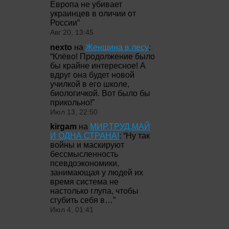
Европа не убивает
украинцев в оличии от
России
”
Авг 20, 13:45
nexto
на
Женщина в лесу
:
“
Клёво! Продолжение было
бы крайне интересное! А
вдруг она будет новой
училкой в его школе,
биологичкой. Вот было бы
прикольно!
”
Июл 13, 22:50
kirgam
на
МИР,ТРУД,МАЙ
И ОДНА СТРАНА!
: “
Ну так
войны и маскируют
бессмысленность
псевдоэкономики,
занимающая у людей их
время система не
настолько глупа, чтобы
сгубить себя в…
”
Июл 4, 01:41