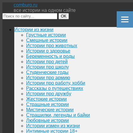
comburo.ru
все истории на одном сайте
OK
Перейти
Истории из жизни
к
Грустные истории
содержимому
Смешные истории
Истории про животных
Истории о здоровье
Беременность и роды
Истории про детей
Истории про школу
Студенческие годы
Истории про армию
Истории про работу, хобби
Рассказы о путешествиях
Истории про дружбу
Жестокие истории
Страшные истории
Мистические истории
Страшилки, легенды и байки
Любовные истории
Истории измен из жизни
Интимные истории 18+