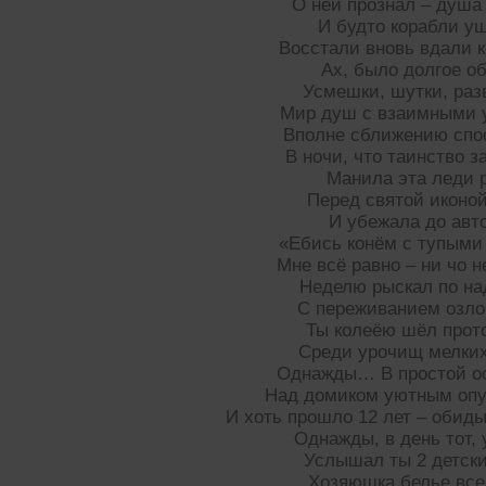
О ней прознал – душа
И будто корабли 
Восстали вновь вдали 
Ах, было долгое о
Усмешки, шутки, раз
Мир душ с взаимными 
Вполне сближению спо
В ночи, что таинство 
Манила эта леди 
Перед святой иконой
И убежала до авт
«Ебись конём с тупыми
Мне всё равно – ни чо 
Неделю рыскал по на
С переживанием озл
Ты колеёю шёл прот
Среди урочищ мелки
Однажды… В простой о
Над домиком уютным опу
И хоть прошло 12 лет – обиды
Однажды, в день тот,
Услышал ты 2 детски
Хозяюшка белье вс