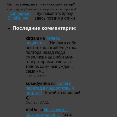
Вы писатель, поэт, начинающий автор?
Ищете где опубликовать свои работы в интернете?!
comburo.ru
← публиковать прозу
StihiRu.pro
← здесь поэзия и стихи
Последние комментарии:
kirgam
на
Теперь
подросток!
: “
Ни фига себе
рост технологий! Ещё года
полтора назад люди
смеялись над роботами-
генераторами текста, а
теперь сами вынуждены
сами им…
”
Окт 3, 23:21
sosedyshka
на
Голая и
переход в подростковый
возраст!
: “
Какой-то наивняк!
)))
”
Сен 28, 07:11
VicUa
на
Не скачите к
волкам,украинцы!
: “
зато