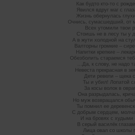
Как будто кто-то с рожд
Явился вдруг маг с гла
Жизнь обернулась глух
Очнись, сумасшедший, от 
Всех утомили твои 
Стоишь не в лесу ты у 
А в жути холодной на сту
Валторны громкие – сире
Напитки крепкие – лека
Обезболить стараемся теб
…Да, к слову, не надо т
Невеста прекрасная в зе
Дети ревели – щека 
Ты и убил! Лопатой 
За косы волок в овра
Она разрыдалась, крич
Но муж возвращался обыч
Ты помнил ее деревенск
С добрым сердцем, молч
И на бровях с худыми
В серый василёк глаза
Лица овал со школы 