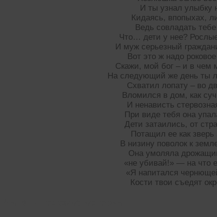
И ты узнал улыбку 
Кидаясь, впопыхах, л
Ведь совладать тебе
Что… дети у нее? Рослы
И муж серьезный граждан
Вот это ж надо роково
Скажи, мой бог – и в чем
На следующий же день ты л
Схватил лопату – во д
Вломился в дом, как су
И ненависть стервозна
При виде тебя она упал
Дети затаились, от стр
Потащил ее как зверь
В низину поволок к земл
Она умоляла дрожащи
«не убивай!» — на что 
«Я напитался чернющей
Кости твои съедят ок
Читать похожие истории: