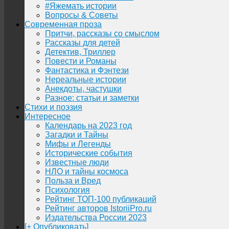
#Яжемать истории
Вопросы & Советы
Современная проза
Притчи, рассказы со смыслом
Рассказы для детей
Детектив, Триллер
Повести и Романы
Фантастика и Фэнтези
Нереальные истории
Анекдоты, частушки
Разное: статьи и заметки
Стихи и поэзия
Интересное
Календарь на 2023 год
Загадки и Тайны
Мифы и Легенды
Исторические события
Известные люди
НЛО и тайны космоса
Польза и Вред
Психология
Рейтинг ТОП-100 публикаций
Рейтинг авторов IstoriiPro.ru
Издательства России 2023
[+ Опубликовать]