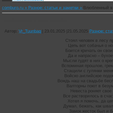
comburo.ru »
Разное: статьи и заметки »
Влюбленный в
Влюбленный в леди Макбет — 1
Автор:
Vr_Tuunbaq
|
23.01.2025
|
21.05.2025
Разное: ста
Стоял человек в лесу 
Цепь вот собачья о но
Боится кричать он сво
Да и напрасно – бухо
Мысли гудят в них о кре
Вспоминая прошлое, грем
Стащили с гулянки меня
Войско английское подо
Вождь наш на свадьбе бесп
Валторны поют в безу
Невеста роняет свое
Все растворилось в сча
Хотел я помочь, да це
Думал, бежать, как шва
Замок жесток был и б