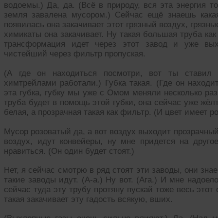
водоемы.) Да, да. (Всё в природу, вся эта энергия т
земля завалена мусором.) Сейчас ещё знаешь кака
появилась она закачивает этот грязный воздух, грязн
химикаты она закачивает. Ну такая большая труба ка
трансформация идет через этот завод и уже вых
чистейший через фильтр пропуская.
(А где он находиться посмотри, вот ты ставил 
химтрейлами работали.) Губка такая. (Где он находи
эта губка, губку мы уже с Омом меняли несколько раз,
труба будет в помощь этой губки, она сейчас уже жёлт
белая, а прозрачная такая как фильтр. (И цвет имеет р
Мусор розоватый да, а вот воздух выходит прозрачный
воздух, идут конвейеры, ну мне придется на друг
нравиться. (Он один будет стоят.)
Нет, я сейчас смотрю в ряд стоят эти заводы, они знае
такие заводы идут. (А-а.) Ну вот. (Ага.) И мне надоел
сейчас туда эту трубу протяну пускай тоже весь этот
такая закачивает эту гадость всякую, вших.