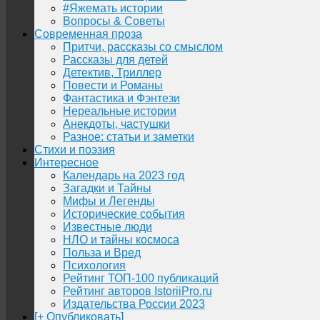
#Яжемать истории
Вопросы & Советы
Современная проза
Притчи, рассказы со смыслом
Рассказы для детей
Детектив, Триллер
Повести и Романы
Фантастика и Фэнтези
Нереальные истории
Анекдоты, частушки
Разное: статьи и заметки
Стихи и поэзия
Интересное
Календарь на 2023 год
Загадки и Тайны
Мифы и Легенды
Исторические события
Известные люди
НЛО и тайны космоса
Польза и Вред
Психология
Рейтинг ТОП-100 публикаций
Рейтинг авторов IstoriiPro.ru
Издательства России 2023
[+ Опубликовать]