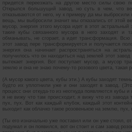
придется переезжать на другое место силы свою по
Открылся большущий завод, но суть в чем, что в
отказываются от него, ну к примеру да мы выбросили 
вещь, мы выбросили значит мы отказались от этой ве
мусор, энергия этого мусора идет в этот астральный 
такие кубы связанного мусора в него заходят и т
обманывать, не сгорает, а идет трансформация. Всю
этот завод пере трансформируется и получается пол
энергия она начинает распространяться на астрал
получилось что он находиться над землей этот завод 
вытекает энергия. Вот поступает мусор, а мусор тр
землю и она не знаю почему-то розового цвета, такая р
(А мусор какого цвета, кубы эти.) А кубы заходят темн
будто их уплотнили уже и они заходят в завод. (Эт
процесс они откуда-то из неоткуда появляются кубы и
я не вижу что там происходит, я вижу что из завода 
пух, пух. Вот как каждый клубок, каждый этот контей
выходит как облачко такое розовенькое на землю, пух, 
(Ты его изначально уже поставил или он уже стоял, от
подумал и он появился, вот он стоит и сам завод розо