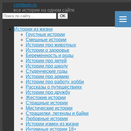
comburo.ru
все истории на одном сайте
OK
Перейти
Истории из жизни
к
Грустные истории
содержимому
Смешные истории
Истории про животных
Истории о здоровье
Беременность и роды
Истории про детей
Истории про школу
Студенческие годы
Истории про армию
Истории про работу, хобби
Рассказы о путешествиях
Истории про дружбу
Жестокие истории
Страшные истории
Мистические истории
Страшилки, легенды и байки
Любовные истории
Истории измен из жизни
Интимные истории 18+