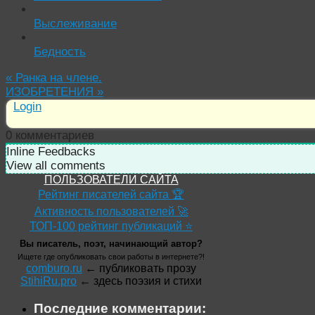
Выслеживание
Бедность
«
Ранка на члене.
ИЗОБРЕТЕНИЯ
»
Login
0
комментариев
Inline Feedbacks
View all comments
ПОЛЬЗОВАТЕЛИ САЙТА
Рейтинг писателей сайта 🏆
Активность пользователей 🚀
ТОП-100 рейтинг публикаций ⭐
Вы писатель, поэт, начинающий автор?
Ищете где опубликовать свои работы в интернете?!
comburo.ru
← публиковать прозу
StihiRu.pro
← здесь поэзия и стихи
Последние комментарии: