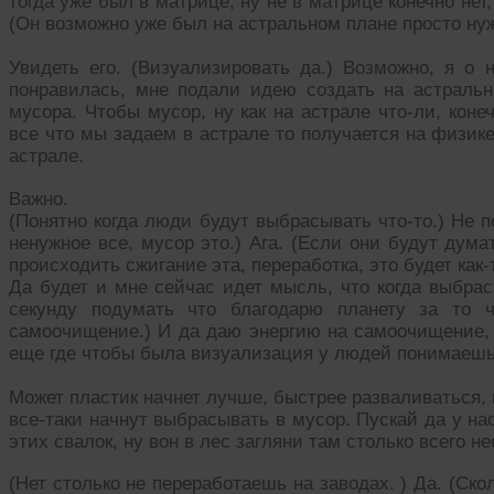
тогда уже был в матрице, ну не в матрице конечно нет
(Он возможно уже был на астральном плане просто нуж
Увидеть его. (Визуализировать да.) Возможно, я о 
понравилась, мне подали идею создать на астраль
мусора. Чтобы мусор, ну как на астрале что-ли, коне
все что мы задаем в астрале то получается на физике
астрале.
Важно.
(Понятно когда люди будут выбрасывать что-то.) Не 
ненужное все, мусор это.) Ага. (Если они будут дума
происходить сжигание эта, переработка, это будет как-
Да будет и мне сейчас идет мысль, что когда выбра
секунду подумать что благодарю планету за то 
самоочищение.) И да даю энергию на самоочищение, 
еще где чтобы была визуализация у людей понимаешь,
Может пластик начнет лучше, быстрее разваливаться,
все-таки начнут выбрасывать в мусор. Пускай да у на
этих свалок, ну вон в лес загляни там столько всего н
(Нет столько не переработаешь на заводах. ) Да. (Скол