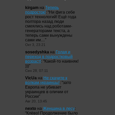
kirgam
на
Теперь
подросток!
: “
Ни фига себе
рост технологий! Ещё года
полтора назад люди
смеялись над роботами-
генераторами текста, а
теперь сами вынуждены
сами им…
”
Окт 3, 23:21
sosedyshka
на
Голая и
переход в подростковый
возраст!
: “
Какой-то наивняк!
)))
”
Сен 28, 07:11
VicUa
на
Не скачите к
волкам,украинцы!
: “
зато
Европа не убивает
украинцев в оличии от
России
”
Авг 20, 13:45
nexto
на
Женщина в лесу
:
“
Клёво! Продолжение было