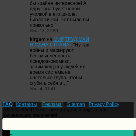
бы крайне интересное! А
вдруг она будет новой
училкой в его школе,
биологичкой. Вот было бы
прикольно!
”
Июл 13, 22:50
kirgam
на
МИР,ТРУД,МАЙ
И ОДНА СТРАНА!
: “
Ну так
войны и маскируют
бессмысленность
псевдоэкономики,
занимающая у людей их
время система не
настолько глупа, чтобы
сгубить себя в…
”
Июл 4, 01:41
FAQ
|
Контакты
|
Реклама
|
Sitemap
|
Privacy Policy
2023 © IstoriiPro.ru – литературный портал для
начинающих писателей!
0