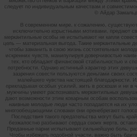
множество оттенков и вариаций между этими крайн
следует по индивидуальным качествам и совместимост
© Айдар Замаль
В современном мире, к сожалению, существуют
исключительно корыстными мотивами, предают св
меркантильные особы не испытывают ни капли совести
цель — материальная выгода. Такие меркантильные д
чтобы заманить в свою жизнь состоятельных моло
искренних чувств, манипулируя доверчивостью наив
тех, кто обладает финансовой стабильностью и сп
потребности. Однако истинный характер этих девуше
зазрения совести пользуются деньгами своих сос
малейшего чувства настоящей благодарности. И
прикладывая особых усилий, жить в роскоши и ни в 
мужчины умеют распознавать меркантильных девушек
дают возможности этим коварным особам воспользов
наивные молодые люди часто попадаются на их улов
многообещающими словами они пренебрегают голосом
Последствия такого предательства могут быть кр
безжалостно разбивают сердца своих жертв, оставл
Преданные парни испытывают сильнейшую боль, раз
Чтобы избежать подобной участи, важно быть бдит