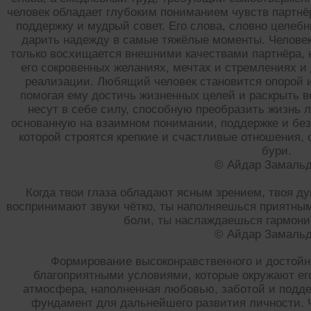
человек обладает глубоким пониманием чувств партнё
поддержку и мудрый совет. Его слова, словно целеб
дарить надежду в самые тяжёлые моменты. Человек
только восхищается внешними качествами партнёра, н
его сокровенных желаниях, мечтах и стремлениях и
реализации. Любящий человек становится опорой и
помогая ему достичь жизненных целей и раскрыть в
несут в себе силу, способную преобразить жизнь
основанную на взаимном понимании, поддержке и безг
которой строятся крепкие и счастливые отношения
бури.
© Айдар Замаль
Когда твои глаза обладают ясным зрением, твоя ду
воспринимают звуки чётко, ты наполняешься приятными
боли, ты наслаждаешься гармоние
© Айдар Замаль
Формирование высоконравственного и достойно
благоприятными условиями, которые окружают его
атмосфера, наполненная любовью, заботой и подде
фундамент для дальнейшего развития личности. 