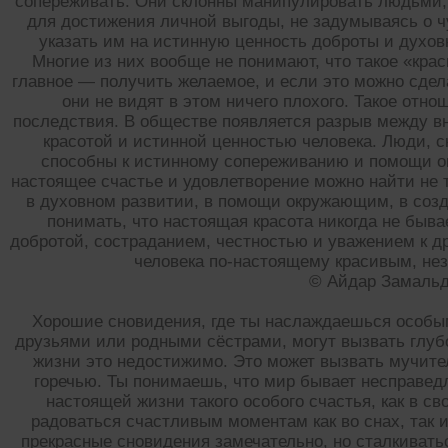
сопереживать. Они склонны манипулировать людьми,
для достижения личной выгоды, не задумываясь о ч
указать им на истинную ценность доброты и духов
Многие из них вообще не понимают, что такое «кра
главное — получить желаемое, и если это можно сдел
они не видят в этом ничего плохого. Такое отн
последствия. В обществе появляется разрыв между 
красотой и истинной ценностью человека. Люди, с
способны к истинному сопереживанию и помощи о
настоящее счастье и удовлетворение можно найти не 
в духовном развитии, в помощи окружающим, в созда
понимать, что настоящая красота никогда не быва
добротой, состраданием, честностью и уважением к д
человека по-настоящему красивым, нез
© Айдар Замаль
Хорошие сновидения, где ты наслаждаешься особы
друзьями или родными сёстрами, могут вызвать глубо
жизни это недостижимо. Это может вызвать мучит
горечью. Ты понимаешь, что мир бывает несправед
настоящей жизни такого особого счастья, как в с
радоваться счастливым моментам как во снах, так и
прекрасные сновидения замечательно, но сталкиват