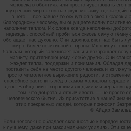
человека в объятиях или просто чувствовать его п
внутренний мир похож на яркую мозаику, где каждый 
в него — всё равно что окунуться в океан красок и
благородному человеку, вы ощущаете волну позитивной
наполняет теплом. Их слова всегда наполнены доброт
надежды, способный пробиться сквозь самую тёмну
обогащает нас духовно. Они вдохновляют нас быть лу
мир с более позитивной стороны. Их присутствие
бальзам, который залечивает раны и возвращает веру 
магниту, притягивающему к себе других. Они стано
жаждет тепла, поддержки и понимания. Обладая да
поставить себя на место другого человека и взглянут
просто мимолетное выражение радости, а отражение 
способное растопить лёд в самом холодном сердце и
день. В общении с хорошими людьми мы черпаем вдо
том, что доброта и отзывчивость — не просто 
человеческого бытия. Их присутствие в нашей жизн
этих прекрасных людей, которые приносят безгра
© Айдар Замаль
Если человек не обладает склонностью к порядочности
к лучшему, даже при максимальных усилиях. Эти качес