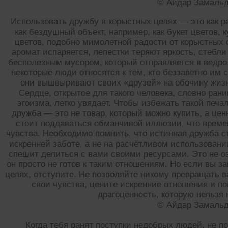
© Айдар Замаль
Использовать дружбу в корыстных целях — это как ра
как бездушный объект, например, как букет цветов,
цветов, подобно мимолетной радости от корыстных 
аромат испаряется, лепестки теряют яркость, стебли 
бесполезным мусором, который отправляется в ведро.
некоторые люди относятся к тем, кто беззаветно им 
они вышвыривают своих «друзей» на обочину жизни
Сердце, открытое для такого человека, словно ран
эгоизма, легко увядает. Чтобы избежать такой печа
дружба — это не товар, который можно купить, а цен
стоит поддаваться обманчивой иллюзии, что време
чувства. Необходимо помнить, что истинная дружба с
искренней заботе, а не на расчётливом использовани
спешит делиться с вами своими ресурсами. Это не оз
он просто не готов к таким отношениям. Но если вы за
целях, отступите. Не позволяйте никому превращать
свои чувства, цените искренние отношения и п
драгоценность, которую нельзя 
© Айдар Замаль
Когда тебя ранят поступки недобрых людей, не п