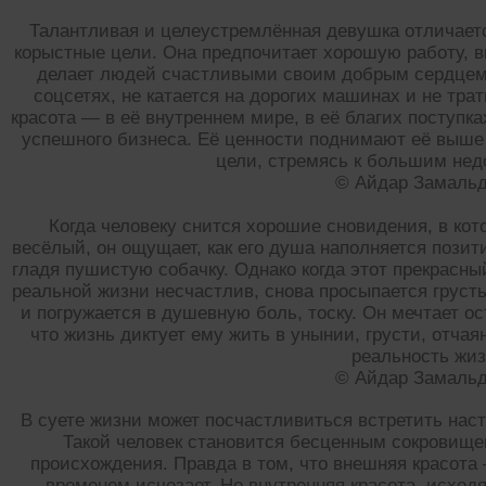
Талантливая и целеустремлённая девушка отличаетс
корыстные цели. Она предпочитает хорошую работу, в
делает людей счастливыми своим добрым сердцем. 
соцсетях, не катается на дорогих машинах и не тра
красота — в её внутреннем мире, в её благих поступк
успешного бизнеса. Её ценности поднимают её выше 
цели, стремясь к большим нед
© Айдар Замаль
Когда человеку снится хорошие сновидения, в ко
весёлый, он ощущает, как его душа наполняется пози
гладя пушистую собачку. Однако когда этот прекрасный
реальной жизни несчастлив, снова просыпается грусть
и погружается в душевную боль, тоску. Он мечтает ос
что жизнь диктует ему жить в унынии, грусти, отчая
реальность жиз
© Айдар Замаль
В суете жизни может посчастливиться встретить наст
Такой человек становится бесценным сокровище
происхождения. Правда в том, что внешняя красота
временем исчезает. Но внутренняя красота, исход