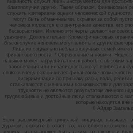
внешность служит лишь инструментом для достижени
благополучия других. Таким образом, финансовые р
служить критериями оценки человеческой сущности.
могут быть обманчивыми, скрывая за собой пуст
человека являются его внутренние качества, его с
бескорыстным. Именно эти черты делают человека 
уважения. Дополнительно: Кроме финансовых огранич
благополучие человека могут влиять и другие факторы
Лица из социально неблагополучных семей имеют
финансового роста. * Образование и навыки: Недос
навыков может затруднить поиск работы с высоким за
заболевания или инвалидность могут привести к су
свою очередь ограничивает финансовые возможности.
дискриминации по признаку расы, пола, религии
сталкиваются с меньшими возможностями для зара
трудности не являются результатом личного нед
трудолюбивые и достойные люди сталкиваются с мат
которые находятся вне 
© Айдар Замаль
Если высокомерный циничный индивид называет в
дураком, скажите в ответ: то, что вложено в меня 
решила, что я должен быть таким, то так оно и буде