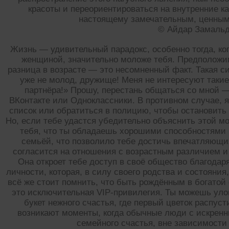
красоты и переориентироваться на внутренние ка
настоящему замечательным, ценным
© Айдар Замаль
Жизнь — удивительный парадокс, особенно тогда, ко
женщиной, значительно моложе тебя. Предположим, 
разница в возрасте — это несомненный факт. Такая 
уже не молод, дружище! Меня не интересуют такие
партнёра!» Прошу, перестань общаться со мной — 
ВКонтакте или Одноклассники. В противном случае, 
список или обратиться в полицию, чтобы остановить
Но, если тебе удастся убедительно объяснить этой м
тебя, что ты обладаешь хорошими способностями 
семьёй, что позволило тебе достичь впечатляющих
согласится на отношения с возрастным различием и 
Она откроет тебе доступ в своё общество благодар
личности, которая, в силу своего родства и состояния,
всё же стоит помнить, что быть рождённым в богатой
это исключительная VIP-привилегия. Ты можешь уло
букет нежного счастья, где первый цветок распус
возникают моменты, когда обычные люди с искренн
семейного счастья, вне зависимости