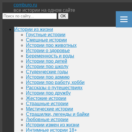
comburo.ru
все истории на одном сайте
OK
Перейти
Истории из жизни
к
Грустные истории
содержимому
Смешные истории
Истории про животных
Истории о здоровье
Беременность и роды
Истории про детей
Истории про школу
Студенческие годы
Истории про армию
Истории про работу, хобби
Рассказы о путешествиях
Истории про дружбу
Жестокие истории
Страшные истории
Мистические истории
Страшилки, легенды и байки
Любовные истории
Истории измен из жизни
Интимные истории 18+