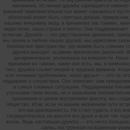
неизменна. Истинная дружба зарождается именно б
внешней привлекательностью может скрываться пустота
оболочкой может быть спрятана добрая, прекрасная 
нашему внешнему виду, а принимает нас такими, каки
недостатки, наши страхи и мечты. Они поддерживают
успехам. Дружба — это двустороннее движение, требу
мы ценим и любим наших друзей, мы укрепляем связи
безопасное пространство, где можем быть самими с
дружба выходит за рамки физических различий. В
дискриминации, основанных на внешности. Наши 
принимая их такими, какие они есть, мы, в конечно
того, дружба служит опорой в трудные времена. Ког
или личными проблемами, наши друзья — это те, кто
поддержки и сочувствия. Они помогают нам преодолев
в самых сложных ситуациях. Поддерживая близки
улучшаем свою жизнь, но и оказываем положительно
принимаем и ценим внутреннюю красоту, мы созда
общество. Итак, если на вашем жизненном пути встр
его как драгоценность. Не стоит судить о его 
сосредоточьтесь на красоте его души и всех тех чуд
жизнь. Ведь настоящая дружба — это нечто большее,
связь, построенная на взаимном уваж