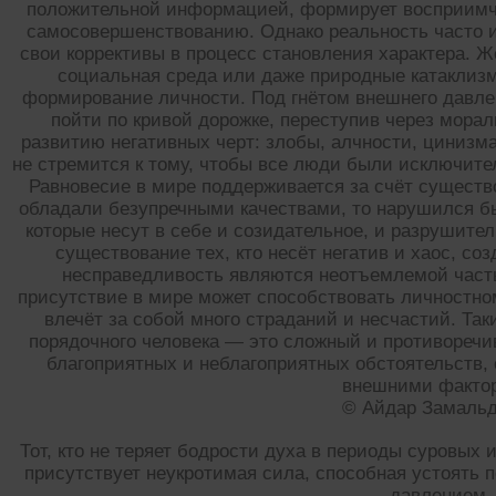
положительной информацией, формирует восприимчи
самосовершенствованию. Однако реальность часто и
свои коррективы в процесс становления характера. Ж
социальная среда или даже природные катаклизм
формирование личности. Под гнётом внешнего давле
пойти по кривой дорожке, переступив через мора
развитию негативных черт: злобы, алчности, цинизма
не стремится к тому, чтобы все люди были исключит
Равновесие в мире поддерживается за счёт существо
обладали безупречными качествами, то нарушился бы
которые несут в себе и созидательное, и разрушите
существование тех, кто несёт негатив и хаос, со
несправедливость являются неотъемлемой часть
присутствие в мире может способствовать личностном
влечёт за собой много страданий и несчастий. Та
порядочного человека — это сложный и противоречи
благоприятных и неблагоприятных обстоятельств, 
внешними факто
© Айдар Замаль
Тот, кто не теряет бодрости духа в периоды суровых 
присутствует неукротимая сила, способная устоять 
давлением.