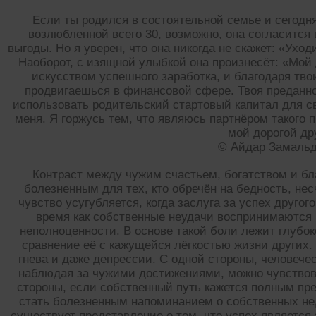
Если ты родился в состоятельной семье и сегодня 
возлюбленной всего 30, возможно, она согласится
выгоды. Но я уверен, что она никогда не скажет: «Уход
Наоборот, с изящной улыбкой она произнесёт: «Мой
искусством успешного заработка, и благодаря тв
продвигаешься в финансовой сфере. Твоя преданн
использовать родительский стартовый капитал для с
меня. Я горжусь тем, что являюсь партнёром такого 
мой дорогой др
© Айдар Замаль
Контраст между чужим счастьем, богатством и б
болезненным для тех, кто обречён на бедность, не
чувство усугубляется, когда заслуга за успех другог
время как собственные неудачи воспринимаются 
неполноценности. В основе такой боли лежит глубо
сравнение её с кажущейся лёгкостью жизни других. 
гнева и даже депрессии. С одной стороны, человечес
наблюдая за чужими достижениями, можно чувствов
стороны, если собственный путь кажется полным пре
стать болезненным напоминанием о собственных нед
существует представление о том, что успех является