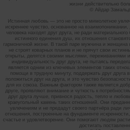
жизни действительно бол
© Айдар Замаль
Истинная любовь — это не просто мимолетное увлеч
искреннее чувство, основанное на взаимопонимании,
человека находят друг друга, не ради материального
истинного единения душ, их отношения становят
гармоничной жизни. В такой паре мужчина и женщина 
не строят коварных планов и не прячут свои истинн
открыты, делятся своими мыслями, переживаниями и
индивидуальность друг друга, не пытаясь передел
является одним из ключевых элементов таких отнош
помощи в трудную минуту, поддержать друг друга в
положиться друг на друга, и это чувство безопаснос
для их союза. Важным фактором также является добр
друге, проявляют внимание и чуткость к потребностя
друг друга лучше, привнося радость, тепло и любов
краеугольный камень таких отношений. Они преданн
увлечениям и не предадут своего партнёра ради л
отношения, построенные на фундаменте искренности,
счастье и удовлетворение. Они помогают людям расти
достигать поставленн