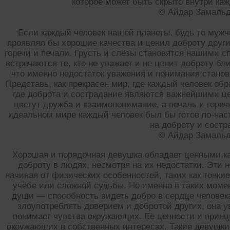
которое может быть скрыто внутри ка
© Айдар Замаль
Если каждый человек нашей планеты, будь то мужч
проявлял бы хорошие качества и ценил доброту други
горечи и печали. Грусть и слёзы становятся нашими с
встречаются те, кто не уважает и не ценит доброту бл
что именно недостаток уважения и понимания станов
Представь, как прекрасен мир, где каждый человек об
где доброта и сострадание являются важнейшими ц
цветут дружба и взаимопонимание, а печаль и гореч
идеальном мире каждый человек был бы готов по-нас
на доброту и состр
© Айдар Замаль
Хорошая и порядочная девушка обладает ценными ка
доброту в людях, несмотря на их недостатки. Эти 
начиная от физических особенностей, таких как тонкие
учёбе или сложной судьбы. Но именно в таких моме
души — способность видеть добро в сердце человек
злоупотреблять доверием и добротой других, она у
понимает чувства окружающих. Её ценности и принц
окружающих в собственных интересах. Такие девушки