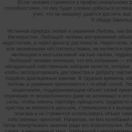
Если человек стремится к профессиональному р
способностями, то ему будет сложно добиться успеха
учит, что не каждому удаётся достичь вы
© Айдар Замаль
Истинная природа любви и уважения Любовь, как бож
бескорыстие. Любящий человек воспринимает объект
недостатков, а через фильтр достоинств. Недостатки,
или жизненными обстоятельствами, не являются пре
являющееся неотъемлемой частью любви, подразу
Любящий человек понимает, что его избранник — э
обладающий собственным набором качеств, которые 
чтобы эксплуатировать достоинства и доброту партнё
подобно драгоценным камням. В трудные времена, ког
любовь и уважение проявляются с особой силой. Л
защитником, поддерживающим объект своей привя
отречении от возлюбленного даже не возникают в его 
силы, чтобы помочь партнёру преодолеть трудности 
чувства не являются дельцом, стремящимся к выгоде
эгоизма и не стремится использовать объект сво
собственных прихотей. Напротив, он без колебаний
готов пожертвовать многим ради его благополучия. Л
слова, а ежедневный труд, требующий самоотвержен