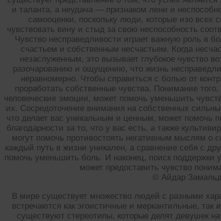
и таланта, а неудача — признаком лени и неспособн
самооценки, поскольку люди, которые изо всех 
чувствовать вину и стыд за свою неспособность соо
Чувство несправедливости играет важную роль в б
счастьем и собственным несчастьем. Когда несча
незаслуженным, это вызывает глубокое чувство во
разочарованию и ощущению, что жизнь несправедлив
неравномерно. Чтобы справиться с болью от контр
проработать собственные чувства. Понимание того,
человеческие эмоции, может помочь уменьшить чувств
их. Сосредоточение внимания на собственных сильных
что делает вас уникальным и ценным, может помочь п
благодарности за то, что у вас есть, а также культи
могут помочь противостоять негативным мыслям о се
каждый путь в жизни уникален, а сравнение себя с др
помочь уменьшить боль. И наконец, поиск поддержки у
может предоставить чувство поним
© Айдар Замаль
В мире существует множество людей с разными хар
встречаются как эгоистичные и меркантильные, так 
существуют стереотипы, которые делят девушек на 