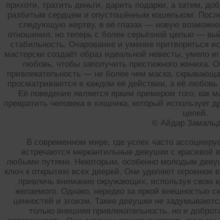
прихоти, тратить деньги, дарить подарки, а затем, до
разбитым сердцем и опустошённым кошельком. После 
следующую жертву, в её глазах — новую возможно
отношения, но теперь с более серьёзной целью — вы
стабильность. Очарование и умение притворяться и
мастерски создаёт образ идеальной невесты, умело иг
любовь, чтобы заполучить престижного жениха. О
привлекательность — не более чем маска, скрывающа
просматриваются в каждом её действии, а её любовь
Её поведение является ярким примером того, как 
превратить человека в хищника, который использует д
целей.
© Айдар Замаль
В современном мире, где успех часто ассоцииру
встречаются меркантильные девушки с красивой 
любыми путями. Некоторым, особенно молодым девушк
ключ к открытию всех дверей. Они уделяют огромное 
привлечь внимание окружающих, используя свою кр
желаемого. Однако, нередко за яркой внешностью с
ценностей и эгоизм. Такие девушки не задумываются
только внешняя привлекательность, но и доброт