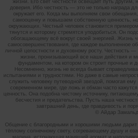
жизни. Его свет честности освещает путь другим, 
доверия. Ибо честность — это не только награда для
окружает его. Когда мы выполняем свои обещания
самооценку и повышаем собственную ценность, но
окружающих. Честный человек становится примером 
тянутся и которому стремятся уподобиться. Он под
обогащающему всё вокруг своей энергией. Жизнь ч
самосовершенствования, где каждое выполненное об
личной целостности и духовному росту. Честность — э
жизни, пронизывающий все наши действия и мы
фундаментом, на котором он строит прочные и 
Несомненно, жизнь не всегда бывает справедлива
испытаниями и трудностями. Но даже в самые непрост
служить человеку путеводной звездой, помогая ему
современном мире, где ложь и обман часто кажутся
ценность. Она подобна чистому источнику, питающему
бесчестия и предательства. Пусть наша честнос
завтрашний день, где правдивость и пор
© Айдар Замаль
Общение с благородными и хорошими людьми дарит н
тёплому солнечному свету, согревающему душу и оз
малина, источающая манящий аромат и наполняющ