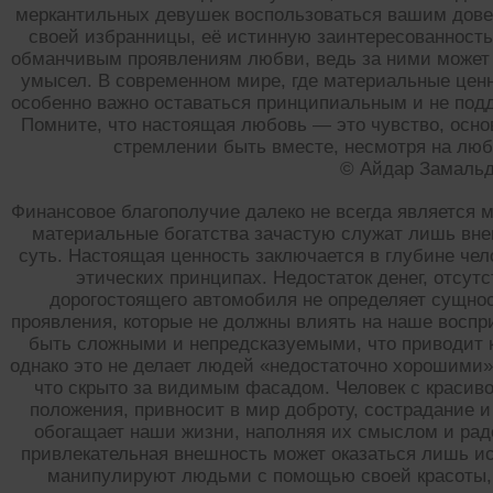
меркантильных девушек воспользоваться вашим дове
своей избранницы, её истинную заинтересованность
обманчивым проявлениям любви, ведь за ними может 
умысел. В современном мире, где материальные цен
особенно важно оставаться принципиальным и не подд
Помните, что настоящая любовь — это чувство, осно
стремлении быть вместе, несмотря на люб
© Айдар Замаль
Финансовое благополучие далеко не всегда является 
материальные богатства зачастую служат лишь вн
суть. Настоящая ценность заключается в глубине чел
этических принципах. Недостаток денег, отсу
дорогостоящего автомобиля не определяет сущнос
проявления, которые не должны влиять на наше воспр
быть сложными и непредсказуемыми, что приводит 
однако это не делает людей «недостаточно хорошими»
что скрыто за видимым фасадом. Человек с красив
положения, привносит в мир доброту, сострадание 
обогащает наши жизни, наполняя их смыслом и рад
привлекательная внешность может оказаться лишь ис
манипулируют людьми с помощью своей красоты, 