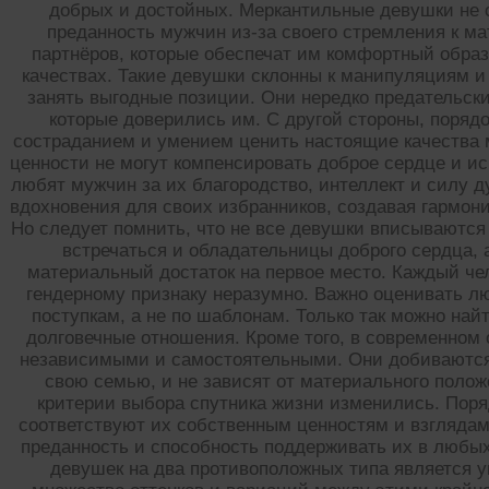
добрых и достойных. Меркантильные девушки не с
преданность мужчин из-за своего стремления к м
партнёров, которые обеспечат им комфортный образ
качествах. Такие девушки склонны к манипуляциям и
занять выгодные позиции. Они нередко предательск
которые доверились им. С другой стороны, поряд
состраданием и умением ценить настоящие качества 
ценности не могут компенсировать доброе сердце и и
любят мужчин за их благородство, интеллект и силу д
вдохновения для своих избранников, создавая гармо
Но следует помнить, что не все девушки вписываются
встречаться и обладательницы доброго сердца, 
материальный достаток на первое место. Каждый чел
гендерному признаку неразумно. Важно оценивать л
поступкам, а не по шаблонам. Только так можно най
долговечные отношения. Кроме того, в современном
независимыми и самостоятельными. Они добиваются 
свою семью, и не зависят от материального положе
критерии выбора спутника жизни изменились. Пор
соответствуют их собственным ценностям и взглядам
преданность и способность поддерживать их в любых
девушек на два противоположных типа является 