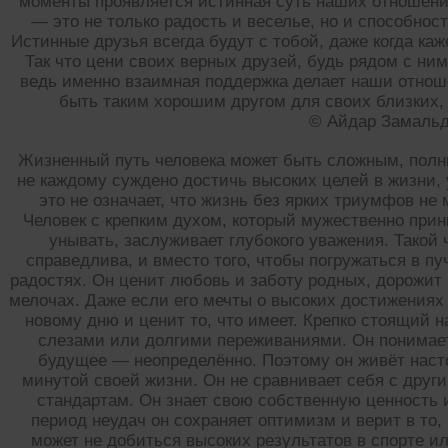
моменты проявляется истинная суть наших отношени
— это не только радость и веселье, но и способнос
Истинные друзья всегда будут с тобой, даже когда каж
Так что цени своих верных друзей, будь рядом с ни
ведь именно взаимная поддержка делает наши отнош
быть таким хорошим другом для своих близких, 
© Айдар Замаль
Жизненный путь человека может быть сложным, полн
не каждому суждено достичь высоких целей в жизни, 
это не означает, что жизнь без ярких триумфов не
Человек с крепким духом, который мужественно прин
унывать, заслуживает глубокого уважения. Такой ч
справедлива, и вместо того, чтобы погружаться в п
радостях. Он ценит любовь и заботу родных, дорожит
мелочах. Даже если его мечты о высоких достижениях
новому дню и ценит то, что имеет. Крепко стоящий на
слезами или долгими переживаниями. Он понимает
будущее — неопределённо. Поэтому он живёт нас
минутой своей жизни. Он не сравнивает себя с друг
стандартам. Он знает свою собственную ценность 
период неудач он сохраняет оптимизм и верит в то,
может не добиться высоких результатов в спорте и