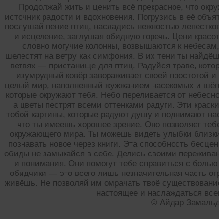
Продолжай жить и ценить всё прекрасное, что окр
источник радости и вдохновения. Погрузись в её объя
послушай пение птиц, насладись нежностью лепестков
и исцеление, заглушая обидную горечь. Цени красо
словно могучие колонны, возвышаются к небесам
шелестят на ветру как симфония. В их тени ты найдёш
ветвях — пристанище для птиц. Радуйся траве, котор
изумрудный ковёр завораживает своей простотой и 
целый мир, наполненный жужжанием насекомых и шёпо
которые окружают тебя. Небо переливается от небесно
а цветы пестрят всеми оттенками радуги. Эти краск
тобой картины, которые радуют душу и поднимают нас
что ты имеешь хорошее зрение. Оно позволяет теб
окружающего мира. Ты можешь видеть улыбки близк
познавать новое через книги. Эта способность бесцен
обиды не замыкайся в себе. Делись своими пережива
и понимания. Они помогут тебе справиться с болью
обидчики — это всего лишь незначительная часть огр
живёшь. Не позволяй им омрачать твоё существовани
настоящее и наслаждаться все
© Айдар Замаль