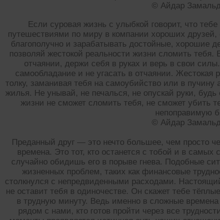
© Айдар Замаль
Если суровая жизнь с улыбкой говорит, что теб
путешествиями по миру в компании хороших друзей,
благополучно и зарабатывать достойные, хорошие де
позволяй жестокой реальности жизни сломить тебя. В
отчаянии, держи себя в руках и верь в свои силы
самообладание и не угасать в отчаянии. Жестокая 
толку, заманивая тебя на самоубийство или в пучину 
жилья. Не унывай, не печалься, не опускай руки, буд
жизни не сможет сломить тебя, не сможет убить т
непоправимую б
© Айдар Замаль
Преданный друг — это нечто большее, чем просто че
времена. Это тот, кто останется с тобой и в самы
случайно обидишь его в порыве гнева. Подобные сит
жизненных проблем, таких как финансовые труднос
столкнулся с непредвиденными расходами. Настоящий 
не оставит тебя в одиночестве. Он скажет тебе тёплы
в трудную минуту. Ведь именно в сложные времена
рядом с нами, кто готов пройти через все трудност