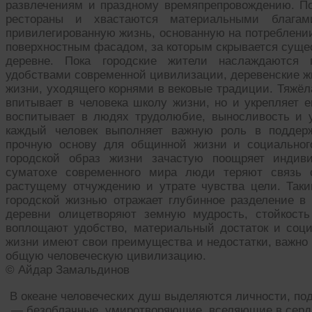
развлечениям и праздному времяпрепровождению. П
рестораны и хвастаются материальными благам
привилегированную жизнь, основанную на потреблении
поверхностным фасадом, за которым скрывается суще
деревне. Пока городские жители наслаждаются п
удобствами современной цивилизации, деревенские ж
жизни, уходящего корнями в вековые традиции. Тяжёл
впитывает в человека школу жизни, но и укрепляет е
воспитывает в людях трудолюбие, выносливость и 
каждый человек выполняет важную роль в поддерж
прочную основу для общинной жизни и социального
городской образ жизни зачастую поощряет индив
суматохе современного мира люди теряют связь 
растущему отчуждению и утрате чувства цели. Так
городской жизнью отражает глубинное разделение в
деревни олицетворяют земную мудрость, стойкость
воплощают удобство, материальный достаток и соц
жизни имеют свои преимущества и недостатки, важно 
общую человеческую цивилизацию.
© Айдар Замальдинов
В океане человеческих душ выделяются личности, по
— безоблачные, умиротворяющие, вселяющие в сердц