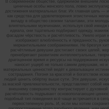
В современном обществе, одержимом внешним лоско
циничные особы женского пола, ловко эксплуат
достижения материальных благ. Их главная цель — 
как средства для удовлетворения эгоистичных жела
вкладу в общество своими талантами, эти молод
влиятельными мужчинами, используя свой имидж к
идеала, они тщательно подбирают одежду, макияж
фасадом чёрствость и расчётливость. Умело играя 
изображают влюблённость и преданность, руко
меркантильными соображениями. Не брезгуя хит
расчётливые девушки достигают своих целей, же
пренебрегают развитием интеллектуальных, творч
драгоценное время и ресурсы на поддержание иску
наносит ущерб не только самим девушкам, но и
материальных ценностей ведёт к девальвации истинн
сострадания. Погоня за красотой и богатством иск
людей ценить обёртку выше сути. Эти девушки, иску
за маской привлекательности, представляют собой не
внешнему совершенству контрастирует с духовной
расчётливость подрывают основополагающие ценност
подобный тип поведения всё чаще встречается в сег
первостепенную роль. И, если мы хотим сохрани
распространение этого пагубного явления, нам не