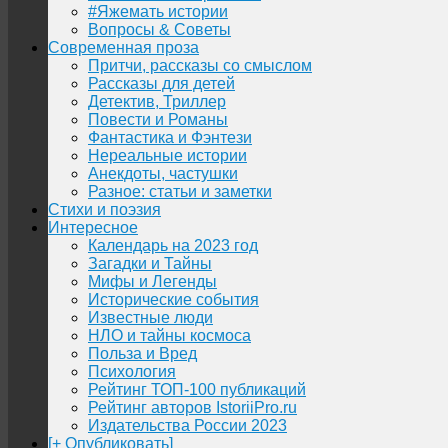
#Яжемать истории
Вопросы & Советы
Современная проза
Притчи, рассказы со смыслом
Рассказы для детей
Детектив, Триллер
Повести и Романы
Фантастика и Фэнтези
Нереальные истории
Анекдоты, частушки
Разное: статьи и заметки
Стихи и поэзия
Интересное
Календарь на 2023 год
Загадки и Тайны
Мифы и Легенды
Исторические события
Известные люди
НЛО и тайны космоса
Польза и Вред
Психология
Рейтинг ТОП-100 публикаций
Рейтинг авторов IstoriiPro.ru
Издательства России 2023
[+ Опубликовать]