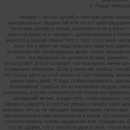
© Айдар Замаль
Человек с чистой душой и светлым умом никогд
материальных трудностей или отсутствия социальног
истинная ценность жизни заключается не в богатст
простые радости и находить удовлетворение в малом.
родился в бедной семье? Что с того, что у меня нех
того, что у меня нет водительских прав или дорог
возможностей, необходимых денег, чтобы путешеств
того, что природой не заложено во мне закончит
аттестатом? Это не означает, что моя жизнь менее це
успешным человеком. Если у меня нет особых способн
что лучше уйти из этой жизни по собственному жела
конца своих дней. Я буду стойко переносить суро
болезненной скорбью из-за жизненных неудач, невз
уникальна, и успех измеряется не только материальн
роскошной жизни, а ради того, чтобы радовать с
находить радость в простых вещах и ценить свою жиз
значения, что он не обладает врождёнными талантам
достижения высоких результатов в жизни. Он принимае
соответствовать чужим ожиданиям или стандартам. Е
что он здоров, что у него есть руки и ноги, что о