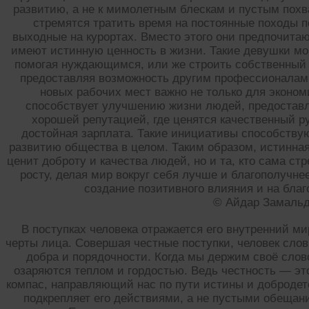
развитию, а не к мимолетным блескам и пустым похв
стремятся тратить время на постоянные походы 
выходные на курортах. Вместо этого они предпочита
имеют истинную ценность в жизни. Такие девушки мо
помогая нуждающимся, или же строить собственный 
предоставляя возможность другим профессионалам 
новых рабочих мест важно не только для эконом
способствует улучшению жизни людей, предоставл
хорошей репутацией, где ценятся качественный р
достойная зарплата. Такие инициативы способствую
развитию общества в целом. Таким образом, истинная
ценит доброту и качества людей, но и та, кто сама с
росту, делая мир вокруг себя лучше и благополучне
создание позитивного влияния и на благ
© Айдар Замаль
В поступках человека отражается его внутренний ми
черты лица. Совершая честные поступки, человек сло
добра и порядочности. Когда мы держим своё сло
озаряются теплом и гордостью. Ведь честность — это
компас, направляющий нас по пути истины и добродете
подкрепляет его действиями, а не пустыми обеща