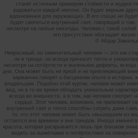
станет истинным примером стойкости и мудрости.
радоваться каждой мелочи. Он будет верным друг
вдохновения для окружающих. В его глазах не буде
будет светиться внутренний свет, говорящий о том,
несмотря на любые невзгоды. Человек с такой силой
его присутствие обогащает жизни в
© Айдар Замаль
Некрасивый, но замечательный человек — это как стар
не в тренде, но всегда приносит тепло и умиротв
несмотря на потёртости и маленькие дефекты, всегда
дни. Она может быть не яркой и не привлекающей вни
карманчик говорят о бесценном опыте и истории, 
владельцем. Подобно этой куртке, человек может име
вид, но в то же время обладать уникальным характер
всегда во внешности, а в том, как человек смотрит н
сердце. Этот человек, возможно, не привлекает св
внутренний свет и тепло способны согреть даже самы
то, что этот человек может быть «вышедшим из мо
остаются вне времени и вне трендов. Иногда именно 
красота, которая раскрывается лишь при близком зна
видеть за ошмётками и потёртостями на поверхнос