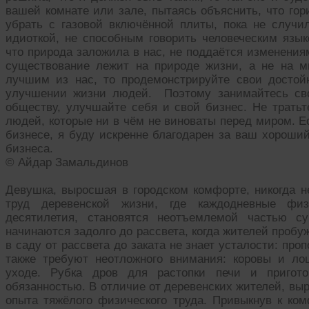
вашей комнате или зале, пытаясь объяснить, что гор
убрать с газовой включённой плиты, пока не случи
идиоткой, не способным говорить человеческим язык
что природа заложила в нас, не поддаётся изменения
существование лежит на природе жизни, а не на 
лучшим из нас, то продемонстрируйте свои достой
улучшении жизни людей. Поэтому занимайтесь сво
обществу, улучшайте себя и свой бизнес. Не тратьт
людей, которые ни в чём не виноваты перед миром. 
бизнесе, я буду искренне благодарен за ваш хороший
бизнеса.
© Айдар Замальдинов
Девушка, выросшая в городском комфорте, никогда н
труд деревенской жизни, где каждодневные физ
десятилетия, становятся неотъемлемой частью с
начинаются задолго до рассвета, когда жителей пробу
в саду от рассвета до заката не знает усталости: про
также требуют неотложного внимания: коровы и л
уходе. Рубка дров для растопки печи и пригото
обязанностью. В отличие от деревенских жителей, вы
опыта тяжёлого физического труда. Привыкнув к ко