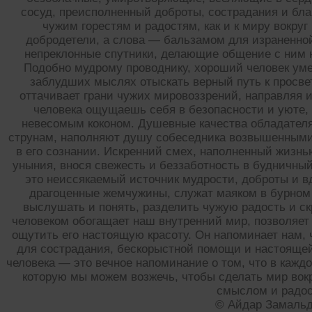
сосуд, преисполненный доброты, сострадания и бл
чужим горестям и радостям, как и к миру вокруг
добродетели, а слова — бальзамом для израненной
непреклонные спутники, делающие общение с ним 
Подобно мудрому проводнику, хороший человек уме
заблудших мыслях отыскать верный путь к просве
оттачивает грани чужих мировоззрений, направляя 
человека ощущаешь себя в безопасности и уюте, 
невесомым коконом. Душевные качества обладателя
струнам, наполняют душу собеседника возвышенным
в его сознании. Искренний смех, наполненный жизнью
уныния, внося свежесть и беззаботность в будничн
это неиссякаемый источник мудрости, доброты и в
драгоценные жемчужины, служат маяком в бурном
выслушать и понять, разделить чужую радость и ск
человеком обогащает наш внутренний мир, позволяет
ощутить его настоящую красоту. Он напоминает нам, 
для сострадания, бескорыстной помощи и настоящей
человека — это вечное напоминание о том, что в каждо
которую мы можем возжечь, чтобы сделать мир вок
смыслом и радо
© Айдар Замаль