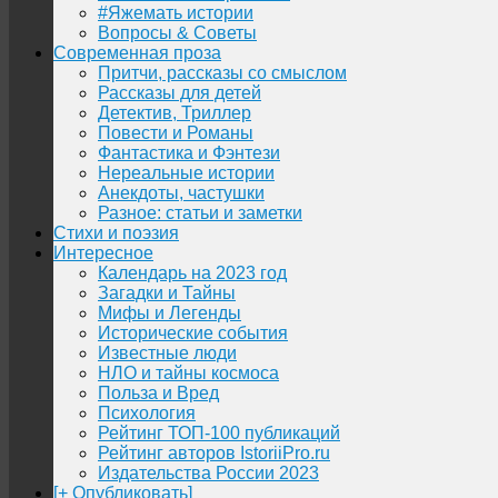
#Яжемать истории
Вопросы & Советы
Современная проза
Притчи, рассказы со смыслом
Рассказы для детей
Детектив, Триллер
Повести и Романы
Фантастика и Фэнтези
Нереальные истории
Анекдоты, частушки
Разное: статьи и заметки
Стихи и поэзия
Интересное
Календарь на 2023 год
Загадки и Тайны
Мифы и Легенды
Исторические события
Известные люди
НЛО и тайны космоса
Польза и Вред
Психология
Рейтинг ТОП-100 публикаций
Рейтинг авторов IstoriiPro.ru
Издательства России 2023
[+ Опубликовать]