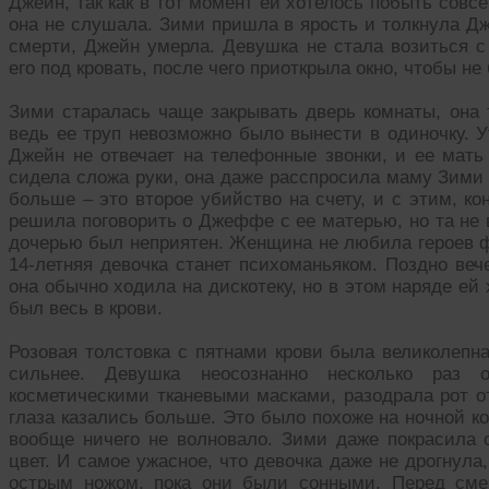
Джейн, так как в тот момент ей хотелось побыть совс
она не слушала. Зими пришла в ярость и толкнула Дже
смерти, Джейн умерла. Девушка не стала возиться с
его под кровать, после чего приоткрыла окно, чтобы не
Зими старалась чаще закрывать дверь комнаты, она 
ведь ее труп невозможно было вынести в одиночку. У
Джейн не отвечает на телефонные звонки, и ее мать
сидела сложа руки, она даже расспросила маму Зими
больше – это второе убийство на счету, и с этим, ко
решила поговорить о Джеффе с ее матерью, но та не в
дочерью был неприятен. Женщина не любила героев ф
14-летняя девочка станет психоманьяком. Поздно веч
она обычно ходила на дискотеку, но в этом наряде ей 
был весь в крови.
Розовая толстовка с пятнами крови была великолепн
сильнее. Девушка неосознанно несколько раз о
косметическими тканевыми масками, разодрала рот от
глаза казались больше. Это было похоже на ночной ко
вообще ничего не волновало. Зими даже покрасила
цвет. И самое ужасное, что девочка даже не дрогнула
острым ножом, пока они были сонными. Перед сме