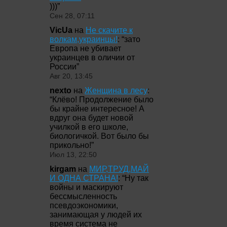
)))
”
Сен 28, 07:11
VicUa
на
Не скачите к
волкам,украинцы!
: “
зато
Европа не убивает
украинцев в оличии от
России
”
Авг 20, 13:45
nexto
на
Женщина в лесу
:
“
Клёво! Продолжение было
бы крайне интересное! А
вдруг она будет новой
училкой в его школе,
биологичкой. Вот было бы
прикольно!
”
Июл 13, 22:50
kirgam
на
МИР,ТРУД,МАЙ
И ОДНА СТРАНА!
: “
Ну так
войны и маскируют
бессмысленность
псевдоэкономики,
занимающая у людей их
время система не