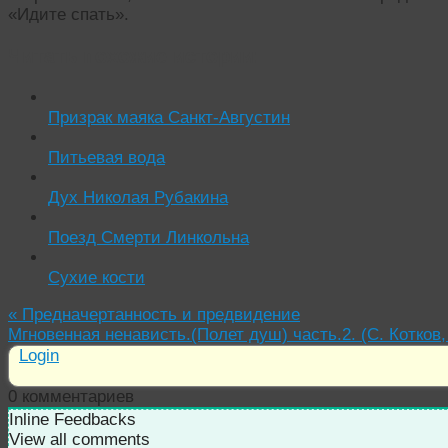
«Идите спать».
Читать похожие истории:
Призрак маяка Санкт-Августин
Питьевая вода
Дух Николая Рубакина
Поезд Смерти Линкольна
Сухие кости
«
Предначертанность и предвидение
Мгновенная ненависть.(Полет душ) часть.2. (С. Котков,
Login
0
комментариев
Inline Feedbacks
View all comments