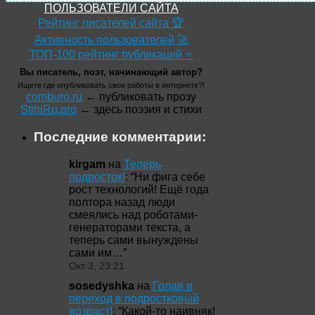
ПОЛЬЗОВАТЕЛИ САЙТА
Рейтинг писателей сайта 🏆
Активность пользователей 🚀
ТОП-100 рейтинг публикаций ⭐
Вы писатель, поэт, начинающий автор?
Ищете где опубликовать свои работы в интернете?!
comburo.ru
← публиковать прозу
StihiRu.pro
← здесь поэзия и стихи
Последние комментарии:
kirgam
на
Теперь
подросток!
: “
Ни фига себе
рост технологий! Ещё года
полтора назад люди
смеялись над роботами-
генераторами текста, а
теперь сами вынуждены
сами им…
”
Окт 3, 23:21
sosedyshka
на
Голая и
переход в подростковый
возраст!
: “
Какой-то наивняк!