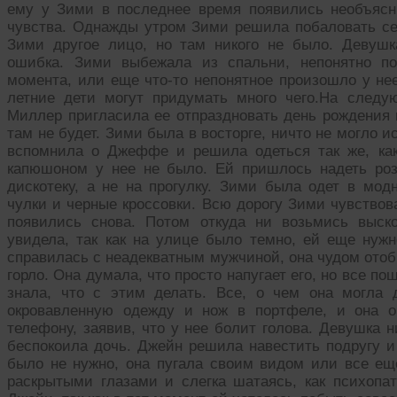
ему у Зими в последнее время появились необъяс
чувства. Однажды утром Зими решила побаловать се
Зими другое лицо, но там никого не было. Девушк
ошибка. Зими выбежала из спальни, непонятно по
момента, или еще что-то непонятное произошло у нее
летние дети могут придумать много чего.На след
Миллер пригласила ее отпраздновать день рождения н
там не будет. Зими была в восторге, ничто не могло и
вспомнила о Джеффе и решила одеться так же, как 
капюшоном у нее не было. Ей пришлось надеть роз
дискотеку, а не на прогулку. Зими была одет в мо
чулки и черные кроссовки. Всю дорогу Зими чувствов
появились снова. Потом откуда ни возьмись выск
увидела, так как на улице было темно, ей еще нужн
справилась с неадекватным мужчиной, она чудом отоб
горло. Она думала, что просто напугает его, но все по
знала, что с этим делать. Все, о чем она могла 
окровавленную одежду и нож в портфеле, и она о
телефону, заявив, что у нее болит голова. Девушка н
беспокоила дочь. Джейн решила навестить подругу и
было не нужно, она пугала своим видом или все ещ
раскрытыми глазами и слегка шатаясь, как психопат