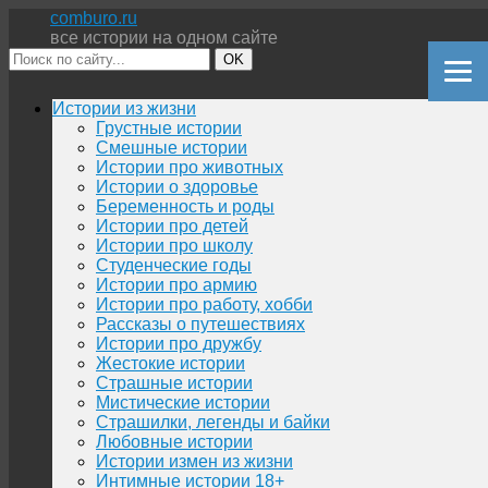
comburo.ru
все истории на одном сайте
OK
Перейти
Истории из жизни
к
Грустные истории
содержимому
Смешные истории
Истории про животных
Истории о здоровье
Беременность и роды
Истории про детей
Истории про школу
Студенческие годы
Истории про армию
Истории про работу, хобби
Рассказы о путешествиях
Истории про дружбу
Жестокие истории
Страшные истории
Мистические истории
Страшилки, легенды и байки
Любовные истории
Истории измен из жизни
Интимные истории 18+