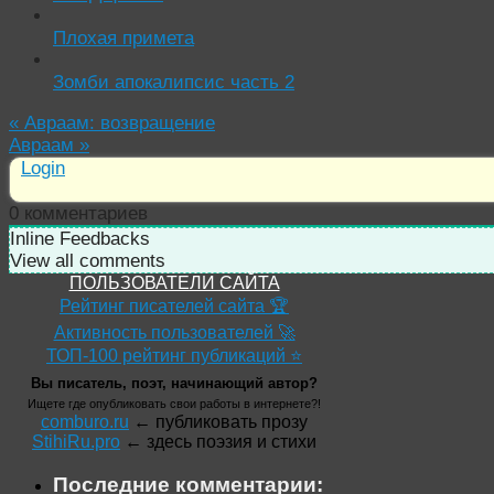
Плохая примета
Зомби апокалипсис часть 2
«
Авраам: возвращение
Авраам
»
Login
0
комментариев
Inline Feedbacks
View all comments
ПОЛЬЗОВАТЕЛИ САЙТА
Рейтинг писателей сайта 🏆
Активность пользователей 🚀
ТОП-100 рейтинг публикаций ⭐
Вы писатель, поэт, начинающий автор?
Ищете где опубликовать свои работы в интернете?!
comburo.ru
← публиковать прозу
StihiRu.pro
← здесь поэзия и стихи
Последние комментарии: