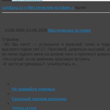
comburo.ru »
Мистические истории »
Артек
Артек
14.06.2026
|
14.06.2026
Мистические истории
Отрывок
-Эй! Вы чего? — услышала я мужской голос и подн
высокого парня лет 17. Пригожий..довольно высокий, о
он легко поднял меня на колени ноги и протянул шокол
-На случай..если девчонку красивую встречу.
-И часто встречаешь?- улыбнулась я…
Читать похожие истории:
Не обижайте домовых
Голодный призрак мальчика
ТРИДЦАТАЯ