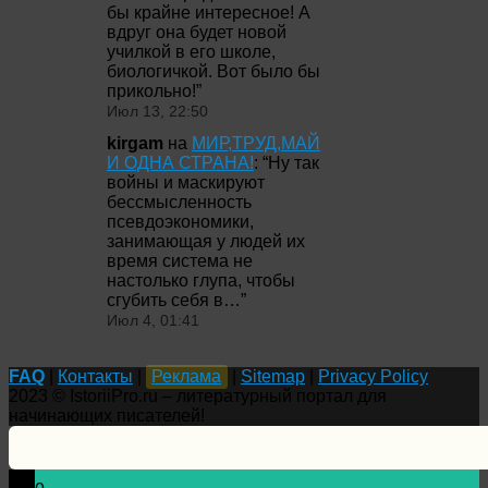
бы крайне интересное! А
вдруг она будет новой
училкой в его школе,
биологичкой. Вот было бы
прикольно!
”
Июл 13, 22:50
kirgam
на
МИР,ТРУД,МАЙ
И ОДНА СТРАНА!
: “
Ну так
войны и маскируют
бессмысленность
псевдоэкономики,
занимающая у людей их
время система не
настолько глупа, чтобы
сгубить себя в…
”
Июл 4, 01:41
FAQ
|
Контакты
|
Реклама
|
Sitemap
|
Privacy Policy
2023 © IstoriiPro.ru – литературный портал для
начинающих писателей!