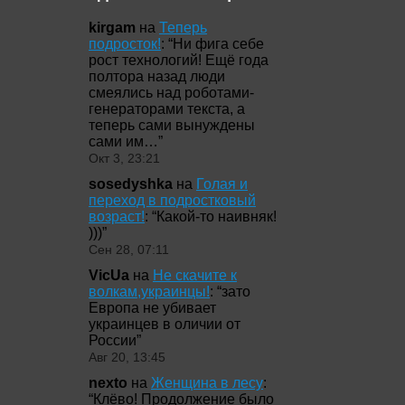
kirgam
на
Теперь
подросток!
: “
Ни фига себе
рост технологий! Ещё года
полтора назад люди
смеялись над роботами-
генераторами текста, а
теперь сами вынуждены
сами им…
”
Окт 3, 23:21
sosedyshka
на
Голая и
переход в подростковый
возраст!
: “
Какой-то наивняк!
)))
”
Сен 28, 07:11
VicUa
на
Не скачите к
волкам,украинцы!
: “
зато
Европа не убивает
украинцев в оличии от
России
”
Авг 20, 13:45
nexto
на
Женщина в лесу
:
“
Клёво! Продолжение было