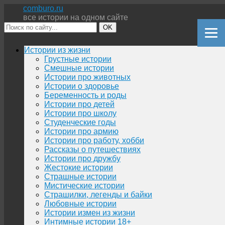
comburo.ru
все истории на одном сайте
OK
Перейти
Истории из жизни
к
Грустные истории
содержимому
Смешные истории
Истории про животных
Истории о здоровье
Беременность и роды
Истории про детей
Истории про школу
Студенческие годы
Истории про армию
Истории про работу, хобби
Рассказы о путешествиях
Истории про дружбу
Жестокие истории
Страшные истории
Мистические истории
Страшилки, легенды и байки
Любовные истории
Истории измен из жизни
Интимные истории 18+