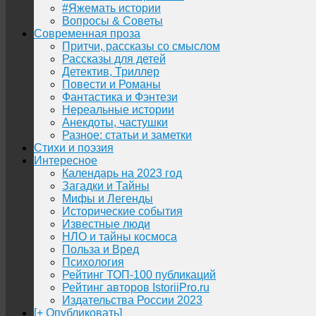
#Яжемать истории
Вопросы & Советы
Современная проза
Притчи, рассказы со смыслом
Рассказы для детей
Детектив, Триллер
Повести и Романы
Фантастика и Фэнтези
Нереальные истории
Анекдоты, частушки
Разное: статьи и заметки
Стихи и поэзия
Интересное
Календарь на 2023 год
Загадки и Тайны
Мифы и Легенды
Исторические события
Известные люди
НЛО и тайны космоса
Польза и Вред
Психология
Рейтинг ТОП-100 публикаций
Рейтинг авторов IstoriiPro.ru
Издательства России 2023
[+ Опубликовать]