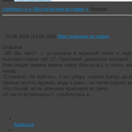
comburo.ru »
Мистические истории »
Авраам
Авраам
14.06.2026
|
14.06.2026
Мистические истории
Отрывок
-Эй! Вы чего? — услышала я мужской голос и подн
высокого парня лет 17. Пригожий..довольно высокий,
Блестящая пряжка ремня сразу бросалась в глаза, как
назад.
-Спокойно. Не бойтесь, я его уберу -сказал Багир..да 
привык носить оружие, ведь я воин..-он легко поднял м
-На случай..если девчонку красивую встречу.
-И часто встречаешь?- улыбнулась я…
Читать похожие истории:
Каркуша