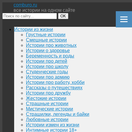
comburo.ru
все истории на одном сайте
OK
Перейти
Истории из жизни
к
Грустные истории
содержимому
Смешные истории
Истории про животных
Истории о здоровье
Беременность и роды
Истории про детей
Истории про школу
Студенческие годы
Истории про армию
Истории про работу, хобби
Рассказы о путешествиях
Истории про дружбу
Жестокие истории
Страшные истории
Мистические истории
Страшилки, легенды и байки
Любовные истории
Истории измен из жизни
Интимные истории 18+