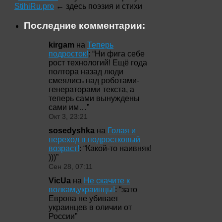
StihiRu.pro
← здесь поэзия и стихи
Последние комментарии:
kirgam
на
Теперь
подросток!
: “
Ни фига себе
рост технологий! Ещё года
полтора назад люди
смеялись над роботами-
генераторами текста, а
теперь сами вынуждены
сами им…
”
Окт 3, 23:21
sosedyshka
на
Голая и
переход в подростковый
возраст!
: “
Какой-то наивняк!
)))
”
Сен 28, 07:11
VicUa
на
Не скачите к
волкам,украинцы!
: “
зато
Европа не убивает
украинцев в оличии от
России
”