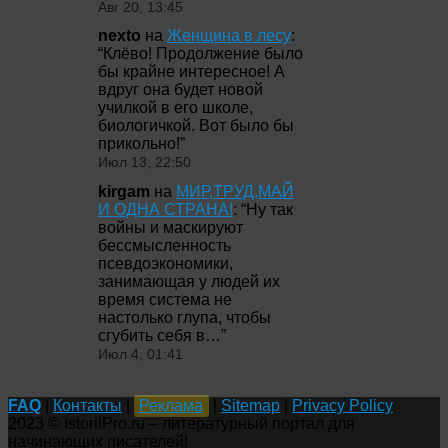
Авг 20, 13:45
nexto
на
Женщина в лесу
:
“
Клёво! Продолжение было
бы крайне интересное! А
вдруг она будет новой
училкой в его школе,
биологичкой. Вот было бы
прикольно!
”
Июл 13, 22:50
kirgam
на
МИР,ТРУД,МАЙ
И ОДНА СТРАНА!
: “
Ну так
войны и маскируют
бессмысленность
псевдоэкономики,
занимающая у людей их
время система не
настолько глупа, чтобы
сгубить себя в…
”
Июл 4, 01:41
FAQ
|
Контакты
|
Реклама
|
Sitemap
|
Privacy Policy
2023 © IstoriiPro.ru – литературный портал для
начинающих писателей!