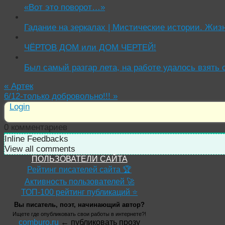
«Вот это поворот…»
Гадание на зеркалах | Мистические истории. Жиз
ЧЁРТОВ ДОМ или ДОМ ЧЕРТЕЙ!
Был самый разгар лета, на работе удалось взять
«
Артек
6/12-только добровольно!!!
»
Login
0
комментариев
Inline Feedbacks
View all comments
ПОЛЬЗОВАТЕЛИ САЙТА
Рейтинг писателей сайта 🏆
Активность пользователей 🚀
ТОП-100 рейтинг публикаций ⭐
Вы писатель, поэт, начинающий автор?
Ищете где опубликовать свои работы в интернете?!
comburo.ru
← публиковать прозу