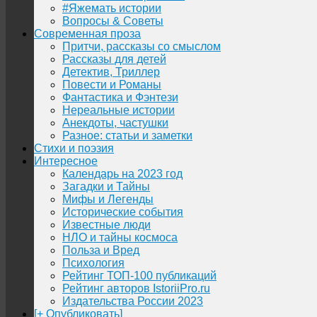
#Яжемать истории
Вопросы & Советы
Современная проза
Притчи, рассказы со смыслом
Рассказы для детей
Детектив, Триллер
Повести и Романы
Фантастика и Фэнтези
Нереальные истории
Анекдоты, частушки
Разное: статьи и заметки
Стихи и поэзия
Интересное
Календарь на 2023 год
Загадки и Тайны
Мифы и Легенды
Исторические события
Известные люди
НЛО и тайны космоса
Польза и Вред
Психология
Рейтинг ТОП-100 публикаций
Рейтинг авторов IstoriiPro.ru
Издательства России 2023
[+ Опубликовать]