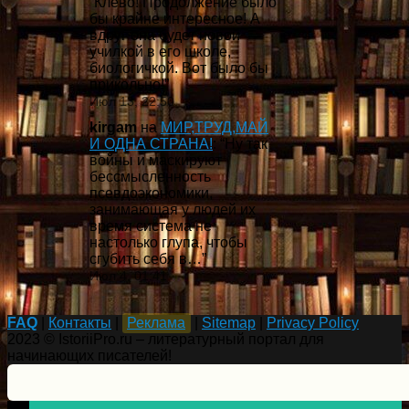
“
Клёво! Продолжение было
бы крайне интересное! А
вдруг она будет новой
училкой в его школе,
биологичкой. Вот было бы
прикольно!
”
Июл 13, 22:50
kirgam
на
МИР,ТРУД,МАЙ
И ОДНА СТРАНА!
: “
Ну так
войны и маскируют
бессмысленность
псевдоэкономики,
занимающая у людей их
время система не
настолько глупа, чтобы
сгубить себя в…
”
Июл 4, 01:41
FAQ
|
Контакты
|
Реклама
|
Sitemap
|
Privacy Policy
2023 © IstoriiPro.ru – литературный портал для
начинающих писателей!