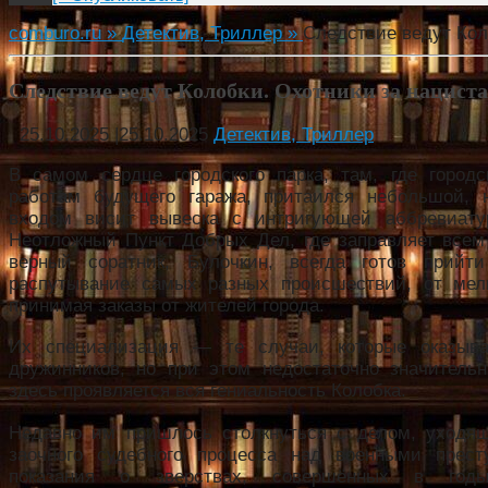
comburo.ru »
Детектив, Триллер »
Следствие ведут Кол
Следствие ведут Колобки. Охотники за нацист
25.10.2025
|
25.10.2025
Детектив, Триллер
В самом сердце городского парка, там, где город
работам будущего гаража, притаился небольшой, 
входом висит вывеска с интригующей аббревиату
Неотложный Пункт Добрых Дел, где заправляет всем
верный соратник, Булочкин, всегда готов прий
распутывание самых разных происшествий, от мел
принимая заказы от жителей города.
Их специализация — те случаи, которые оказыв
дружинников, но при этом недостаточно значител
здесь проявляется вся гениальность Колобка.
Недавно им пришлось столкнуться с делом, уходя
заочного судебного процесса над военными прест
показания о зверствах, совершённых в годы