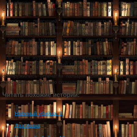
коллаборационистом Кравчуком. Этот человек, скрыва
с мирным населением. Именно Колобок и Булочкин вел
Колобок, с присущей ему методичностью и внима
анализировал информацию двадцатилетней давности
эрудиция позволяли ему действовать с невероятной т
в решающий момент проявлял решительность как в
противостоял хитрый и опытный враг.
Под видом журналиста-международника, бесстрашны
этот сложный детективный клубок. Чтобы окончательно
к небольшой хитрости: как бы невзначай разбил 
обнаружились отпечатки пальцев Кравчука. Под дав
преступник полностью сознался в содеянном.
Читать похожие истории:
Наёмный убийца. 9
Два Ивана