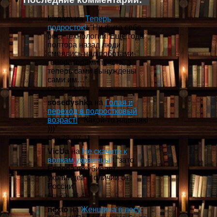
kirgam
на
Теперь
подросток!
: “
Ни фига себе
рост технологий! Ещё года
полтора назад люди
смеялись над роботами-
генераторами текста, а
теперь сами вынуждены
сами им…
”
Окт 3, 23:21
sosedyshka
на
Голая и
переход в подростковый
возраст!
: “
Какой-то наивняк!
)))
”
Сен 28, 07:11
VicUa
на
Не скачите к
волкам,украинцы!
: “
зато
Европа не убивает
украинцев в оличии от
России
”
Авг 20, 13:45
nexto
на
Женщина в лесу
: