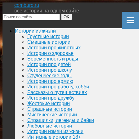
comburo.ru
все истории на одном сайте
OK
Перейти
Истории из жизни
к
Грустные истории
содержимому
Смешные истории
Истории про животных
Истории о здоровье
Беременность и роды
Истории про детей
Истории про школу
Студенческие годы
Истории про армию
Истории про работу, хобби
Рассказы о путешествиях
Истории про дружбу
Жестокие истории
Страшные истории
Мистические истории
Страшилки, легенды и байки
Любовные истории
Истории измен из жизни
Интимные истории 18+