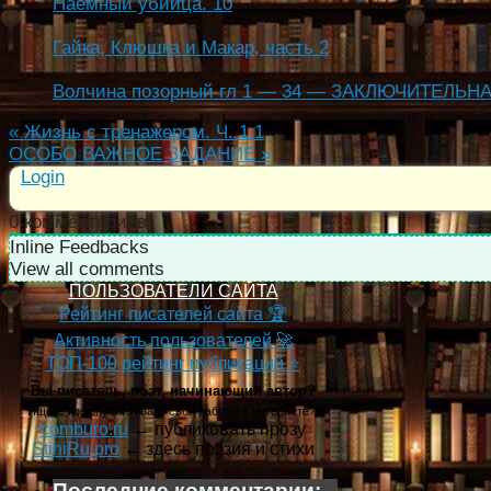
Наёмный убийца. 10
Гайка, Клюшка и Макар, часть 2
Волчина позорный гл 1 — 34 — ЗАКЛЮЧИТЕЛЬНАЯ
«
Жизнь с тренажером. Ч. 1.1
ОСОБО ВАЖНОЕ ЗАДАНИЕ
»
Login
0
комментариев
Inline Feedbacks
View all comments
ПОЛЬЗОВАТЕЛИ САЙТА
Рейтинг писателей сайта 🏆
Активность пользователей 🚀
ТОП-100 рейтинг публикаций ⭐
Вы писатель, поэт, начинающий автор?
Ищете где опубликовать свои работы в интернете?!
comburo.ru
← публиковать прозу
StihiRu.pro
← здесь поэзия и стихи
Последние комментарии: