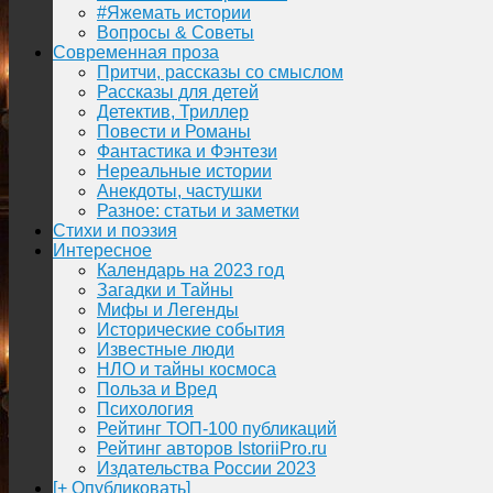
#Яжемать истории
Вопросы & Советы
Современная проза
Притчи, рассказы со смыслом
Рассказы для детей
Детектив, Триллер
Повести и Романы
Фантастика и Фэнтези
Нереальные истории
Анекдоты, частушки
Разное: статьи и заметки
Стихи и поэзия
Интересное
Календарь на 2023 год
Загадки и Тайны
Мифы и Легенды
Исторические события
Известные люди
НЛО и тайны космоса
Польза и Вред
Психология
Рейтинг ТОП-100 публикаций
Рейтинг авторов IstoriiPro.ru
Издательства России 2023
[+ Опубликовать]